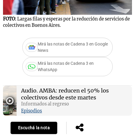
FOTO:
Largas filas y esperas por la reducción de servicios de
colectivos en Buenos Aires.
Notas
s
Notas
La Sole en
Mirá las notas de Cadena 3 en Google
ial
Mundial 2026
Cadena 3
News
Mirá las notas de Cadena 3 en
WhatsApp
Audio.
AMBA: reducen el 50% los
colectivos desde este martes
Informados al regreso
Episodios
Escuchá la nota