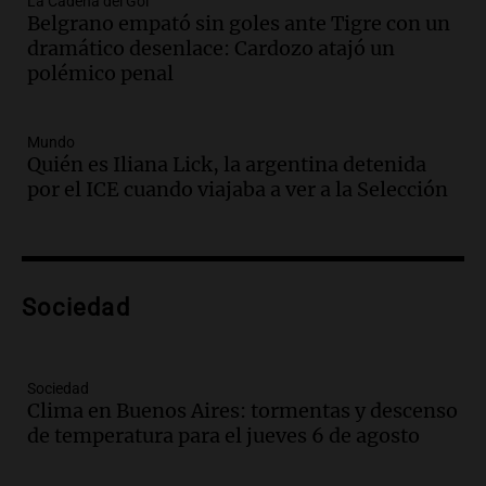
Audio.
Juan Pedro Colombo, rematador
La Cadena del Gol
Belgrano empató sin goles ante Tigre con un
de hacienda: “Las tecnologías no
dramático desenlace: Cardozo atajó un
reemplazan el contacto con la gente”
polémico penal
La Argentina, hoy
Episodios
Audio.
Un trabajador herido tras caer a
Mundo
Quién es Iliana Lick, la argentina detenida
un pozo de 17 metros en Nueva Córdoba
por el ICE cuando viajaba a ver a la Selección
Panorama Federal
Episodios
Audio.
Lanzamiento del Tigo 7 CSH: el
nuevo híbrido enchufable de Chery llega
Sociedad
al mercado argentino
Panorama Federal
Episodios
Sociedad
Audio.
Perito Moreno recibe la Copa
Clima en Buenos Aires: tormentas y descenso
Mundial de Natación de Invierno con
de temperatura para el jueves 6 de agosto
récords y atletas de 20 países
Amamos Argentina