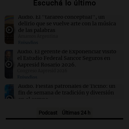
Escuchá lo último
04:00
Deportes
Audio.
El "tarareo conceptual", un
Boca Juniors y Vélez se enfrentan en la Copa
delirio que se vuelve arte con la música
Argentina: fecha y detalles del partido
de las palabras
Amamos Argentina
Episodios
03:24
Mundo
Allanamiento policial en Starbucks de Corea
Audio.
El gerente de Exponenciar visitó
del Sur por campaña que rememoró masacre
el Estudio Federal Sancor Seguros en
de Gwangju
Aapresid Rosario 2026.
Congreso Aapresid 2026
Episodios
03:00
Deportes
Racing se mide ante Belgrano en la Copa
Audio.
Fiestas patronales de Ticino: un
Argentina: día, hora y TV del partido
fin de semana de tradición y diversión
en el campo
Panorama Federal
Episodios
Podcast
Últimas 24 h
Audio.
Preparativos para la feria en La
Bulalle, Córdoba: actividades y horarios