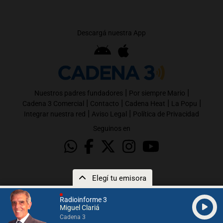
Descargá nuestra App
|
|
Nuestros padres fundadores
Por siempre Mario
|
|
|
|
Cadena 3 Comercial
Contacto
Cadena Heat
La Popu
|
|
Integrar nuestra red
Aviso Legal
Política de Privacidad
Seguinos en
Elegí tu emisora
Radioinforme 3
Miguel Clariá
Cadena 3