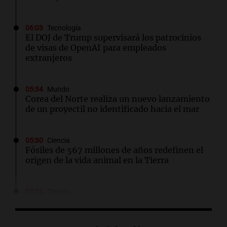
06:03
Tecnología
El DOJ de Trump supervisará los patrocinios
de visas de OpenAI para empleados
extranjeros
05:34
Mundo
Corea del Norte realiza un nuevo lanzamiento
de un proyectil no identificado hacia el mar
05:30
Ciencia
Fósiles de 567 millones de años redefinen el
origen de la vida animal en la Tierra
05:29
Ciencia
Un AI desbarata una conjetura matemática de
87 años con una fórmula sorprendentemente
simple