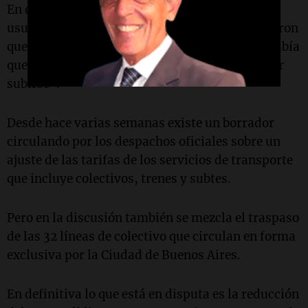
En diálogo con Telenueve al Amanecer, varios
usuarios se quejaron del servicio y algunos dijeron
que "los colectivos llegaban repletos" y que "había
que esperar casi una hora esperando para poder
subirse".
Desde hace varias semanas existe un borrador
circulando por los despachos oficiales sobre un
ajuste de las tarifas de los servicios de transporte
que incluye colectivos, trenes y subtes.
Pero en la discusión también se mezcla el traspaso
de las 32 líneas de colectivo que circulan en forma
exclusiva por la Ciudad de Buenos Aires.
En definitiva lo que está en disputa es la reducción