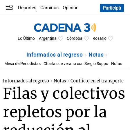
Deportes
Caminos
Opinión
Participá
Programas
Últimas coberturas
Últimas 24 h
En YouTube
Clima
Horóscopo
Lo Último
Argentina
Córdoba
Rosario
Informados al regreso
Notas
Mesa de Periodistas
Charlas de verano con Sergio Suppo
Notas
Informados al regreso
Notas
Conflicto en el transporte
Filas y colectivos
repletos por la