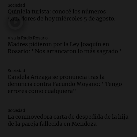
Episodios
Sociedad
Audio.
Conductor imputado por
Quiniela turista: conocé los números
accidente fatal en San Luis dejó tres
ganadores de hoy miércoles 5 de agosto.
jóvenes muertos y un herido grave
Panorama Federal
Episodios
Viva la Radio Rosario
Madres pidieron por la Ley Joaquín en
Audio.
Historiador de la UBA celebró la
Rosario: "Nos arrancaron lo más sagrado"
marcha atrás en la Ley de Tierras:
“Frenamos un saqueo de recursos”
Amamos Argentina
Sociedad
Episodios
Candela Arizaga se pronuncia tras la
Audio.
Ahyre estuvo en el Estudio
denuncia contra Facundo Moyano: "Tengo
Federal Sancor Seguros y adelantó su
errores como cualquiera"
nuevo tema a Cadena 3 Rosario.
Viva la Radio Rosario
Sociedad
Episodios
La conmovedora carta de despedida de la hija
Audio.
Cierre del Paso Internacional
de la pareja fallecida en Mendoza
Cristo Redentor por acumulación de
nieve se extiende a 22 días