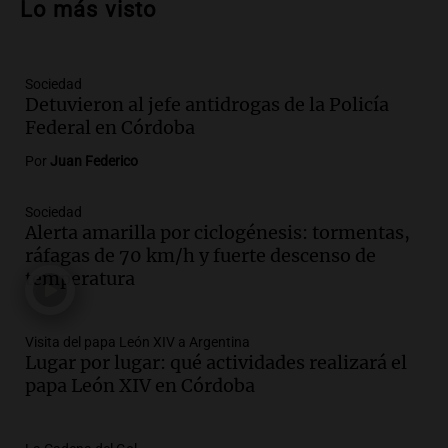
Lo más visto
de apertura
Panorama Federal
Episodios
Sociedad
Audio.
Río Gallegos enfrenta secuelas de
Detuvieron al jefe antidrogas de la Policía
lluvias, senadores manifiestan
Federal en Córdoba
oposición a ley de tierras
Panorama Federal
Por
Juan Federico
Episodios
Audio.
Mendoza celebra la apertura del
Sociedad
Alerta amarilla por ciclogénesis: tormentas,
centro de esquí Penitentes Park tras
ráfagas de 70 km/h y fuerte descenso de
siete años de cierre por falta de nieve
temperatura
Panorama Federal
Episodios
Audio.
Madres en Rosario piden por la
Visita del papa León XIV a Argentina
Lugar por lugar: qué actividades realizará el
ley Joaquín.
papa León XIV en Córdoba
Viva la Radio Rosario
Episodios