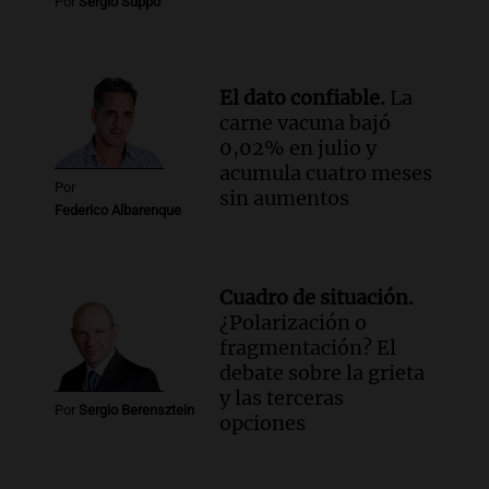
de León XIV a Argentina y reflexiona
Por
Sergio Suppo
sobre su impacto espiritual
Panorama Federal
Episodios
El dato confiable.
La
Audio.
El ministro de Economía de Santa
carne vacuna bajó
Fe relativiza el impacto del fallo sobre
0,02% en julio y
jubilaciones en la provincia
acumula cuatro meses
Panorama Federal
Por
sin aumentos
Episodios
Federico Albarenque
Cuadro de situación.
¿Polarización o
fragmentación? El
debate sobre la grieta
y las terceras
Por
Sergio Berensztein
opciones