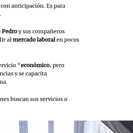
viento
declar
 con anticipación. Es para
Deportes Ro
compli
.
de tes
Episodios
Audio.
combat
sobre 
claves 
a
Pedro
y sus compañeros
incend
accide
ir al
mercado laboral
en pocos
en la 
forest
Panorama F
la muj
Episodios
Audio.
Villa 
ervicio “
económico
, pero
quemad
Suárez
ncias y se capacita
Ahora país
E-53: 
Episodios
ema.
Audio.
como
detuvi
a auto
candid
enes buscan sus servicios o
espos
por cie
gober
Audio.
Ahora país
paso
Mendo
Episodios
Tucum