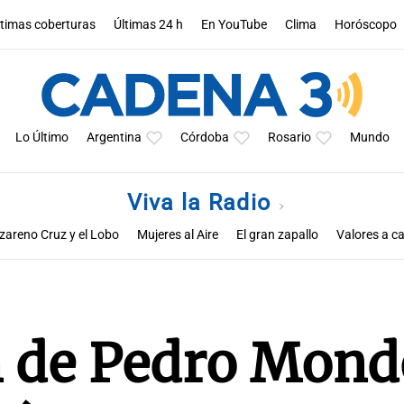
ltimas coberturas
Últimas 24 h
En YouTube
Clima
Horóscopo
Lo Último
Argentina
Córdoba
Rosario
Mundo
Viva la Radio
zareno Cruz y el Lobo
Mujeres al Aire
El gran zapallo
Valores a ca
Educar entre todos
n de Pedro Mond