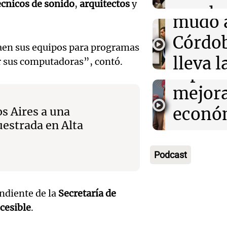
secund
Episodios
primeros ocho
écnicos de sonido
,
arquitectos
y
Audio.
regalo
mudó 
de los
día del
Córdob
ejecut
raen sus equipos para programas
La Argentin
lleva l
ar sus computadoras”, contó.
Episodios
espera
Audio.
bander
mejor
Mazza
univer
econó
s Aires a una
Cadena
La Argentin
uestrada en Alta
Audio.
pero 
Episodios
Rosari
el juic
sus
Podcast
"Vamos
Oscar
expect
entre 
Gonzá
Ahora país
ndiente de la
Secretaría de
prime
Episodios
cesible
.
Audio.
nueva
ocho"