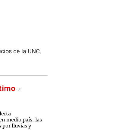
icios de la UNC.
ltimo
lerta
en medio país: las
 por lluvias y