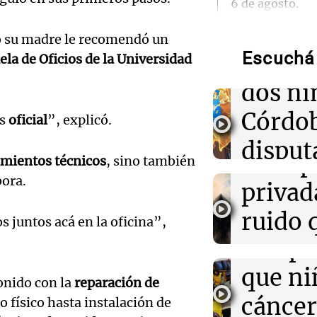
Audio.
6 de agosto.
Ordena
do su madre le recomendó un
14:55
La Argentina P
Lanzaron una 
Escuchá 
reinte
ela de Oficios de la Universidad
niños con cánce
por el día del n
dos ni
Audio.
Córdob
ás
oficial
”, explicó.
14:42
Deportes
Inviol
San Lorenzo sol
disput
XIV visitar su 
de la 
mientos técnicos
, sino también
histórica visit
custod
bora.
Audio.
privada
14:37
Deportes
Salta
Conmebol respa
Lanza
ruido 
 juntos acá en la oficina”,
de FIFA pero se
Panorama F
privatización d
campa
cosas
Episodios
Audio.
que ni
impor
14:34
Deportes
onido con la
reparación de
una be
Walter Mazzant
cáncer
Editorial
 físico hasta instalación de
Rosario: "Vamos