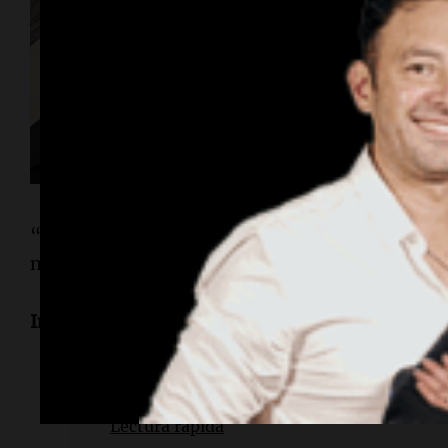
“La escuela me dio una
salida laboral rápida
y m
mundo usa computadoras, así que hay trabajo p
Informe de
Celeste Benecchi
Lectura rápida