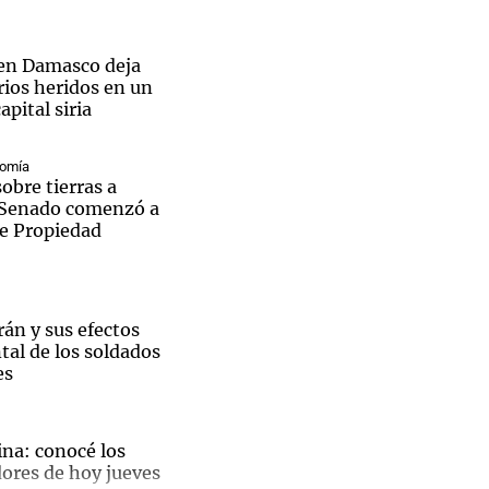
en Damasco deja
rios heridos en un
apital siria
Notas
tas
Notas
nomía
Venezuela de
sobre tierras a
 Groenlandia
Comprometidos
Madur
l Senado comenzó a
de Propiedad
rán y sus efectos
tal de los soldados
es
ina: conocé los
res de hoy jueves