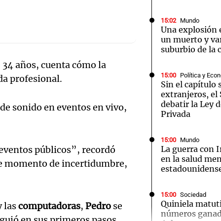
15:02
Mundo
Una explosión 
un muerto y va
suburbio de la c
e 34 años, cuenta cómo la
Notas
Notas
No
15:00
Política y Eco
da profesional.
Sin el capítulo 
e en Cadena 3
El huracán de Arequito
Cadena 3 en
extranjeros, e
debatir la Ley 
 de sonido en eventos en vivo,
Privada
15:00
Mundo
eventos públicos”, recordó
La guerra con I
en la salud men
e momento de incertidumbre,
estadounidens
15:00
Sociedad
Quiniela matut
 las
computadoras
,
Pedro
se
números ganado
 guió en sus primeros pasos.