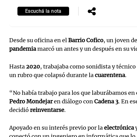
Escuchá la nota
Desde su oficina en el
Barrio Cofico
, un joven d
Notas
Notas
pandemia
marcó un antes y un después en su vi
Editorial
Mundial 2026
La Sol
Hasta
2020
, trabajaba como sonidista y técnico
un rubro que colapsó durante la
cuarentena
.
“No había trabajo para los que laburábamos en 
Pedro Mondejar
en diálogo con
Cadena 3
.
En es
decidió
reinventarse
.
Apoyado en su interés previo por la
electrónica
y
conectó con un ingeniero en informática que lo