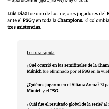
— SportsCenter (@SC_ESPN)
May 6, 2026
Luis Díaz
fue uno de los mejores jugadores del
ante el
PSG
y en toda la
Champions
. El colomb
tres asistencias
.
Lectura rápida
¿Qué ocurrió en las semifinales de la Cha
Múnich
fue eliminado por el
PSG
en la vuel
¿Quiénes jugaron en el Allianz Arena?
El pa
Múnich
y el
PSG
.
¿Cuál fue el resultado global de la serie?
El 