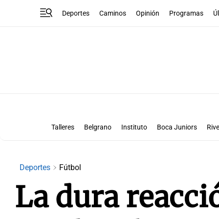
Deportes
Caminos
Opinión
Programas
Ú
Talleres
Belgrano
Instituto
Boca Juniors
Rive
Liga Superclásico
Te vi en la canch
Deportes
Fútbol
La dura reacci