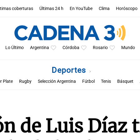
ltimas coberturas
Últimas 24 h
En YouTube
Clima
Horóscopo
Lo Último
Argentina
Córdoba
Rosario
Mundo
Deportes
r Plate
Rugby
Selección Argentina
Fútbol
Tenis
Básquet
a
Rueda la pelota
Racing de Córdoba
Superclásico cordobés
M
ón de Luis Díaz t