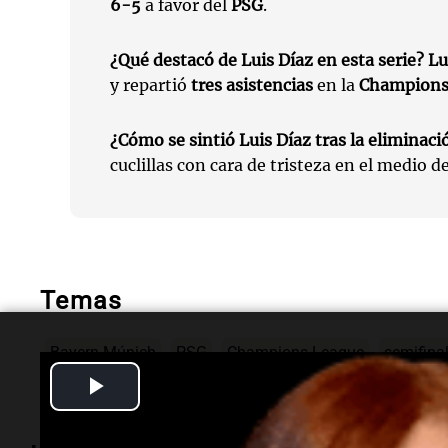
6-5
a favor del
PSG
.
¿Qué destacó de
Luis Díaz
en esta serie?
Lu
y repartió
tres asistencias
en la
Champion
¿Cómo se sintió
Luis Díaz
tras la eliminaci
cuclillas con cara de tristeza en el medio d
Temas
Bayern Múnich
PSG
Champions League
semifina
Play
Video