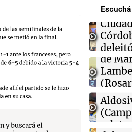
00:55
Mundo
China se prepar
Escuchá 
Músic
Dolphin; cierra
actividades turí
Audio.
Ciudad
provincias
 de las semifinales de la
de
Córdo
ue se metió en la final.
00:32
Clima
Califi
deleitó
Clima en Salta:
tiempo este sá
1-1 ante los franceses, pero
de Mar
oyente
Audio.
e de
6-5
debido a la victoria
5-4
00:27
Lambe
Clima
radio 
Clima en Tucu
de Ros
el tiempo este 
(Rosar
tango
Centra
e allí el partido se le hizo
Central
Amamos Arg
00:21
Clima
a en su casa.
Audio.
Aldosi
Clima en Mend
Episodios
Aldosi
el tiempo este 
desarr
(Camp
Deportes Ro
Audio.
urbano
relato
Episodios
n y buscará el