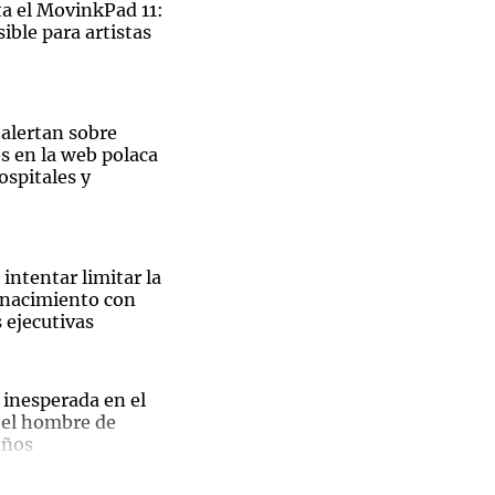
 el MovinkPad 11:
ible para artistas
Notas
 alertan sobre
tas
Notas
s en la web polaca
Venezuela de
ospitales y
 Groenlandia
Comprometidos
Madur
intentar limitar la
 nacimiento con
 ejecutivas
El
 inesperada en el
 el hombre de
ble
años
pal de