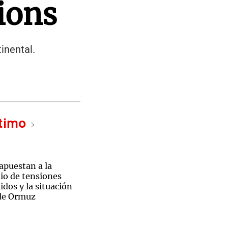
ions
inental.
ltimo
 apuestan a la
io de tensiones
dos y la situación
 de Ormuz