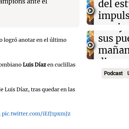
exposi
ampions ante el
del es
Greco
la rura
impuls
Deportes Ro
Episodios
Audio.
Bulaya
crecim
María 
sus pu
Villa 
o logró anotar en el último
nuevo
mañan
Panorama F
Episodios
edifici
divers
Audio.
olombiano
Luis Díaz
en cuclillas
proyec
activi
Podcast
Rosari
casa d
sorpre
Centra
Luis Díaz, tras quedar en las
estudi
Panorama F
Aldosi
Episodios
48 mun
Audio.
(Zalaz
m
pic.twitter.com/iEfJ1pxmJz
involu
Recom
contra