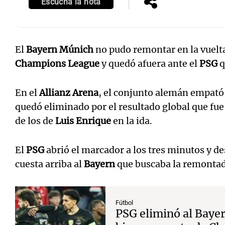
Escuchá la nota
El
Bayern Múnich
no pudo remontar en la vuelta
Champions League
y quedó afuera ante el
PSG
q
En el
Allianz Arena
, el conjunto alemán empató 
quedó eliminado por el resultado global que fu
de los de
Luis Enrique
en la ida.
El
PSG
abrió el marcador a los tres minutos y desd
cuesta arriba al
Bayern
que buscaba la remontad
Fútbol
PSG eliminó al Bayer