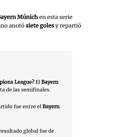
Audio.
Panorama F
de vin
relato
Episodios
inicia 
Bayern Múnich
en esta serie
para di
Greco
exposi
iano anotó
siete goles
y repartió
fin de
Deportes Ro
la Soc
Episodios
Audio.
Mendo
Rural 
María 
Panorama F
Bulaya
Episodios
nuevo
activi
Audio.
edific
mpions League?
El
Bayern
para t
Prepar
ta de las semifinales.
casa d
famili
finales
estudi
rtido fue entre el
Bayern
Panorama F
Audio.
gran
para j
Episodios
Denunc
exposi
de la 
resultado global fue de