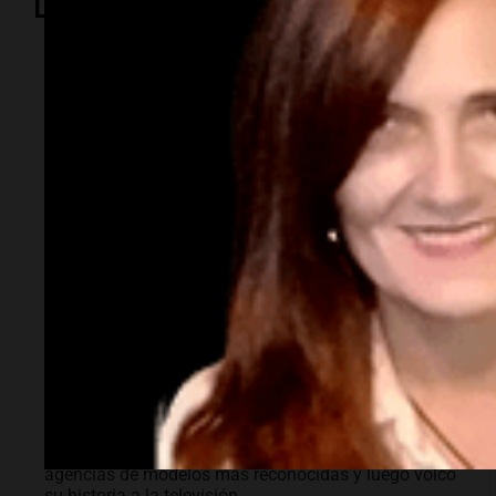
Lo más visto
Espectáculos
Murió Leandro Rud a
los 51 años: la
historia del
representante de
modelos que marcó
una época
El empresario y conductor falleció tras una larga
lucha contra un cáncer de parótida. Fundó una de las
agencias de modelos más reconocidas y luego volcó
su historia a la televisión.