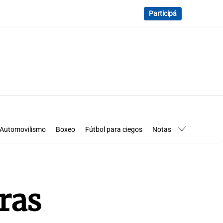
Participá
Automovilismo
Boxeo
Fútbol para ciegos
Notas
essimanía
Los Pumas en Córdoba
ras