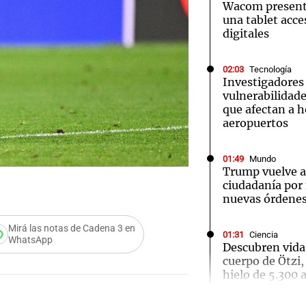
Wacom presenta
una tablet acces
digitales
02:03
Tecnología
Investigadores
Notas
Notas
No
vulnerabilidade
que afectan a h
e en Cadena 3
El huracán de Arequito
Cadena 3 en
aeropuertos
01:49
Mundo
Trump vuelve a 
ciudadanía por
nuevas órdenes
Mirá las notas de Cadena 3 en
01:31
Ciencia
WhatsApp
Audio.
Descubren vida
cuerpo de Ötzi,
Ensam
hielo de 5.300 
Munici