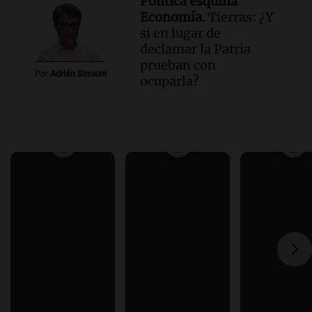
Política esquina
Economía.
Tierras: ¿Y
si en lugar de
declamar la Patria
prueban con
Por
Adrián Simioni
ocuparla?