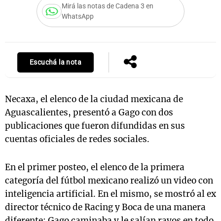
Mirá las notas de Cadena 3 en
WhatsApp
Notas
s
Notas
Escuchá la nota
La Sole en
ial
Mundial 2026
Cadena 3
Necaxa, el elenco de la ciudad mexicana de
Aguascalientes, presentó a Gago con dos
publicaciones que fueron difundidas en sus
cuentas oficiales de redes sociales.
En el primer posteo, el elenco de la primera
categoría del fútbol mexicano realizó un video con
inteligencia artificial. En el mismo, se mostró al ex
director técnico de Racing y Boca de una manera
diferente: Gago caminaba y le salían rayos en todo