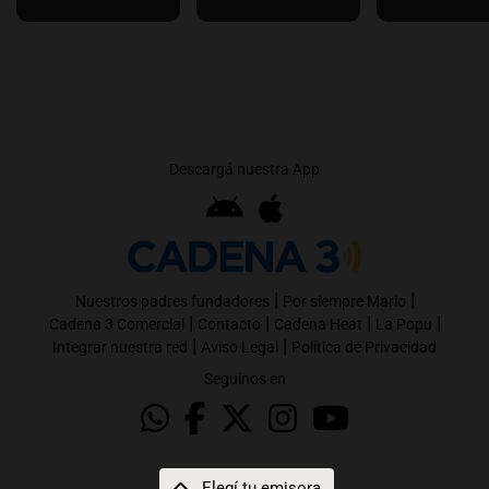
Descargá nuestra App
|
|
Nuestros padres fundadores
Por siempre Mario
|
|
|
|
Cadena 3 Comercial
Contacto
Cadena Heat
La Popu
|
|
Integrar nuestra red
Aviso Legal
Política de Privacidad
Seguinos en
Elegí tu emisora