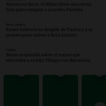
Alarma en Boca: el Milan tiene una oferta
sobre la muerte del kitesurfista en
lista para comprar a Leandro Paredes
Santa Fe.
Noticias Rosario
Episodios
Boca Juniors
Audio.
José Roccuzzo, cortes de carne y
Enner Valencia se despide de Pachuca y se
compras de Antonella: bromas en
prepara para unirse a Boca Juniors
Rosario.
Ahora país
Episodios
Fútbol
Messi respondió sobre el rumor que
Audio.
José Roccuzzo, cortes de carne y
vinculaba a su hijo Thiago con Barcelona
compras de Antonella: bromas en
Rosario.
Viva la Radio Rosario
Episodios
Audio.
Luciano Cáceres llega a Córdoba a
presentar “Paraíso”, una obra que
cuestiona certezas masculinas
Amamos Argentina
Episodios