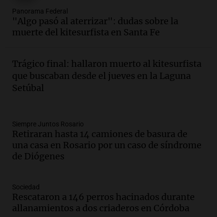
Audio.
Villa María presenta nuevos
Panorama Federal
edificios y proyecta una casa del
"Algo pasó al aterrizar": dudas sobre la
estudiante con 48 municipios
muerte del kitesurfista en Santa Fe
involucrados
Panorama Federal
Episodios
Trágico final: hallaron muerto al kitesurfista
Audio.
1° gol de Rosario Central a
que buscaban desde el jueves en la Laguna
Aldosivi (Zalazar en contra) - relato
Setúbal
Gato Greco
Deportes Rosario
Episodios
Audio.
Recomendaciones de vino
Siempre Juntos Rosario
Retiraran hasta 14 camiones de basura de
bonarda para disfrutar el fin de semana
una casa en Rosario por un caso de síndrome
en Mendoza
de Diógenes
Panorama Federal
Episodios
Audio.
Mañana inicia la gran exposición
Sociedad
en la Sociedad Rural de Bulaya con
Rescataron a 146 perros hacinados durante
actividades para toda la familia
allanamientos a dos criaderos en Córdoba
Panorama Federal