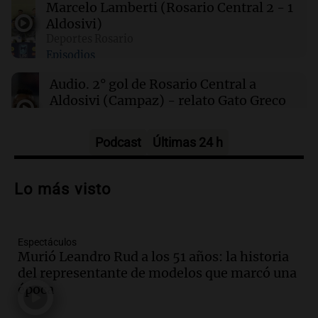
este sábado 8 de agosto
Marcelo Lamberti (Rosario Central 2 - 1
Aldosivi)
Deportes Rosario
00:21
Clima
Episodios
Clima en Mendoza: cómo estará el tiempo
este sábado 8 de agosto
Audio.
2° gol de Rosario Central a
Aldosivi (Campaz) - relato Gato Greco
Deportes Rosario
Episodios
Podcast
Últimas 24 h
Audio.
Nuevo desarrollo urbano y casa
del estudiante impulsan el crecimiento
Lo más visto
en Villa María
Panorama Federal
Episodios
Espectáculos
Audio.
La gran exposición de la rural de
Murió Leandro Rud a los 51 años: la historia
la Bulaya abrirá sus puertas mañana con
del representante de modelos que marcó una
diversas actividades y sorpresas
época
Panorama Federal
Episodios