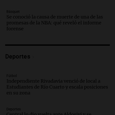
Episodios
Básquet
Audio.
Villa María presenta nuevos
Se conoció la causa de muerte de una de las
edificios y una casa del estudiante para
promesas de la NBA: qué reveló el informe
jóvenes de la región
forense
Panorama Federal
Episodios
Audio.
Preparativos finales para la gran
exposición en la sociedad rural de
Bulaya este sábado
Deportes
Panorama Federal
Episodios
Audio.
Denuncias por represión en el
Fútbol
Congreso y evacuación por derrame de
Independiente Rivadavia venció de local a
oxígeno en Montecastro
Estudiantes de Río Cuarto y escala posiciones
Panorama Federal
en su zona
Episodios
Audio.
Río Gallegos reporta frío extremo
Deportes
y llega avión para escuelas de la décima
Central lo dio vuelta ante Aldosivi y se