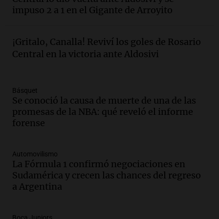
brigada aérea
impuso 2 a 1 en el Gigante de Arroyito
Panorama Federal
Episodios
Audio.
La justicia reconoce al COVID
¡Gritalo, Canalla! Reviví los goles de Rosario
como enfermedad laboral tras la muerte
Central en la victoria ante Aldosivi
de un docente
Panorama Federal
Episodios
Básquet
Audio.
Aumento de tarifas de luz en San
Se conoció la causa de muerte de una de las
Luis a partir de agosto por nueva
promesas de la NBA: qué reveló el informe
regulación de la energía
forense
Panorama Federal
Episodios
Automovilismo
Audio.
Gabriela Irrazábal: “Un 35,5% de
La Fórmula 1 confirmó negociaciones en
la población del país fue a templos a
Sudamérica y crecen las chances del regreso
buscar ayuda el último año”
a Argentina
La Argentina, hoy
Episodios
Audio.
"Algo pasó al aterrizar": dudas
Boca Juniors