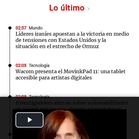
Lo último
02:57
Mundo
Líderes iraníes apuestan a la victoria en medio
de tensiones con Estados Unidos y la
situación en el estrecho de Ormuz
02:03
Tecnología
Wacom presenta el MovinkPad 11: una tablet
accesible para artistas digitales
02:03
Tecnología
Investigadores alertan sobre vulnerabilidades
en la web polaca que afectan a hospitales y
aeropuertos
Play
Video
01:49
Mundo