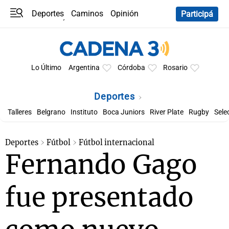
Deportes
Caminos
Opinión
Participá
Programas
Últimas coberturas
Últimas 24 h
En YouTube
Clima
Horóscopo
Lo Último
Argentina
Córdoba
Rosario
Deportes
Talleres
Belgrano
Instituto
Boca Juniors
River Plate
Rugby
Sele
Deportes
Fútbol
Fútbol internacional
Fernando Gago
fue presentado