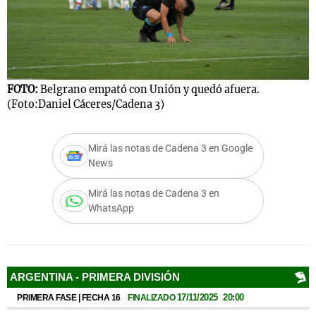
Notas
s
Notas
FOTO:
Belgrano empató con Unión y quedó afuera.
La Sole en
(Foto:Daniel Cáceres/Cadena 3)
ial
Mundial 2026
Cadena 3
Mirá las notas de Cadena 3 en Google
News
Mirá las notas de Cadena 3 en
WhatsApp