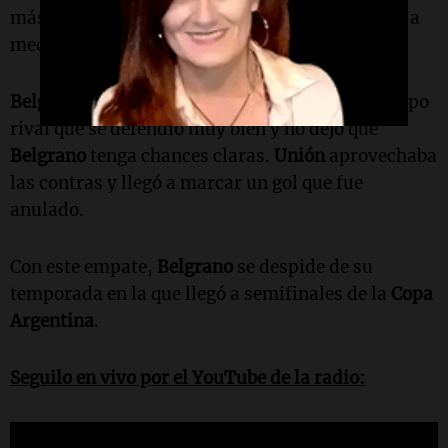
más ímpetu que ideas y no pudo romper el cero a
medida que pasaba el partido.
Belgrano
intentó con centros incomodar al equipo
rival que se defendió muy bien y no dejó que
Belgrano
tenga chances claras.
Unión
aprovechaba
las contras y llegó a marcar un gol que fue
anulado.
Con este empate,
Belgrano
se despide de su
temporada en la que llegó a semifinales de la
Copa
Argentina
.
Seguilo en vivo por el YouTube de la radio: