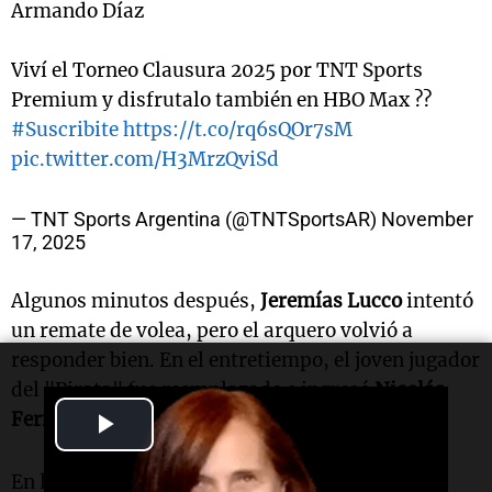
Armando Díaz
Viví el Torneo Clausura 2025 por TNT Sports
Premium y disfrutalo también en HBO Max ??
#Suscribite
https://t.co/rq6sQOr7sM
pic.twitter.com/H3MrzQviSd
— TNT Sports Argentina (@TNTSportsAR)
November
17, 2025
Algunos minutos después,
Jeremías Lucco
intentó
un remate de volea, pero el arquero volvió a
responder bien. En el entretiempo, el joven jugador
del "Pirata" fue reemplazado e ingresó
Nicolás
Play
Fernández
.
Video
En la segunda parte,
Belgrano
fue a buscar con