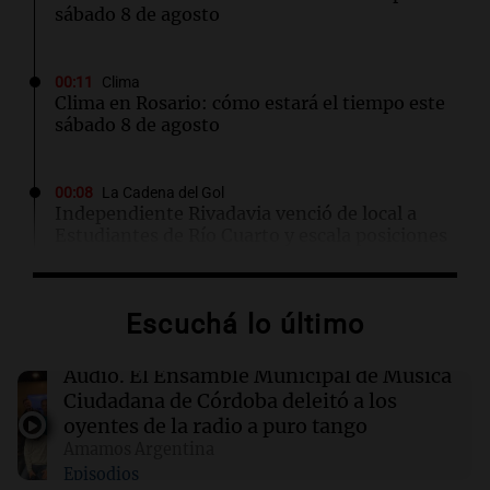
sábado 8 de agosto
00:11
Clima
Clima en Rosario: cómo estará el tiempo este
sábado 8 de agosto
00:08
La Cadena del Gol
Independiente Rivadavia venció de local a
Estudiantes de Río Cuarto y escala posiciones
en su zona
Escuchá lo último
00:05
Clima
Clima en CABA: cómo estará el tiempo este
sábado 8 de agosto
Audio.
El Ensamble Municipal de Música
Ciudadana de Córdoba deleitó a los
oyentes de la radio a puro tango
00:00
Clima
Amamos Argentina
Clima en Córdoba: cómo estará el tiempo este
Episodios
sábado 8 de agosto