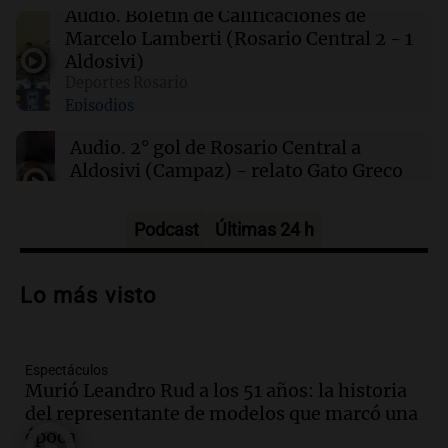
Audio.
Boletín de Calificaciones de
Marcelo Lamberti (Rosario Central 2 - 1
23:54
Mundo
Aldosivi)
De la Espriella promete impulsar energías
Deportes Rosario
limpias y revitalizar el sector petrolero en
Episodios
Colombia
Audio.
2° gol de Rosario Central a
Aldosivi (Campaz) - relato Gato Greco
Deportes Rosario
Episodios
Podcast
Últimas 24 h
Audio.
Nuevo desarrollo urbano y casa
del estudiante impulsan el crecimiento
Lo más visto
en Villa María
Panorama Federal
Episodios
Espectáculos
Audio.
La gran exposición de la rural de
Murió Leandro Rud a los 51 años: la historia
la Bulaya abrirá sus puertas mañana con
del representante de modelos que marcó una
diversas actividades y sorpresas
época
Panorama Federal