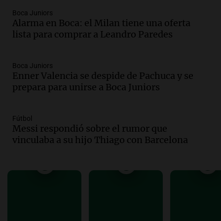
Audio.
"Algo pasó al aterrizar": dudas
Boca Juniors
Alarma en Boca: el Milan tiene una oferta
sobre la muerte del kitesurfista en
lista para comprar a Leandro Paredes
Santa Fe.
Noticias Rosario
Episodios
Boca Juniors
Audio.
José Roccuzzo, cortes de carne y
Enner Valencia se despide de Pachuca y se
compras de Antonella: bromas en
prepara para unirse a Boca Juniors
Rosario.
Ahora país
Episodios
Fútbol
Messi respondió sobre el rumor que
Audio.
José Roccuzzo, cortes de carne y
vinculaba a su hijo Thiago con Barcelona
compras de Antonella: bromas en
Rosario.
Viva la Radio Rosario
Episodios
Audio.
Luciano Cáceres llega a Córdoba a
presentar “Paraíso”, una obra que
cuestiona certezas masculinas