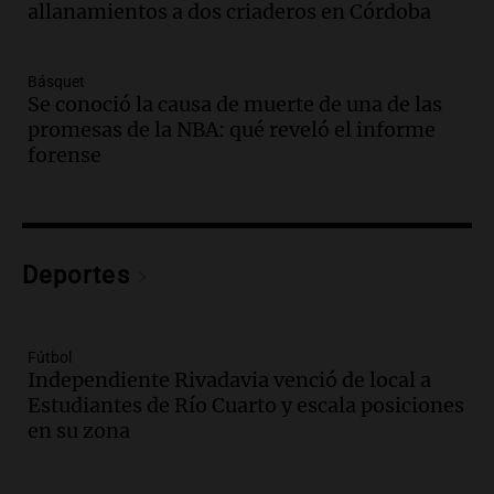
actividades para toda la familia
allanamientos a dos criaderos en Córdoba
Panorama Federal
Episodios
Básquet
Audio.
Villa María presenta nuevos
Se conoció la causa de muerte de una de las
edificios y una casa del estudiante para
promesas de la NBA: qué reveló el informe
jóvenes de la región
forense
Panorama Federal
Episodios
Audio.
Preparativos finales para la gran
exposición en la sociedad rural de
Bulaya este sábado
Deportes
Panorama Federal
Episodios
Audio.
Denuncias por represión en el
Fútbol
Congreso y evacuación por derrame de
Independiente Rivadavia venció de local a
oxígeno en Montecastro
Estudiantes de Río Cuarto y escala posiciones
Panorama Federal
en su zona
Episodios
Audio.
Río Gallegos reporta frío extremo