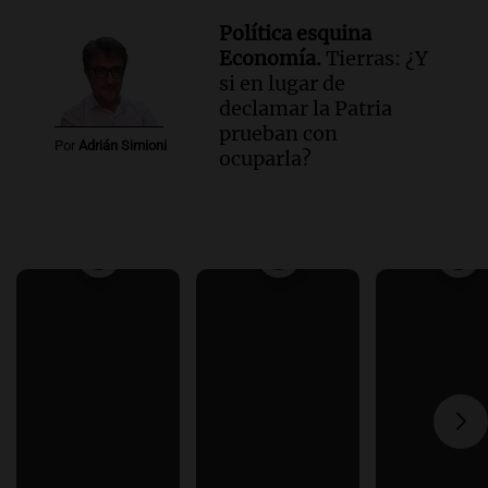
Política esquina
Economía.
Tierras: ¿Y
si en lugar de
declamar la Patria
prueban con
Por
Adrián Simioni
ocuparla?