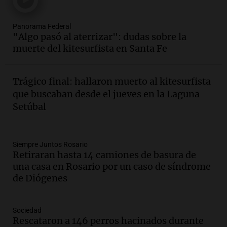
Episodios
Audio.
Villa María presenta nuevos
Panorama Federal
edificios y proyecta una casa del
"Algo pasó al aterrizar": dudas sobre la
estudiante con 48 municipios
muerte del kitesurfista en Santa Fe
involucrados
Panorama Federal
Episodios
Trágico final: hallaron muerto al kitesurfista
Audio.
1° gol de Rosario Central a
que buscaban desde el jueves en la Laguna
Aldosivi (Zalazar en contra) - relato
Setúbal
Gato Greco
Deportes Rosario
Episodios
Audio.
Recomendaciones de vino
Siempre Juntos Rosario
Retiraran hasta 14 camiones de basura de
bonarda para disfrutar el fin de semana
una casa en Rosario por un caso de síndrome
en Mendoza
de Diógenes
Panorama Federal
Episodios
Audio.
Mañana inicia la gran exposición
Sociedad
en la Sociedad Rural de Bulaya con
Rescataron a 146 perros hacinados durante