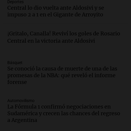
Deportes
y llega avión para escuelas de la décima
Central lo dio vuelta ante Aldosivi y se
brigada aérea
impuso 2 a 1 en el Gigante de Arroyito
Panorama Federal
Episodios
Audio.
La justicia reconoce al COVID
¡Gritalo, Canalla! Reviví los goles de Rosario
como enfermedad laboral tras la muerte
Central en la victoria ante Aldosivi
de un docente
Panorama Federal
Episodios
Básquet
Audio.
Aumento de tarifas de luz en San
Se conoció la causa de muerte de una de las
Luis a partir de agosto por nueva
promesas de la NBA: qué reveló el informe
regulación de la energía
forense
Panorama Federal
Episodios
Automovilismo
Audio.
Gabriela Irrazábal: “Un 35,5% de
La Fórmula 1 confirmó negociaciones en
la población del país fue a templos a
Sudamérica y crecen las chances del regreso
buscar ayuda el último año”
a Argentina
La Argentina, hoy
Episodios