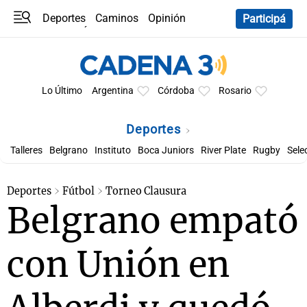
Deportes
Caminos
Opinión
Participá
Programas
Últimas coberturas
Últimas 24 h
En YouTube
Clima
Horóscopo
Lo Último
Argentina
Córdoba
Rosario
Deportes
Talleres
Belgrano
Instituto
Boca Juniors
River Plate
Rugby
Sele
Deportes
Fútbol
Torneo Clausura
Belgrano empató
con Unión en