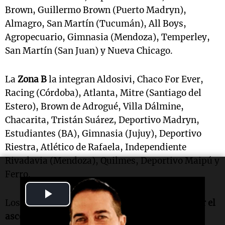
Brown, Guillermo Brown (Puerto Madryn),
Almagro, San Martín (Tucumán), All Boys,
Agropecuario, Gimnasia (Mendoza), Temperley,
San Martín (San Juan) y Nueva Chicago.
La
Zona B
la integran Aldosivi, Chaco For Ever,
Racing (Córdoba), Atlanta, Mitre (Santiago del
Estero), Brown de Adrogué, Villa Dálmine,
Chacarita, Tristán Suárez, Deportivo Madryn,
Estudiantes (BA), Gimnasia (Jujuy), Deportivo
Riestra, Atlético de Rafaela, Independiente
Rivadavia (Mendoza), Quilmes, Deportivo Maipú y
Ferro.
Play
Los ganadores de cada zona jugarán
la final por el
Video
ascenso
a la Liga Profesional (LPF) a un único