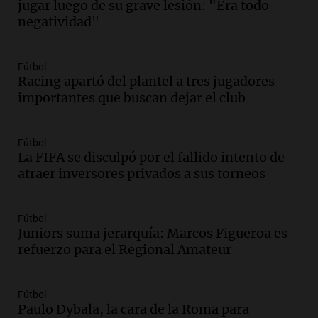
jugar luego de su grave lesión: "Era todo
Episodios
negatividad"
Audio.
La pizzería más antigua de
Córdoba homenajeó a León XIV con una
pizza esculpida con su rostro
Fútbol
Radioinforme 3
Racing apartó del plantel a tres jugadores
Episodios
importantes que buscan dejar el club
Audio.
Cadena 3 presentó su nuevo
Estudio Urbano: recorrerá los barrios de
Fútbol
Córdoba
La FIFA se disculpó por el fallido intento de
Juntos
atraer inversores privados a sus torneos
Episodios
Audio.
Cadena 3 anunció sus próximas
coberturas y presentó un nuevo estudio
Fútbol
urbano móvil
Juniors suma jerarquía: Marcos Figueroa es
refuerzo para el Regional Amateur
Juntos
Episodios
Audio.
A 13 años de Salta 2141,
Fútbol
familiares mantienen vivo el reclamo de
Paulo Dybala, la cara de la Roma para
memoria y justicia