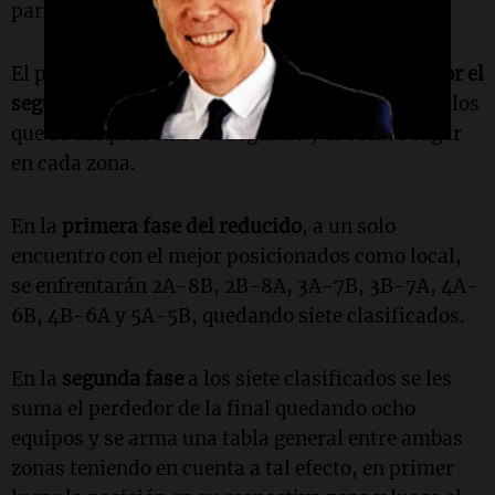
partido en estadio neutral.
El perdedor de la final se sumará al
reducido por el
segundo pase a la LPF
. En ese reducido jugarán los
que se ubiquen entre el segundo y el octavo lugar
en cada zona.
En la
primera fase del reducido
, a un solo
encuentro con el mejor posicionados como local,
se enfrentarán 2A-8B, 2B-8A, 3A-7B, 3B-7A, 4A-
6B, 4B-6A y 5A-5B, quedando siete clasificados.
En la
segunda fase
a los siete clasificados se les
suma el perdedor de la final quedando ocho
equipos y se arma una tabla general entre ambas
zonas teniendo en cuenta a tal efecto, en primer