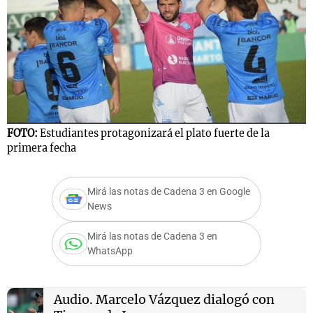
Notas
s
Notas
La Sole en
ial
Mundial 2026
Cadena 3
FOTO:
Estudiantes protagonizará el plato fuerte de la
primera fecha
Mirá las notas de Cadena 3 en Google
News
Mirá las notas de Cadena 3 en
WhatsApp
Audio.
Marcelo Vázquez dialogó con