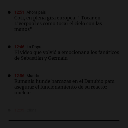
12:51
Ahora país
Coti, en plena gira europea: "Tocar en
Liverpool es como tocar el cielo con las
manos"
12:46
La Popu
El video que volvió a emocionar a los fanáticos
de Sebastián y Germain
12:36
Mundo
Rumania hunde barcazas en el Danubio para
asegurar el funcionamiento de su reactor
nuclear
12:33
Clima
Clima en Salta: cómo seguirá el tiempo este
jueves 6 de agosto