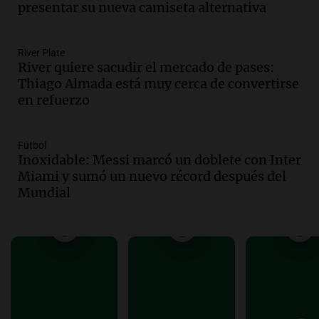
presentar su nueva camiseta alternativa
Noticias Rosario
Episodios
Audio.
Trasladaron a Cantero a una
River Plate
River quiere sacudir el mercado de pases:
cárcel federal de máxima seguridad:
Thiago Almada está muy cerca de convertirse
"Buscamos evitar que dirija delitos"
en refuerzo
Noticias Rosario
Episodios
Audio.
Senado debatirá proyecto de
Fútbol
propiedad privada sin controvertido
Inoxidable: Messi marcó un doblete con Inter
capítulo de tierras hoy a las 14 horas
Miami y sumó un nuevo récord después del
Noticias
Mundial
Episodios
Audio.
Asesinan a influencer mexicano
César Gastelum durante transmisión en
vivo en Culiacán, Sinaloa
Panorama Federal
Episodios
Audio.
Detienen al esposo de mujer que