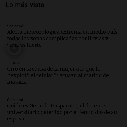
descontados a docentes por paro en dos
Lo más visto
fechas clave de 2023
Panorama Federal
Episodios
Sociedad
Audio.
Alertas meteorológicas en
Alerta meteorológica extrema en medio país:
Argentina: lluvias, tormentas y ráfagas
todas las zonas complicadas por lluvias y
de viento fuertes en varias provincias
vientos fuerte
Noticias
Episodios
Audio.
Coti, en plena gira europea:
Juntos
"Tocar en Liverpool es como tocar el
Giro en la causa de la mujer a la que le
cielo con las manos"
“explotó el celular”: acusan al marido de
Ahora país
matarla
Episodios
Audio.
Una historia de superación y
Sociedad
música: Paloma y su violín en Cadena 3
Quién es Gerardo Gasparutti, el docente
emocionan a todos
universitario detenido por el femicidio de su
Noticias
esposa
Episodios