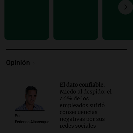
falleció tras supuesta explosión de
celular en Córdoba
Noticias
Episodios
Audio.
El Vaticano expresa su apoyo a
madres buscadoras en México en medio
de crisis de desapariciones
Panorama Federal
Episodios
Opinión
El dato confiable.
Miedo al despido: el
46% de los
empleados sufrió
consecuencias
Por
negativas por sus
Federico Albarenque
redes sociales