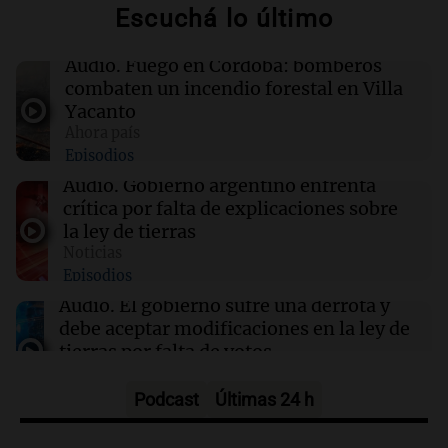
Escuchá lo último
12:33
Sociedad
El Coro Nacional de Niños se presentó en vivo
Audio.
Fuego en Córdoba: bomberos
con Nelson Castro tras su disolución por
combaten un incendio forestal en Villa
decreto
Yacanto
Ahora país
Episodios
12:28
Clima
Clima en Tucumán: cómo seguirá el tiempo
Audio.
Gobierno argentino enfrenta
este jueves 6 de agosto
crítica por falta de explicaciones sobre
la ley de tierras
Noticias
12:22
Clima
Episodios
Clima en Mendoza: cómo seguirá el tiempo
este jueves 6 de agosto
Audio.
El gobierno sufre una derrota y
debe aceptar modificaciones en la ley de
tierras por falta de votos
Noticias
Episodios
Podcast
Últimas 24 h
Audio.
Santa Cruz restituye salarios