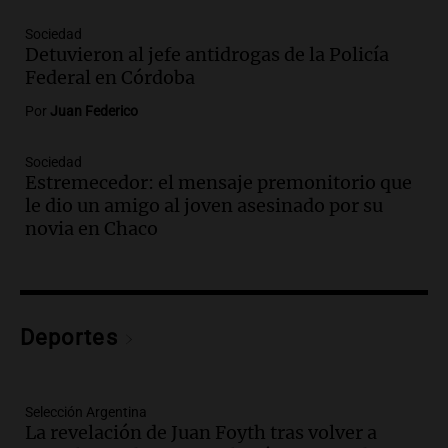
Audio.
“Hicieron feliz a una palomita”:
la emotiva entrega del violín a la hija del
Sociedad
Detuvieron al jefe antidrogas de la Policía
histórico limpiavidrios
Federal en Córdoba
Juntos
Episodios
Por
Juan Federico
Audio.
Ley para regular refugios y
criaderos: "La superpoblación de perros
Sociedad
y gatos es gravísima"
Estremecedor: el mensaje premonitorio que
Noticias Rosario
le dio un amigo al joven asesinado por su
Episodios
novia en Chaco
Audio.
Miedo al despido: el 46% de los
empleados sufrió consecuencias
negativas por sus redes sociales
El dato confiable
Deportes
Episodios
Audio.
Del semáforo a la universidad: la
conmovedora historia de "El Duende" y
Selección Argentina
su hija violinista
La revelación de Juan Foyth tras volver a
La Mesa de Café