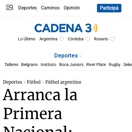
Deportes
Caminos
Opinión
Participá
Programas
Últimas coberturas
Últimas 24 h
En YouTube
Clima
Horóscopo
Lo Último
Argentina
Córdoba
Rosario
Deportes
Talleres
Belgrano
Instituto
Boca Juniors
River Plate
Rugby
Sele
Deportes
Fútbol
Fútbol argentino
Arranca la
Primera