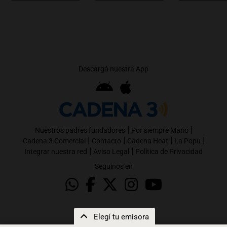
Descargá nuestra App
|
|
Nuestros padres fundadores
Por siempre Mario
|
|
|
|
Cadena 3 Comercial
Contacto
Cadena Heat
La Popu
|
|
Integrar nuestra red
Aviso Legal
Política de Privacidad
Seguinos en
Elegí tu emisora