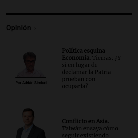
Episodios
Audio.
Santa Fe, segunda provincia con
más femicidios del país, según informe
de Casa del Encuentro
Opinión
Panorama Federal
Episodios
Audio.
Santa Fe reactivará 1.500
Política esquina
viviendas paralizadas tras el cierre de
Economía.
Tierras: ¿Y
Procrear en la provincia
si en lugar de
Panorama Federal
declamar la Patria
Episodios
prueban con
Por
Adrián Simioni
ocuparla?
Audio.
Debate en el Senado por la ley de
propiedad privada genera preocupación
y críticas entre senadores
Panorama Federal
Episodios
Conflicto en Asia.
Audio.
La comunidad boliviana en Salta:
Taiwán ensaya cómo
un pilar cultural y social según Antonio
seguir existiendo