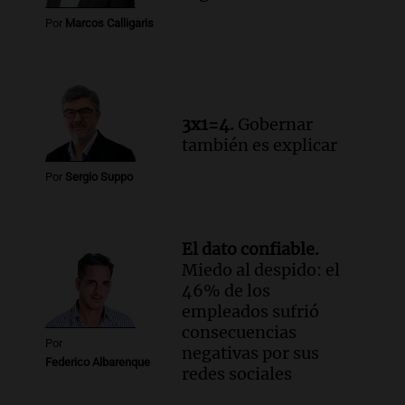
Marocco
Panorama Federal
Por
Marcos Calligaris
Episodios
Audio.
Ordenan el reintegro de dos
niños a Córdoba tras disputa de
custodia en Salta
3x1=4.
Gobernar
Panorama Federal
también es explicar
Episodios
Por
Sergio Suppo
El dato confiable.
Miedo al despido: el
46% de los
empleados sufrió
consecuencias
Por
negativas por sus
Federico Albarenque
redes sociales