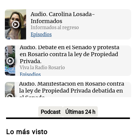
argentina: un enfoque federal y local
Audio.
Carolina Losada-
Informados
17:54
Sociedad
Tensión frente al Congreso: la Policía
Informados al regreso
reprimió con gases y camiones hidrantes a
Episodios
manifestantes
Audio.
Debate en el Senado y protesta
en Rosario contra la ley de Propiedad
17:52
Consejos
Privada.
Tendencias en decoración: lo vintage vuelve
Viva la Radio Rosario
con fuerza en 2026
Episodios
Audio.
Manifestación en Rosario contra
la ley de Propiedad Privada debatida en
el Senado.
Viva la Radio Rosario
Episodios
Podcast
Últimas 24 h
Audio.
Luis Juez critica la falta de
comunicación sobre la ley de tierras
Lo más visto
rurales y los errores del oficialismo