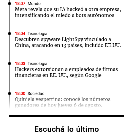
18:07
Mundo
Meta revela que su IA hackeó a otra empresa,
intensificando el miedo a bots autónomos
18:04
Tecnología
Descubren spyware LightSpy vinculado a
China, atacando en 13 países, incluido EE.UU.
18:03
Tecnología
Hackers extorsionan a empleados de firmas
financieras en EE. UU., según Google
18:00
Sociedad
Quiniela vespertina: conocé los números
ganadores de hoy jueves 6 de agosto.
17:57
Sociedad
Escuchá lo último
Desafíos y soluciones en la seguridad vial