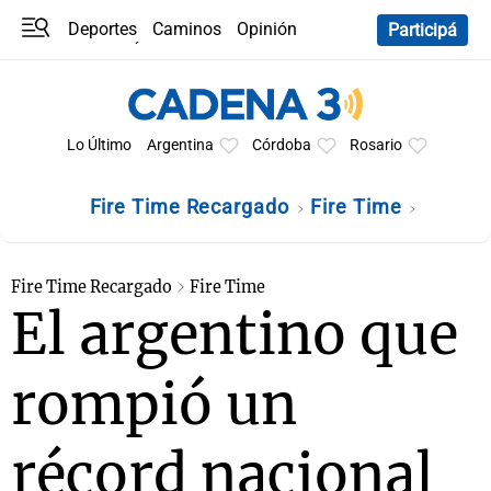
Deportes
Caminos
Opinión
Participá
Programas
Últimas coberturas
Últimas 24 h
En YouTube
Clima
Horóscopo
Lo Último
Argentina
Córdoba
Rosario
Fire Time Recargado
Fire Time
Fire Time Recargado
Fire Time
El argentino que
rompió un
récord nacional