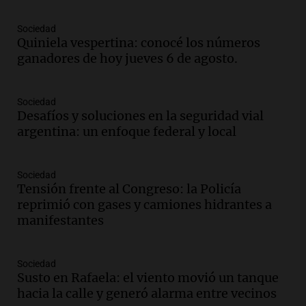
Audio.
El kirchnerismo no logra apoyo
para modificar proyecto de propiedad
Sociedad
privada en el Senado Nacional
Quiniela vespertina: conocé los números
Panorama Federal
ganadores de hoy jueves 6 de agosto.
Episodios
Audio.
Estados Unidos advierte sobre
Sociedad
contrato entre cooperativa argentina y
Desafíos y soluciones en la seguridad vial
Huawei en Neuquén
argentina: un enfoque federal y local
Panorama Federal
Episodios
Audio.
El vicegobernador de Salta resalta
Sociedad
la presencia de 70.000 bolivianos en la
Tensión frente al Congreso: la Policía
provincia y su integración
reprimió con gases y camiones hidrantes a
Panorama Federal
manifestantes
Episodios
Audio.
La amiga del Papa León XIV
Sociedad
recordó su paso por Perú: "Nos decía
Susto en Rafaela: el viento movió un tanque
siempre: ''Difundan el milagro''"
hacia la calle y generó alarma entre vecinos
Viva la Radio