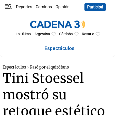
Deportes
Caminos
Opinión
Participá
Programas
Últimas coberturas
Últimas 24 h
En YouTube
Clima
Horóscopo
Lo Último
Argentina
Córdoba
Rosario
Espectáculos
Espectáculos
Pasó por el quirófano
Tini Stoessel
mostró su
retoque estético