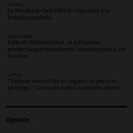
Episodios
La Popu
La Rosalía de Bell Ville le respondió a la
Audio.
La inflación en Buenos Aires
Rosalía española
alcanza el 2,9% en julio, generando
incertidumbre sobre el IPC nacional
Panorama Federal
Espectáculos
Episodios
Falleció William Orbit, el influyente
Audio.
Descuentos de hasta 700.000
productor que transformó la música pop a los
pesos en salarios docentes en Jujuy
69 años
generan fuertes críticas
Panorama Federal
Episodios
La Popu
“Cuando uno recibe un legado, la gente te
Audio.
Docentes de Jujuy denuncian
prejuzga”: Germain habló a corazón abierto
descuentos de hasta 700.000 pesos en
sus salarios y genera alarma
Panorama Federal
Episodios
Audio.
Siniestro vial en Salta: una mujer
Opinión
fallece tras perder el control de su
vehículo