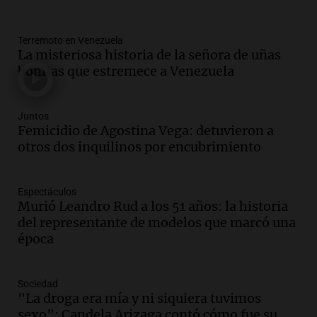
en Córdoba pidiendo pan, paz y trabajo
Viva la Radio
Episodios
Terremoto en Venezuela
La misteriosa historia de la señora de uñas
Audio.
Día Internacional de la Cerveza:
bonitas que estremece a Venezuela
mitos, secretos y el desafío de producir
cerveza artesanal
Viva la Radio
Juntos
Femicidio de Agostina Vega: detuvieron a
Episodios
otros dos inquilinos por encubrimiento
Audio.
Tucumán enfrenta un equilibrio
financiero precario debido a la caída del
consumo y recaudación
Espectáculos
Panorama Federal
Murió Leandro Rud a los 51 años: la historia
Episodios
del representante de modelos que marcó una
Audio.
La calidad del empleo en
época
Argentina cae y preocupa a economistas
en un contexto de crisis económica
Sociedad
Panorama Federal
"La droga era mía y ni siquiera tuvimos
Episodios
sexo": Candela Arizaga contó cómo fue su