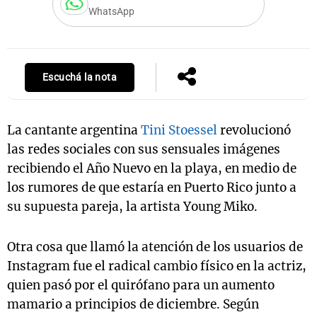
WhatsApp
Notas
s
Notas
Escuchá la nota
La Sole en
ial
Mundial 2026
Cadena 3
La cantante argentina
Tini Stoessel
revolucionó
las redes sociales con sus sensuales imágenes
recibiendo el Año Nuevo en la playa, en medio de
los rumores de que estaría en Puerto Rico junto a
su supuesta pareja, la artista Young Miko.
Otra cosa que llamó la atención de los usuarios de
Instagram fue el radical cambio físico en la actriz,
quien pasó por el quirófano para un aumento
mamario a principios de diciembre. Según