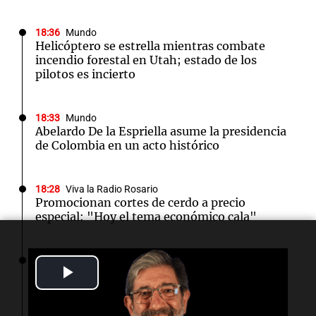
18:36
Mundo
Helicóptero se estrella mientras combate
incendio forestal en Utah; estado de los
pilotos es incierto
18:33
Mundo
Abelardo De la Espriella asume la presidencia
de Colombia en un acto histórico
18:28
Viva la Radio Rosario
Promocionan cortes de cerdo a precio
especial: "Hoy el tema económico cala"
18:15
Espectáculos
Play
Laura Ubfal aclara su situación en Gran
Hermano tras rumores de suspensión en
Video
Telefe