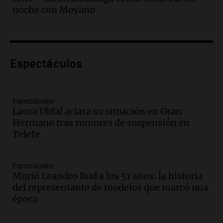
Audio.
Audiencia por tragedia vial en
noche con Moyano
Altas Cumbres: peritos analizan
teléfono de Óscar González
Panorama Federal
Episodios
Audio.
Solicitan quiebra de Lebron
Espectáculos
Group en medio de una investigación
por estafa piramidal millonaria
Panorama Federal
Espectáculos
Episodios
Laura Ubfal aclara su situación en Gran
Hermano tras rumores de suspensión en
Audio.
Detienen a pareja en Alderete por
Telefe
venta de medicamentos controlados
mediante delivery
Panorama Federal
Espectáculos
Episodios
Murió Leandro Rud a los 51 años: la historia
Audio.
El alzobispo García Cueva llama a
del representante de modelos que marcó una
la clase dirigente a abordar problemas
época
económicos y sociales
Panorama Federal