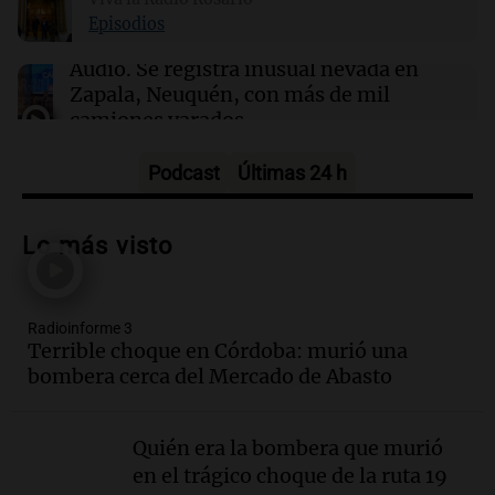
Episodios
18:00
Sociedad
Audio.
Se registra inusual nevada en
Incendio en un edificio lindero al de Cristina
Zapala, Neuquén, con más de mil
Kirchner: evacuaron vecinos y hubo heridos
camiones varados
por humo
Panorama Federal
Episodios
Podcast
Últimas 24 h
Audio.
Controversia en el peronismo
mendocino por ausencia de senadora
Lo más visto
embarazada en votación clave
Panorama Federal
Episodios
Radioinforme 3
Audio.
Mateo Bouniba, joven de Villa
Terrible choque en Córdoba: murió una
María, necesita un trasplante de médula
bombera cerca del Mercado de Abasto
en Estados Unidos
Panorama Federal
Episodios
Quién era la bombera que murió
en el trágico choque de la ruta 19
Audio.
Fieles celebran a San Cayetano