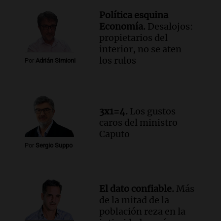
Panorama Federal
Política esquina
Episodios
Economía.
Desalojos:
Audio.
Docentes de Jujuy enfrentan
propietarios del
descuentos de hasta 700.000 pesos en
interior, no se aten
sus salarios, denuncian desde el
los rulos
Por
Adrián Simioni
sindicato
Panorama Federal
Episodios
Audio.
La justicia reconoce el COVID
como enfermedad laboral tras caso de
3x1=4.
Los gustos
docente fallecido en 2021
caros del ministro
Panorama Federal
Caputo
Episodios
Por
Sergio Suppo
Audio.
Trágico siniestro vial en Salta:
mujer pierde la vida en accidente en
circunvalación Oeste
Panorama Federal
El dato confiable.
Más
Episodios
de la mitad de la
población reza en la