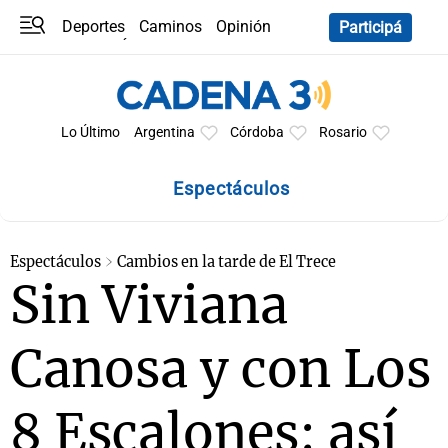
Deportes
Caminos
Opinión
Participá
Programas
Últimas coberturas
Últimas 24 h
En YouTube
Clima
Horóscopo
Lo Último
Argentina
Córdoba
Rosario
Espectáculos
Espectáculos
Cambios en la tarde de El Trece
Sin Viviana
Canosa y con Los
8 Escalones: así