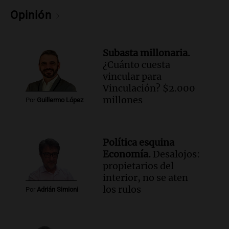
Noticias Rosario
Opinión
Episodios
Audio.
José Roccuzzo, cortes de carne y
compras de Antonella: bromas en
Subasta millonaria.
Rosario.
¿Cuánto cuesta
Ahora país
vincular para
Episodios
Vinculación? $2.000
Audio.
José Roccuzzo, cortes de carne y
millones
Por
Guillermo López
compras de Antonella: bromas en
Rosario.
Viva la Radio Rosario
Política esquina
Episodios
Economía.
Desalojos:
Audio.
Luciano Cáceres llega a Córdoba a
propietarios del
presentar “Paraíso”, una obra que
interior, no se aten
cuestiona certezas masculinas
los rulos
Por
Adrián Simioni
Amamos Argentina
Episodios