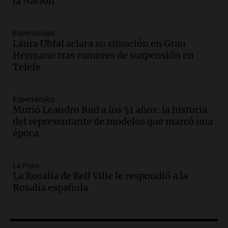
la Nación
Episodios
Audio.
La justicia reconoce al COVID
como enfermedad laboral tras la muerte
Espectáculos
Laura Ubfal aclara su situación en Gran
de un docente
Hermano tras rumores de suspensión en
Panorama Federal
Telefe
Episodios
Audio.
Aumento de tarifas de luz en San
Luis a partir de agosto por nueva
Espectáculos
regulación de la energía
Murió Leandro Rud a los 51 años: la historia
Panorama Federal
del representante de modelos que marcó una
Episodios
época
Audio.
Gabriela Irrazábal: “Un 35,5% de
la población del país fue a templos a
buscar ayuda el último año”
La Popu
La Rosalía de Bell Ville le respondió a la
La Argentina, hoy
Rosalía española
Episodios
Audio.
"Algo pasó al aterrizar": dudas
sobre la muerte del kitesurfista en
Santa Fe.