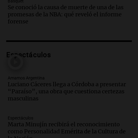
Básquet
Audio.
Villa María presenta nuevos
Se conoció la causa de muerte de una de las
edificios y una casa del estudiante para
promesas de la NBA: qué reveló el informe
jóvenes de la región
forense
Panorama Federal
Episodios
Audio.
Preparativos finales para la gran
exposición en la sociedad rural de
Bulaya este sábado
Espectáculos
Panorama Federal
Episodios
Audio.
Denuncias por represión en el
Amamos Argentina
Congreso y evacuación por derrame de
Luciano Cáceres llega a Córdoba a presentar
oxígeno en Montecastro
“Paraíso”, una obra que cuestiona certezas
Panorama Federal
masculinas
Episodios
Audio.
Río Gallegos reporta frío extremo
Espectáculos
y llega avión para escuelas de la décima
Marta Minujín recibirá el reconocimiento
brigada aérea
como Personalidad Emérita de la Cultura de
Panorama Federal