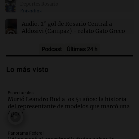
Deportes Rosario
limpias y revitalizar el sector petrolero en
Episodios
Colombia
Audio.
2° gol de Rosario Central a
Aldosivi (Campaz) - relato Gato Greco
Deportes Rosario
Episodios
Podcast
Últimas 24 h
Audio.
Nuevo desarrollo urbano y casa
del estudiante impulsan el crecimiento
Lo más visto
en Villa María
Panorama Federal
Episodios
Espectáculos
Audio.
La gran exposición de la rural de
Murió Leandro Rud a los 51 años: la historia
la Bulaya abrirá sus puertas mañana con
del representante de modelos que marcó una
diversas actividades y sorpresas
época
Panorama Federal
Episodios
Audio.
Villa María presenta nuevos
Panorama Federal
edificios y proyecta una casa del