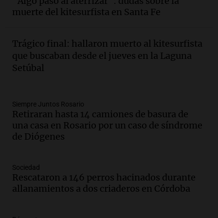
"Algo pasó al aterrizar": dudas sobre la
estudiante con 48 municipios
muerte del kitesurfista en Santa Fe
involucrados
Panorama Federal
Episodios
Trágico final: hallaron muerto al kitesurfista
Audio.
1° gol de Rosario Central a
que buscaban desde el jueves en la Laguna
Aldosivi (Zalazar en contra) - relato
Setúbal
Gato Greco
Deportes Rosario
Episodios
Audio.
Recomendaciones de vino
Siempre Juntos Rosario
Retiraran hasta 14 camiones de basura de
bonarda para disfrutar el fin de semana
una casa en Rosario por un caso de síndrome
en Mendoza
de Diógenes
Panorama Federal
Episodios
Audio.
Mañana inicia la gran exposición
Sociedad
en la Sociedad Rural de Bulaya con
Rescataron a 146 perros hacinados durante
actividades para toda la familia
allanamientos a dos criaderos en Córdoba
Panorama Federal
Episodios