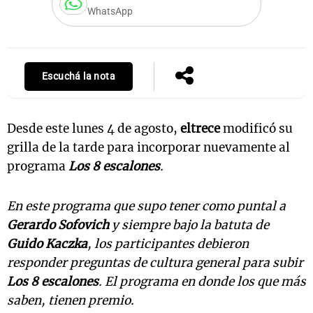
WhatsApp
Notas
s
Notas
Escuchá la nota
La Sole en
ial
Mundial 2026
Cadena 3
Desde este lunes 4 de agosto,
eltrece
modificó su
grilla de la tarde para incorporar nuevamente al
programa
Los 8 escalones
.
En este programa que supo tener como puntal a
Gerardo Sofovich
y siempre bajo la batuta de
Guido Kaczka
, los participantes debieron
responder preguntas de cultura general para subir
Los 8 escalones
. El programa en donde los que más
saben, tienen premio.