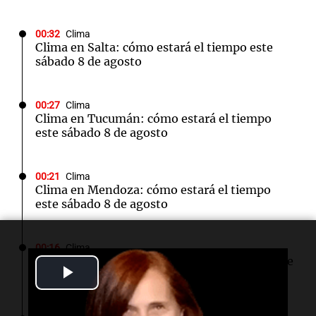
00:32
Clima
Clima en Salta: cómo estará el tiempo este
sábado 8 de agosto
00:27
Clima
Clima en Tucumán: cómo estará el tiempo
este sábado 8 de agosto
00:21
Clima
Clima en Mendoza: cómo estará el tiempo
este sábado 8 de agosto
00:16
Clima
Clima en Santa Fe: cómo estará el tiempo este
Play
sábado 8 de agosto
Video