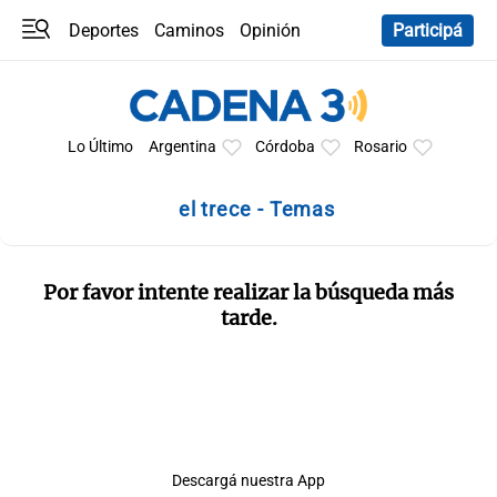
Deportes
Caminos
Opinión
Participá
Programas
Últimas coberturas
Últimas 24 h
En YouTube
Clima
Horóscopo
Lo Último
Argentina
Córdoba
Rosario
el trece - Temas
Por favor intente realizar la búsqueda más
tarde.
Descargá nuestra App