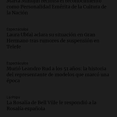
Marta Minujín recibirá el reconocimiento
brigada aérea
como Personalidad Emérita de la Cultura de
Panorama Federal
la Nación
Episodios
Audio.
La justicia reconoce al COVID
como enfermedad laboral tras la muerte
Espectáculos
Laura Ubfal aclara su situación en Gran
de un docente
Hermano tras rumores de suspensión en
Panorama Federal
Telefe
Episodios
Audio.
Aumento de tarifas de luz en San
Luis a partir de agosto por nueva
Espectáculos
regulación de la energía
Murió Leandro Rud a los 51 años: la historia
Panorama Federal
del representante de modelos que marcó una
Episodios
época
Audio.
Gabriela Irrazábal: “Un 35,5% de
la población del país fue a templos a
buscar ayuda el último año”
La Popu
La Rosalía de Bell Ville le respondió a la
La Argentina, hoy
Rosalía española
Episodios
Audio.
"Algo pasó al aterrizar": dudas