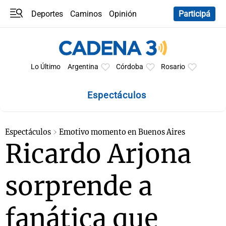
Deportes
Caminos
Opinión
Participá
Programas
Últimas coberturas
Últimas 24 h
En YouTube
Clima
Horóscopo
Lo Último
Argentina
Córdoba
Rosario
Espectáculos
Espectáculos
Emotivo momento en Buenos Aires
Ricardo Arjona
sorprende a
fanática que