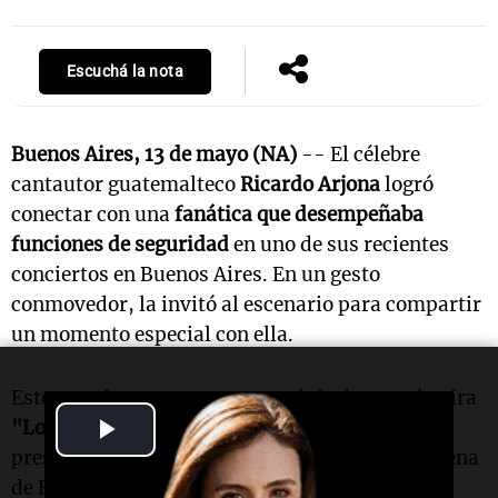
Escuchá la nota
Buenos Aires, 13 de mayo (NA)
-- El célebre
cantautor guatemalteco
Ricardo Arjona
logró
conectar con una
fanática que desempeñaba
funciones de seguridad
en uno de sus recientes
conciertos en Buenos Aires. En un gesto
conmovedor, la invitó al escenario para compartir
un momento especial con ella.
Este emotivo encuentro se produjo durante la gira
Play
"Lo que el Seco no dijo",
en la que el artista se
presenta hasta el 25 de mayo en el Movistar Arena
Video
de Buenos Aires. La joven se volvió viral en las