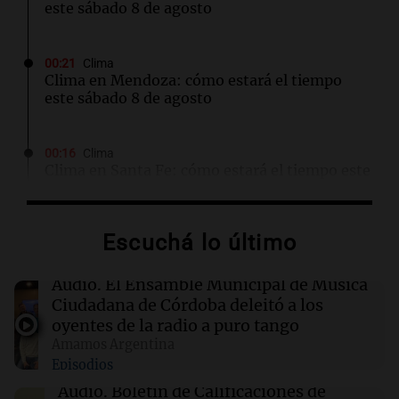
este sábado 8 de agosto
00:21
Clima
Clima en Mendoza: cómo estará el tiempo
este sábado 8 de agosto
00:16
Clima
Clima en Santa Fe: cómo estará el tiempo este
sábado 8 de agosto
Escuchá lo último
00:11
Clima
Clima en Rosario: cómo estará el tiempo este
sábado 8 de agosto
Audio.
El Ensamble Municipal de Música
Ciudadana de Córdoba deleitó a los
oyentes de la radio a puro tango
00:08
La Cadena del Gol
Amamos Argentina
Independiente Rivadavia venció de local a
Episodios
Estudiantes de Río Cuarto y escala posiciones
en su zona
Audio.
Boletín de Calificaciones de