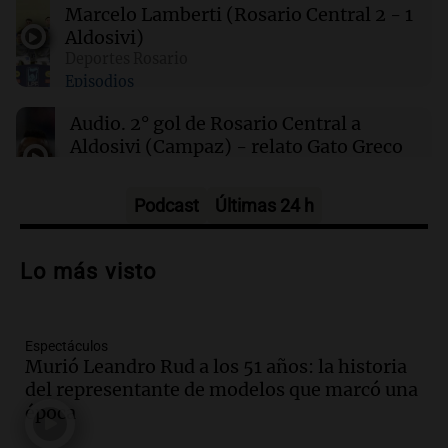
Marcelo Lamberti (Rosario Central 2 - 1
Aldosivi)
00:05
Clima
Deportes Rosario
Clima en CABA: cómo estará el tiempo este
Episodios
sábado 8 de agosto
Audio.
2° gol de Rosario Central a
Aldosivi (Campaz) - relato Gato Greco
Deportes Rosario
Episodios
Podcast
Últimas 24 h
Audio.
Nuevo desarrollo urbano y casa
del estudiante impulsan el crecimiento
Lo más visto
en Villa María
Panorama Federal
Episodios
Espectáculos
Audio.
La gran exposición de la rural de
Murió Leandro Rud a los 51 años: la historia
la Bulaya abrirá sus puertas mañana con
del representante de modelos que marcó una
diversas actividades y sorpresas
época
Panorama Federal
Episodios