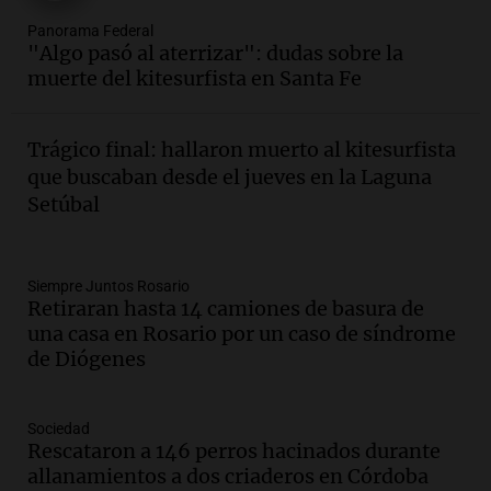
Audio.
Villa María presenta nuevos
Panorama Federal
edificios y proyecta una casa del
"Algo pasó al aterrizar": dudas sobre la
estudiante con 48 municipios
muerte del kitesurfista en Santa Fe
involucrados
Panorama Federal
Episodios
Trágico final: hallaron muerto al kitesurfista
Audio.
1° gol de Rosario Central a
que buscaban desde el jueves en la Laguna
Aldosivi (Zalazar en contra) - relato
Setúbal
Gato Greco
Deportes Rosario
Episodios
Audio.
Recomendaciones de vino
Siempre Juntos Rosario
Retiraran hasta 14 camiones de basura de
bonarda para disfrutar el fin de semana
una casa en Rosario por un caso de síndrome
en Mendoza
de Diógenes
Panorama Federal
Episodios
Audio.
Mañana inicia la gran exposición
Sociedad
en la Sociedad Rural de Bulaya con
Rescataron a 146 perros hacinados durante
actividades para toda la familia
allanamientos a dos criaderos en Córdoba