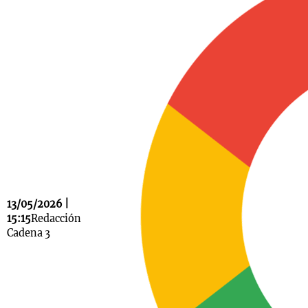
Notas
s
Notas
La Sole en
ial
Mundial 2026
Cadena 3
13/05/2026 |
15:15
Redacción
Cadena 3