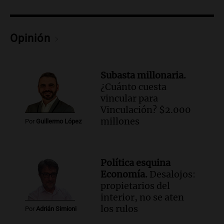
sobre la muerte del kitesurfista en
Santa Fe.
Noticias Rosario
Opinión
Episodios
Audio.
José Roccuzzo, cortes de carne y
compras de Antonella: bromas en
Subasta millonaria.
Rosario.
¿Cuánto cuesta
Ahora país
vincular para
Episodios
Vinculación? $2.000
Audio.
José Roccuzzo, cortes de carne y
millones
Por
Guillermo López
compras de Antonella: bromas en
Rosario.
Viva la Radio Rosario
Política esquina
Episodios
Economía.
Desalojos:
Audio.
Luciano Cáceres llega a Córdoba a
propietarios del
presentar “Paraíso”, una obra que
interior, no se aten
cuestiona certezas masculinas
los rulos
Por
Adrián Simioni
Amamos Argentina