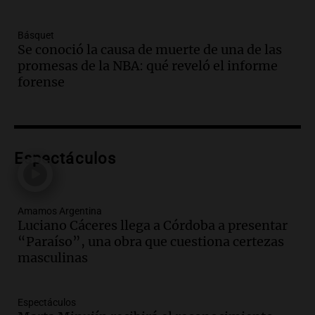
Panorama Federal
Episodios
Básquet
Audio.
Villa María presenta nuevos
Se conoció la causa de muerte de una de las
edificios y una casa del estudiante para
promesas de la NBA: qué reveló el informe
jóvenes de la región
forense
Panorama Federal
Episodios
Audio.
Preparativos finales para la gran
exposición en la sociedad rural de
Bulaya este sábado
Espectáculos
Panorama Federal
Episodios
Audio.
Denuncias por represión en el
Amamos Argentina
Congreso y evacuación por derrame de
Luciano Cáceres llega a Córdoba a presentar
oxígeno en Montecastro
“Paraíso”, una obra que cuestiona certezas
Panorama Federal
masculinas
Episodios
Audio.
Río Gallegos reporta frío extremo
Espectáculos
y llega avión para escuelas de la décima