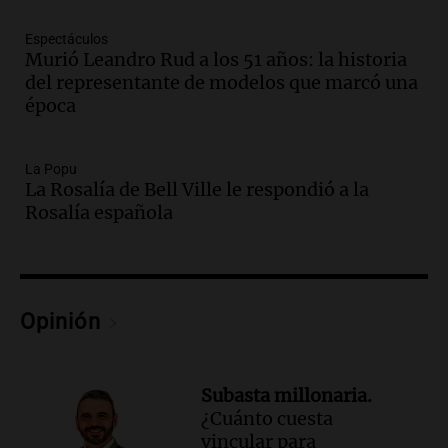
Audio.
Brutal asalto en Concepción:
Espectáculos
anciano de 88 años golpeado para
Murió Leandro Rud a los 51 años: la historia
robarle un millón de pesos
del representante de modelos que marcó una
Panorama Federal
época
Episodios
Audio.
Rechazaron el pedido de Facundo
Moyano para levantar la perimetral
La Popu
La Rosalía de Bell Ville le respondió a la
sobre Candela Arizaga
Rosalía española
Panorama Federal
Episodios
Audio.
Iliana Lick, la argentina detenida
por el ICE, obtuvo la libertad bajo fianza
en Estados Unidos
Opinión
Buen día, Argentina
Episodios
Audio.
Jugueterías en transformación:
Subasta millonaria.
crece la venta online y cae el
¿Cuánto cuesta
movimiento en los locales
vincular para