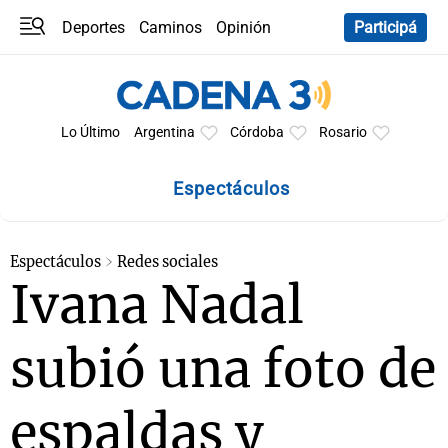
Deportes
Caminos
Opinión
Participá
Programas
Últimas coberturas
Últimas 24 h
En YouTube
Clima
Horóscopo
Lo Último
Argentina
Córdoba
Rosario
Espectáculos
Espectáculos
Redes sociales
Ivana Nadal
subió una foto de
espaldas y