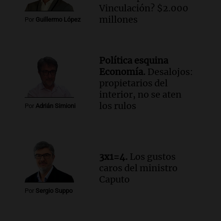
Buen día, Argentina
Vinculación? $2.000
Episodios
millones
Por
Guillermo López
Audio.
Por qué nos cuesta decir que no y
qué consecuencias tiene ceder siempre
Buen día, Argentina
Política esquina
Episodios
Economía.
Desalojos:
propietarios del
Audio.
El alfajor argentino busca a sus
interior, no se aten
nuevos campeones en una competencia
los rulos
Por
Adrián Simioni
nacional
Buen día, Argentina
Episodios
3x1=4.
Los gustos
caros del ministro
Caputo
Por
Sergio Suppo