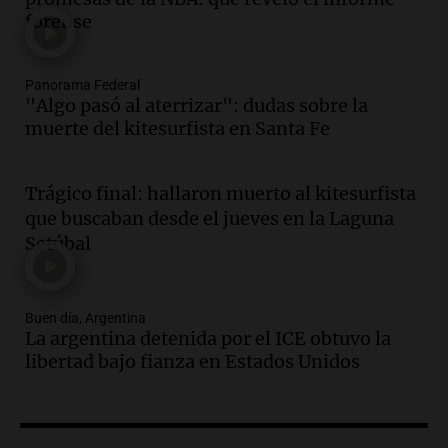
meses por vandalismo y robos
forense
Panorama Federal
Episodios
Audio.
San Miguel de Tucumán:
Panorama Federal
vandalismo destruye 433 luminarias
"Algo pasó al aterrizar": dudas sobre la
públicas en 14 meses y afecta la
muerte del kitesurfista en Santa Fe
seguridad
Panorama Federal
Episodios
Trágico final: hallaron muerto al kitesurfista
Audio.
Secuestran 28 bultos de
que buscaban desde el jueves en la Laguna
mercadería extranjera en control
Setúbal
fronterizo en Tucumán
Panorama Federal
Episodios
Buen día, Argentina
Audio.
Mujer de 92 años fallece
La argentina detenida por el ICE obtuvo la
mientras esperaba cobrar su jubilación
libertad bajo fianza en Estados Unidos
en San Luis
Panorama Federal
Episodios
Audio.
Detienen a Sergio Fárez por