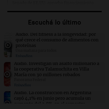
Senado de EE.UU. aprueba financiamiento
para evitar cierre del gobierno antes de
elecciones
Escuchá lo último
08:46
Sociedad
Rosario amaneció con 4,9°C y se espera una
Audio.
Del fitness a la longevidad: por
máxima de 14°C
qué crece el consumo de alimentos con
proteínas
Una mañana para todos
08:45
Mundo
Episodios
Cierra el caso de la jueza Afiuni en Venezuela y
se restituye su libertad plena
Audio.
Investigan un asalto millonario a
la cooperativa Talamuchita en Villa
María con 30 millones robados
08:34
Sociedad
Panorama Federal
Un politólogo brasileño afirmó que Hezbolá
Episodios
opera en la Triple Frontera
Audio.
La construcción en Argentina
cayó 4,1% en junio pero acumula un
aumento del 2,8% en el semestre
Panorama Federal