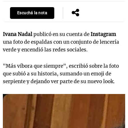
Escuchá la nota
Notas
s
Notas
Ivana Nadal
publicó en su cuenta de
Instagram
La Sole en
una foto de espaldas con un conjunto de lencería
ial
Mundial 2026
Cadena 3
verde y encendió las redes sociales.
"Más víbora que siempre", escribió sobre la foto
que subió a su historia, sumando un emoji de
serpiente y dejando ver parte de su nuevo look.