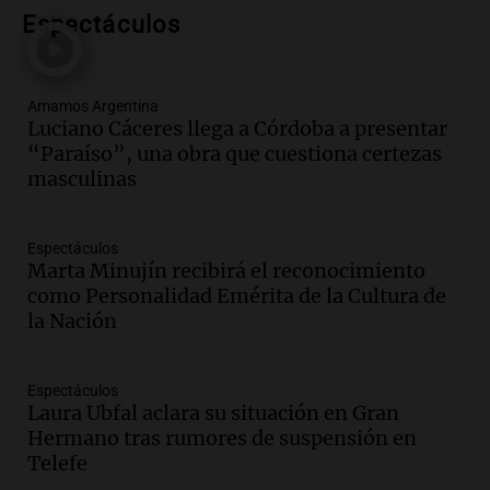
abuso sexual: juicio programado para
Espectáculos
diciembre de 2025
Panorama Federal
Episodios
Amamos Argentina
Audio.
Familiares de Lautaro Britos
Luciano Cáceres llega a Córdoba a presentar
convocan marcha por justicia tras su
“Paraíso”, una obra que cuestiona certezas
trágica muerte en Villa Mercedes
masculinas
Panorama Federal
Episodios
Espectáculos
Audio.
Reparaciones en acueducto
Marta Minujín recibirá el reconocimiento
Novalí finalizan y se normaliza el
como Personalidad Emérita de la Cultura de
suministro de agua en San Luis
la Nación
Panorama Federal
Episodios
Audio.
Docentes de Jujuy enfrentan
Espectáculos
Laura Ubfal aclara su situación en Gran
descuentos de salarios de hasta 700.000
Hermano tras rumores de suspensión en
pesos, denuncia sindicato
Telefe
Panorama Federal
Episodios