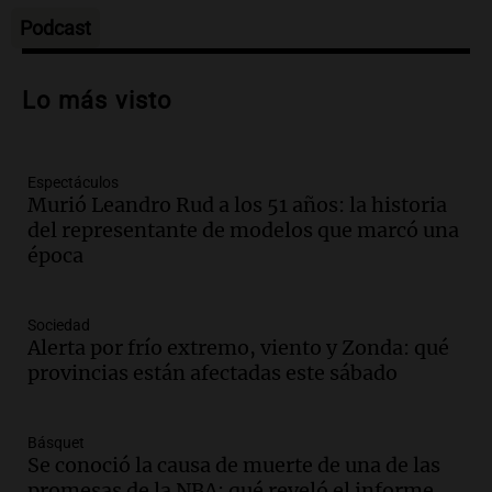
Episodios
Podcast
Audio.
La inflación en Buenos Aires se
acelera con un 2,9% en julio, según
Lo más visto
datos preliminares
Panorama Federal
Episodios
Espectáculos
Audio.
La justicia niega pedido de
Murió Leandro Rud a los 51 años: la historia
Facundo Moyano para levantar
del representante de modelos que marcó una
perimetral sobre Candela Arizaga
época
Panorama Federal
Episodios
Audio.
La inflación en Buenos Aires se
Sociedad
acelera al 2,9% en julio y anticipa datos
Alerta por frío extremo, viento y Zonda: qué
oficiales
provincias están afectadas este sábado
Panorama Federal
Episodios
Básquet
Audio.
San Miguel de Tucumán: 433
Se conoció la causa de muerte de una de las
luminarias públicas destruidas en 14
promesas de la NBA: qué reveló el informe