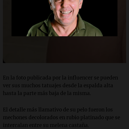
En la foto publicada por la influencer se pueden
ver sus muchos tatuajes desde la espalda alta
hasta la parte más baja de la misma.
El detalle más llamativo de su pelo fueron los
mechones decolorados en rubio platinado que se
intercalan entre su melena castaña.