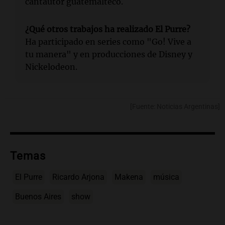
cantautor guatemalteco.
¿Qué otros trabajos ha realizado El Purre?
Ha participado en series como "Go! Vive a
tu manera" y en producciones de Disney y
Nickelodeon.
[Fuente: Noticias Argentinas]
Temas
El Purre
Ricardo Arjona
Makena
música
Buenos Aires
show