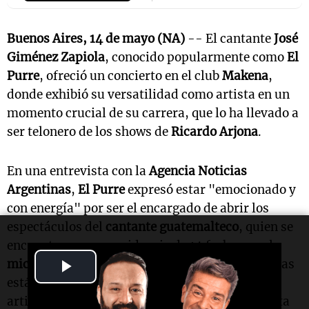
Buenos Aires, 14 de mayo (NA)
-- El cantante
José
Giménez Zapiola
, conocido popularmente como
El
Purre
, ofreció un concierto en el club
Makena
,
donde exhibió su versatilidad como artista en un
momento crucial de su carrera, que lo ha llevado a
ser telonero de los shows de
Ricardo Arjona
.
En una entrevista con la
Agencia Noticias
Argentinas
,
El Purre
expresó estar "emocionado y
con energía" por ser el encargado de abrir los
espectáculos del
cantante guatemalteco
, quien se
encuentra en una residencia de 14 fechas en el
Play
microestadio Movistar Arena
, donde las entradas
están agotadas hasta el próximo 25 de mayo. El
Video
artista manifestó su felicidad y gratitud por esta