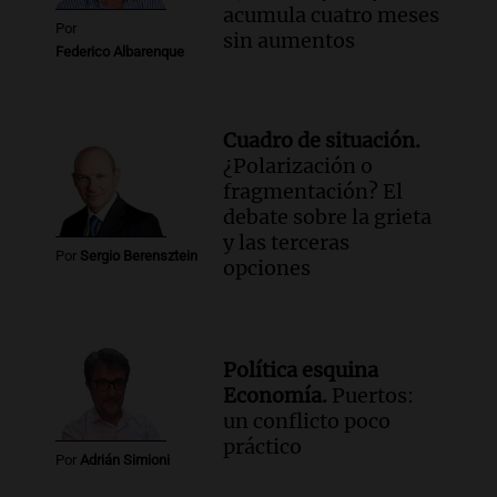
acumula cuatro meses
Panorama Federal
Por
sin aumentos
Episodios
Federico Albarenque
Cuadro de situación.
¿Polarización o
fragmentación? El
debate sobre la grieta
y las terceras
Por
Sergio Berensztein
opciones
Política esquina
Economía.
Puertos:
un conflicto poco
práctico
Por
Adrián Simioni