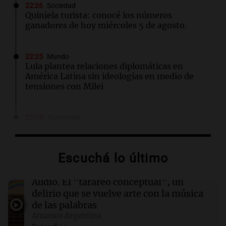
22:26
Sociedad
Quiniela turista: conocé los números
ganadores de hoy miércoles 5 de agosto.
22:25
Mundo
Lula plantea relaciones diplomáticas en
América Latina sin ideologías en medio de
tensiones con Milei
22:04
Tecnología
Nikita Bier renuncia como jefe de producto de
X tras un año en el cargo
Escuchá lo último
22:03
Tecnología
Descuentos de hasta $400 en entradas para
Audio.
El "tarareo conceptual", un
TechCrunch Disrupt 2026 hasta el viernes
delirio que se vuelve arte con la música
de las palabras
Amamos Argentina
22:00
Viva la Radio Rosario