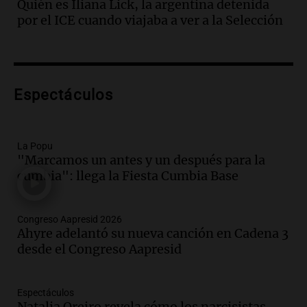
Quién es Iliana Lick, la argentina detenida
un pozo de 17 metros en Nueva Córdoba
por el ICE cuando viajaba a ver a la Selección
Panorama Federal
Episodios
Audio.
Lanzamiento del Tigo 7 CSH: el
nuevo híbrido enchufable de Chery llega
Espectáculos
al mercado argentino
Panorama Federal
Episodios
La Popu
Audio.
Perito Moreno recibe la Copa
"Marcamos un antes y un después para la
Mundial de Natación de Invierno con
cumbia": llega la Fiesta Cumbia Base
récords y atletas de 20 países
Amamos Argentina
Episodios
Congreso Aapresid 2026
Audio.
Conductor imputado por
Ahyre adelantó su nueva canción en Cadena 3
accidente fatal en San Luis dejó tres
desde el Congreso Aapresid
jóvenes muertos y un herido grave
Panorama Federal
Episodios
Espectáculos
Natalia Oreiro revela cómo los narcisistas