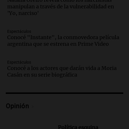
Audio.
Historiador de la UBA celebró la
manipulan a través de la vulnerabilidad en
marcha atrás en la Ley de Tierras:
'Yo, narciso'
“Frenamos un saqueo de recursos”
Amamos Argentina
Episodios
Espectáculos
Audio.
Ahyre estuvo en el Estudio
Conocé "Instante", la conmovedora película
Federal Sancor Seguros y adelantó su
argentina que se estrena en Prime Video
nuevo tema a Cadena 3 Rosario.
Viva la Radio Rosario
Espectáculos
Episodios
Conocé a los actores que darán vida a Moria
Audio.
Cierre del Paso Internacional
Casán en su serie biográfica
Cristo Redentor por acumulación de
nieve se extiende a 22 días
Panorama Federal
Episodios
Opinión
Audio.
Estudiantes de Italia realizan
prácticas docentes en Córdoba para
enriquecer su formación educativa
Panorama Federal
Política esquina