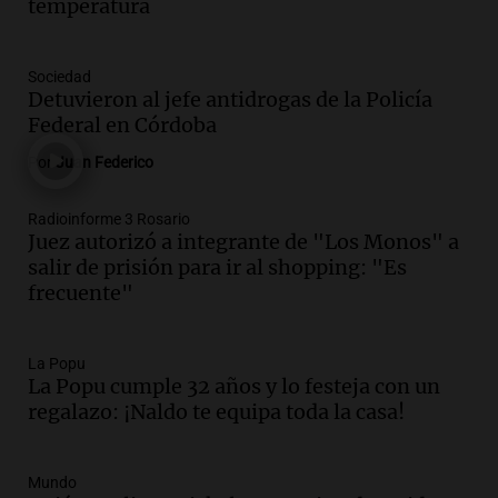
temperatura
Panorama Federal
Episodios
Audio.
Mendoza celebra la apertura del
Sociedad
centro de esquí Penitentes Park tras
Detuvieron al jefe antidrogas de la Policía
siete años de cierre por falta de nieve
Federal en Córdoba
Panorama Federal
Por
Juan Federico
Episodios
Audio.
Madres en Rosario piden por la
Radioinforme 3 Rosario
Juez autorizó a integrante de "Los Monos" a
ley Joaquín.
salir de prisión para ir al shopping: "Es
Viva la Radio Rosario
frecuente"
Episodios
Audio.
Juan Pedro Colombo, rematador
de hacienda: “Las tecnologías no
La Popu
La Popu cumple 32 años y lo festeja con un
reemplazan el contacto con la gente”
regalazo: ¡Naldo te equipa toda la casa!
La Argentina, hoy
Episodios
Audio.
Un trabajador herido tras caer a
Mundo