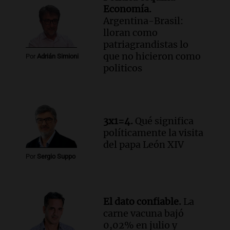
Episodios
Economía.
Argentina-Brasil:
Audio.
La Universidad de Milán y su
lloran como
colaboración con la municipalidad para
patriagrandistas lo
la educación y parques
que no hicieron como
Panorama Federal
Por
Adrián Simioni
politicos
Episodios
Audio.
El papamóvil de Juan Pablo II
revive con la visita de León XIV y una
historia nacida en Córdoba
Viva la Radio
3x1=4.
Qué significa
Episodios
políticamente la visita
Audio.
Monseñor Fenoy celebra la visita
del papa León XIV
de León XIV a Argentina y reflexiona
Por
Sergio Suppo
sobre su impacto espiritual
Panorama Federal
Episodios
El dato confiable.
La
Audio.
El ministro de Economía de Santa
carne vacuna bajó
Fe relativiza el impacto del fallo sobre
0,02% en julio y
jubilaciones en la provincia