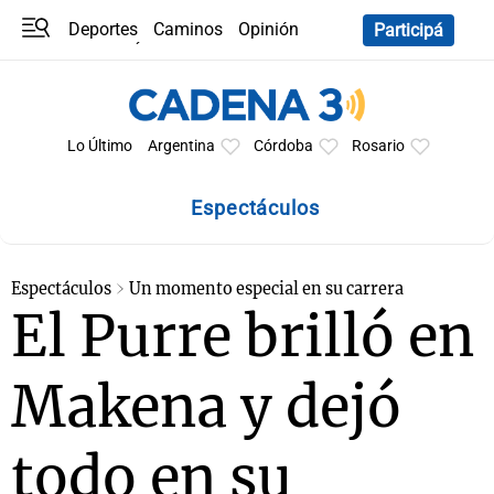
Deportes
Caminos
Opinión
Participá
Programas
Últimas coberturas
Últimas 24 h
En YouTube
Clima
Horóscopo
Lo Último
Argentina
Córdoba
Rosario
Espectáculos
Espectáculos
Un momento especial en su carrera
El Purre brilló en
Makena y dejó
todo en su