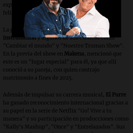
experiencia, afirmando estar "muy, pero muy
feliz".
La prueba de sonido se llevó a cabo con
música
instrumental
y algunos de sus clásicos como
"Cambiar el mundo" y "Nuestro Truman Show".
En la previa del show en
Makena
, mencionó que
este es un "lugar especial" para él, ya que allí
conoció a su pareja, con quien contrajo
matrimonio a fines de 2025.
Además de impulsar su carrera musical,
El Purre
ha ganado reconocimiento internacional gracias a
su papel en la serie de Netflix "Go! Vive a tu
manera" y su participación en producciones como
"Kally's Mashup", "Once" y "Entrelazados". Sus