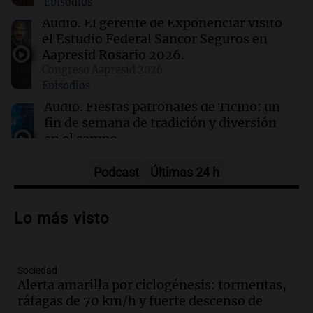
Episodios
Madres pidieron por la Ley Joaquín en
Rosario: "Nos arrancaron lo más sagrado"
Audio.
El gerente de Exponenciar visitó
el Estudio Federal Sancor Seguros en
Aapresid Rosario 2026.
21:54
Mundo
Congreso Aapresid 2026
Líderes indígenas guatemaltecos liberados
Episodios
tras 15 meses de prisión sin juicio
Audio.
Fiestas patronales de Ticino: un
fin de semana de tradición y diversión
en el campo
Panorama Federal
Episodios
Podcast
Últimas 24 h
Audio.
Preparativos para la feria en La
Bulalle, Córdoba: actividades y horarios
Lo más visto
de apertura
Panorama Federal
Episodios
Sociedad
Audio.
Río Gallegos enfrenta secuelas de
Alerta amarilla por ciclogénesis: tormentas,
lluvias, senadores manifiestan
ráfagas de 70 km/h y fuerte descenso de
oposición a ley de tierras