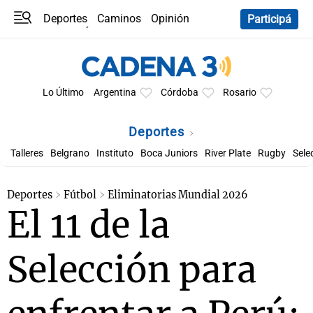
Deportes
Caminos
Opinión
Participá
Programas
Últimas coberturas
Últimas 24 h
En YouTube
Clima
Horóscopo
Lo Último
Argentina
Córdoba
Rosario
Deportes
Talleres
Belgrano
Instituto
Boca Juniors
River Plate
Rugby
Sele
Deportes
Fútbol
Eliminatorias Mundial 2026
El 11 de la
Selección para