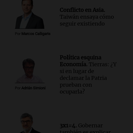
Conflicto en Asia.
Taiwán ensaya cómo
seguir existiendo
Por
Marcos Calligaris
Política esquina
Economía.
Tierras: ¿Y
si en lugar de
declamar la Patria
prueban con
Por
Adrián Simioni
ocuparla?
3x1=4.
Gobernar
también es explicar