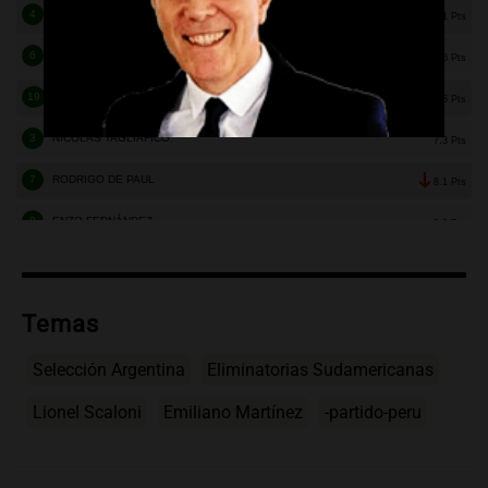
Temas
Selección Argentina
Eliminatorias Sudamericanas
Lionel Scaloni
Emiliano Martínez
-partido-peru