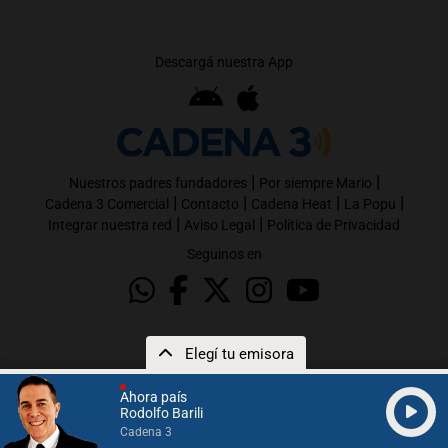
Descargá nuestra App
|
|
Nuestros padres fundadores
Por siempre Mario
|
|
|
|
Cadena 3 Comercial
Contacto
Cadena Heat
La Popu
|
|
Integrar nuestra red
Aviso Legal
Política de Privacidad
Seguinos en
Elegí tu emisora
Ahora país
Rodolfo Barili
Cadena 3