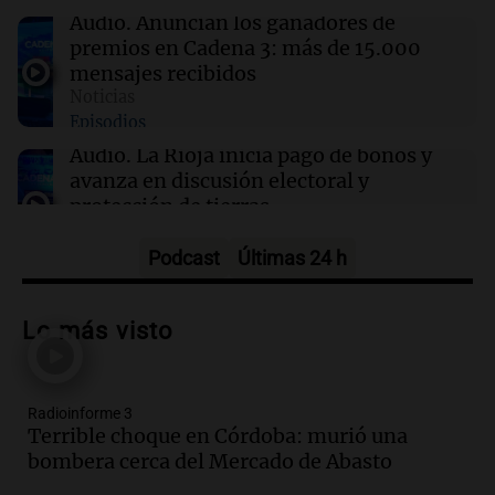
agosto.
Audio.
Anuncian los ganadores de
premios en Cadena 3: más de 15.000
mensajes recibidos
12:11
Clima
Noticias
Clima en Rosario: cómo seguirá el tiempo este
Episodios
viernes 7 de agosto
Audio.
La Rioja inicia pago de bonos y
avanza en discusión electoral y
protección de tierras
Panorama Federal
Episodios
Podcast
Últimas 24 h
Audio.
Los Tekis presentaron
"Cordillera y Mar" y llenaron de
Lo más visto
carnaval el estudio de Cadena 3
Juntos
Episodios
Radioinforme 3
Audio.
La Expo La Bulaye 2026
Terrible choque en Córdoba: murió una
comienza con sorpresas y grandes
bombera cerca del Mercado de Abasto
premios para los visitantes
Noticias