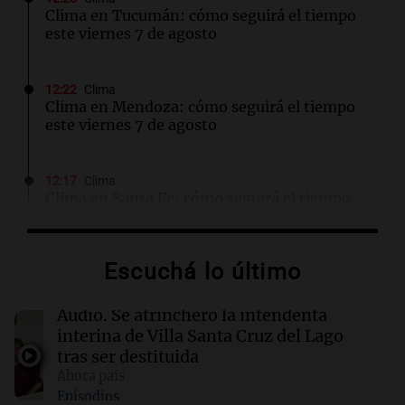
Clima en Tucumán: cómo seguirá el tiempo
este viernes 7 de agosto
12:22
Clima
Clima en Mendoza: cómo seguirá el tiempo
este viernes 7 de agosto
12:17
Clima
Clima en Santa Fe: cómo seguirá el tiempo
este viernes 7 de agosto
Escuchá lo último
12:13
Juntos
Destituyeron a la intendenta interina de Villa
Santa Cruz del Lago y se atrincheró
Audio.
Se atrincheró la intendenta
interina de Villa Santa Cruz del Lago
tras ser destituida
12:13
Sociedad
Ahora país
Quiniela la primera de la mañana: conocé los
Episodios
números ganadores de hoy viernes 7 de