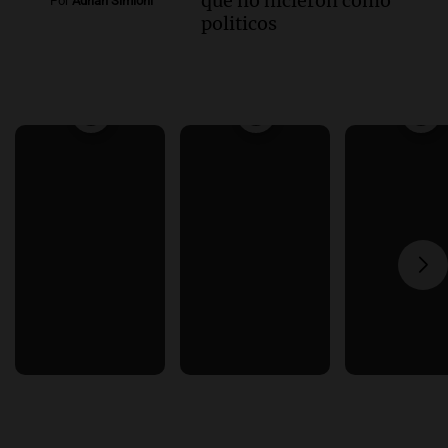
que no hicieron como
Por
Adrián Simioni
politicos