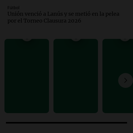
Audio.
Suspenden clases en Bariloche y
Fútbol
Unión venció a Lanús y se metió en la pelea
alrededores por nevadas y malas
por el Torneo Clausura 2026
condiciones de circulación
Panorama Federal
Episodios
Audio.
Uspallata enfrenta un temporal
de nieve que deja varados a 1500
camiones por más de 24 días
Noticias
Episodios
Audio.
Exigen justicia por Débora:
"Lamentablemente nadie va a
devolvérnosla"
Siempre Juntos Rosario
Episodios
Audio.
Se divorciaron y la Justicia
ordenó que ella le pague una renta por
vivir en la casa familiar