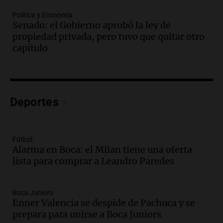
Córdoba
Política y Economía
Panorama Federal
Senado: el Gobierno aprobó la ley de
Episodios
propiedad privada, pero tuvo que quitar otro
Audio.
"Tiene que haber una
capítulo
reglamentación": el reclamo del Kennel
Club por los criaderos de perros
Noticias Rosario
Episodios
Audio.
Trump acusa a México de
Deportes
perjudicar la economía estadounidense
y defiende sus aranceles
Panorama Federal
Fútbol
Episodios
Alarma en Boca: el Milan tiene una oferta
lista para comprar a Leandro Paredes
Audio.
México y Perú reanudan
relaciones diplomáticas tras nueve
meses de ruptura por asilo político
Boca Juniors
Panorama Federal
Enner Valencia se despide de Pachuca y se
Episodios
prepara para unirse a Boca Juniors
Audio.
Kicillof critica represión en