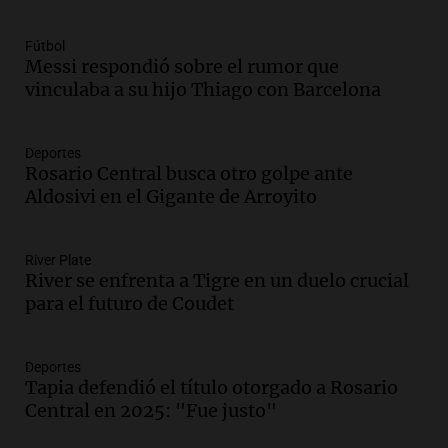
marcha y otras noticias nacionales de
este miércoles
Fútbol
Noticias
Messi respondió sobre el rumor que
Episodios
vinculaba a su hijo Thiago con Barcelona
Audio.
Donald Trump acusa a México de
perjudicar a Estados Unidos en medio de
Deportes
tensiones y críticas
Rosario Central busca otro golpe ante
Panorama Federal
Aldosivi en el Gigante de Arroyito
Episodios
Audio.
Oncativo presenta su 52ª Fiesta
Nacional del Salame con la novedad de la
River Plate
River se enfrenta a Tigre en un duelo crucial
variedad “ultra premium”
para el futuro de Coudet
Juntos
Episodios
Audio.
El reclamo del sector industrial
Deportes
tras las críticas de Caputo: "Somos seres
Tapia defendió el título otorgado a Rosario
humanos que trabajamos"
Central en 2025: "Fue justo"
Noticias Rosario
Episodios