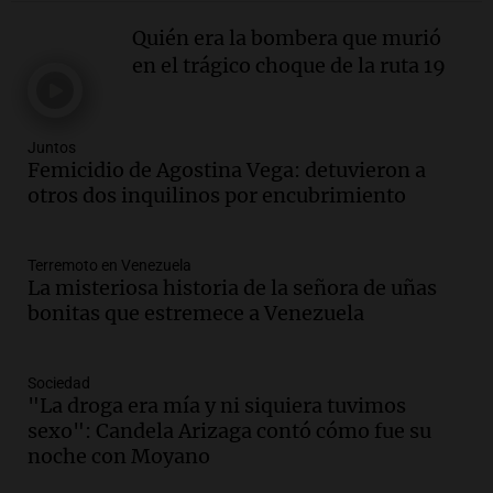
Episodios
Quién era la bombera que murió
Audio.
Córdoba: destituyeron a la
en el trágico choque de la ruta 19
intendenta interina de Villa Santa Cruz
del Lago y se atrincheró
Juntos
Juntos
Episodios
Femicidio de Agostina Vega: detuvieron a
Audio.
Clases de tango y milonga en la
otros dos inquilinos por encubrimiento
Confitería El Oriental: una propuesta
cultural imperdible
Noticias
Terremoto en Venezuela
La misteriosa historia de la señora de uñas
Episodios
bonitas que estremece a Venezuela
Audio.
Más de la mitad de la población
reza en la intimidad, según un informe
de la UBA
Sociedad
El dato confiable
"La droga era mía y ni siquiera tuvimos
Episodios
sexo": Candela Arizaga contó cómo fue su
Audio.
Cientos de fieles celebran a San
noche con Moyano
Cayetano pidiendo trabajo y salud en