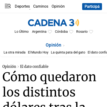
Deportes
Caminos
Opinión
Participá
Programas
Últimas coberturas
Últimas 24 h
En YouTube
Clima
Horóscopo
Lo Último
Argentina
Córdoba
Rosario
Opinión
La otra mirada
El Mundo Hoy
La quinta pata del gato
El dato confi
Opinión
El dato confiable
Cómo quedaron
los distintos