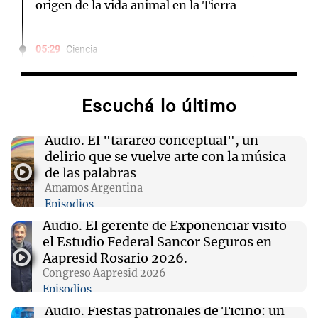
origen de la vida animal en la Tierra
05:29
Ciencia
Un AI desbarata una conjetura matemática de
87 años con una fórmula sorprendentemente
simple
Escuchá lo último
04:00
Deportes
Audio.
El "tarareo conceptual", un
Boca Juniors y Vélez se enfrentan en la Copa
delirio que se vuelve arte con la música
Argentina: fecha y detalles del partido
de las palabras
Amamos Argentina
Episodios
03:24
Mundo
Allanamiento policial en Starbucks de Corea
Audio.
El gerente de Exponenciar visitó
del Sur por campaña que rememoró masacre
el Estudio Federal Sancor Seguros en
de Gwangju
Aapresid Rosario 2026.
Congreso Aapresid 2026
Episodios
03:00
Deportes
Racing se mide ante Belgrano en la Copa
Audio.
Fiestas patronales de Ticino: un