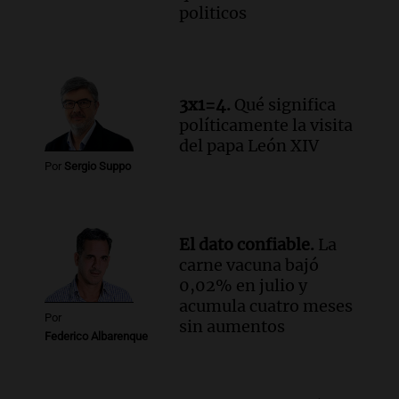
politicos
revive con la visita de León XIV y una
historia nacida en Córdoba
Viva la Radio
Episodios
Audio.
Monseñor Fenoy celebra la visita
3x1=4.
Qué significa
de León XIV a Argentina y reflexiona
políticamente la visita
sobre su impacto espiritual
del papa León XIV
Panorama Federal
Por
Sergio Suppo
Episodios
Audio.
El ministro de Economía de Santa
Fe relativiza el impacto del fallo sobre
El dato confiable.
La
jubilaciones en la provincia
carne vacuna bajó
Panorama Federal
0,02% en julio y
Episodios
acumula cuatro meses
Por
sin aumentos
Federico Albarenque