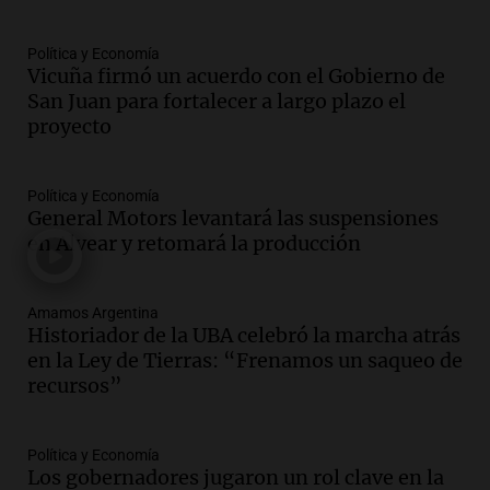
Panorama Federal
Episodios
Política y Economía
Audio.
Perito Moreno recibe la Copa
Vicuña firmó un acuerdo con el Gobierno de
Mundial de Natación de Invierno con
San Juan para fortalecer a largo plazo el
récords y atletas de 20 países
proyecto
Amamos Argentina
Episodios
Audio.
Conductor imputado por
Política y Economía
accidente fatal en San Luis dejó tres
General Motors levantará las suspensiones
jóvenes muertos y un herido grave
en Alvear y retomará la producción
Panorama Federal
Episodios
Amamos Argentina
Audio.
Historiador de la UBA celebró la
Historiador de la UBA celebró la marcha atrás
marcha atrás en la Ley de Tierras:
en la Ley de Tierras: “Frenamos un saqueo de
“Frenamos un saqueo de recursos”
recursos”
Amamos Argentina
Episodios
Audio.
Ahyre estuvo en el Estudio
Política y Economía
Federal Sancor Seguros y adelantó su
Los gobernadores jugaron un rol clave en la