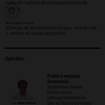
nuevo tema a Cadena 3 Rosario.
caída de capítulo de extranjerización de
tierras
Viva la Radio Rosario
Episodios
Audio.
Cierre del Paso Internacional
BCR Agtech Forum
Cristo Redentor por acumulación de
El boom de los drones en el agro: ya hay casi
nieve se extiende a 22 días
4.000 en el campo argentino
Panorama Federal
Episodios
Audio.
Estudiantes de Italia realizan
prácticas docentes en Córdoba para
Opinión
enriquecer su formación educativa
Panorama Federal
Episodios
Política esquina
Audio.
La Universidad de Milán y su
Economía.
colaboración con la municipalidad para
Argentina-Brasil:
la educación y parques
lloran como
Panorama Federal
patriagrandistas lo
Episodios
que no hicieron como
Por
Adrián Simioni
Audio.
El papamóvil de Juan Pablo II