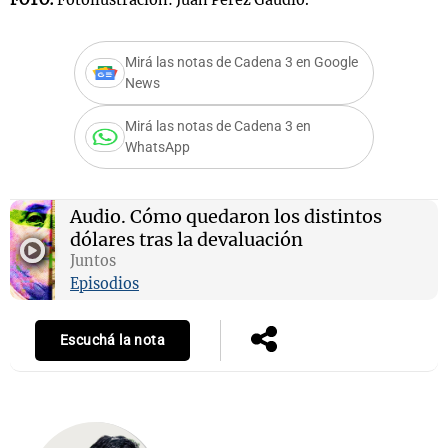
FOTO:
Fotoilustración: Juan Pérez Gaudio.
Mirá las notas de Cadena 3 en Google
News
Notas
s
Notas
Mirá las notas de Cadena 3 en
La Sole en
WhatsApp
ial
Mundial 2026
Cadena 3
Audio.
Cómo quedaron los distintos
dólares tras la devaluación
Juntos
Episodios
Escuchá la nota