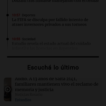
Dolzani tras filmarse manejando con el celular
10:57
Deportes
La FIFA se disculpa por fallido intento de
atraer inversores privados a sus torneos
10:55
Sociedad
Estudio revela el estado actual del cuidado
infantil y las licencias en Argentina
10:52
Siempre Juntos Rosario
Escuchá lo último
A 13 años de Salta 2141, familiares mantienen
vivo el reclamo de memoria y justicia
Audio.
A 13 años de Salta 2141,
familiares mantienen vivo el reclamo de
10:47
Sociedad
memoria y justicia
Quién era la mujer quemada por su esposo que
Noticias Rosario
quiso encubrir el ataque con la explosión de
Episodios
un celular
Audio.
Los trabajadores de la Unión