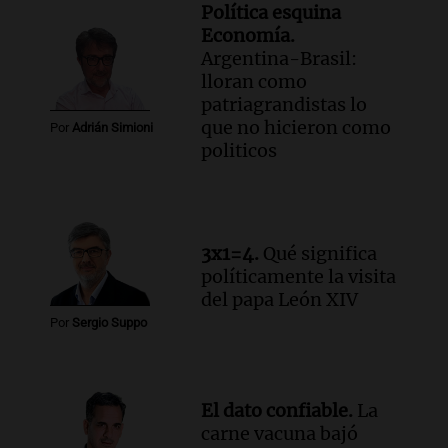
Política esquina
Audio.
Policía de Bariloche condenada a
Economía.
seis meses de prisión por presentar
Argentina-Brasil:
certificados médicos falsos
lloran como
Panorama Federal
patriagrandistas lo
Episodios
que no hicieron como
Por
Adrián Simioni
Audio.
Rafaela propone aumento del
politicos
40% en la Unidad de Cuenta Municipal
para afrontar costos
Panorama Federal
Episodios
Audio.
Asamblea abierta en Rafaela
3x1=4.
Qué significa
contra proyecto de inviolabilidad de la
políticamente la visita
propiedad privada
del papa León XIV
Panorama Federal
Por
Sergio Suppo
Episodios
Audio.
Ataque a balazos en Rafaela:
disparos contra una vivienda y vehículos
El dato confiable.
La
en los barrios Nogales
carne vacuna bajó
Panorama Federal