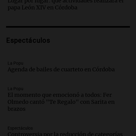
Lugar por lugar: qué actividades realizará el
Panorama Federal
papa León XIV en Córdoba
Episodios
Audio.
Incremento del precio de la
carne frente a la pasta artesanal en
Córdoba
Espectáculos
Noticias
Episodios
Audio.
Movilización frente al Congreso
La Popu
por tierras se mantiene pese a
Agenda de bailes de cuarteto en Córdoba
temporales y cambios legislativos
Panorama Federal
Episodios
La Popu
Audio.
Monseñor Raúl Pizarro Travers es
El momento que emocionó a todos: Fer
el actual secretario general de la
Olmedo cantó "Te Regalo" con Sarita en
Conferencia Episcopal Argentina.
brazos
Noticias Rosario
Episodios
Espectáculos
Audio.
Más de 20.000 usuarios sin
Controversia por la reducción de categorías