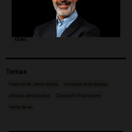
comparación con el año anterior.
¿Qué artistas se presentarán en la noche
más solicitada?
Se presentarán
El Chaqueño
Palavecino
,
Loco Amato
y
Las Voces de
Orán
.
Temas
Festival de Jesús María
entradas anticipadas
artistas destacados
Chaqueño Palavecino
venta de en