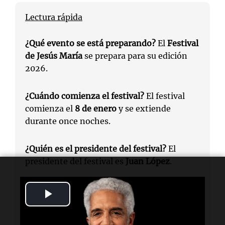
Lectura rápida
¿Qué evento se está preparando?
El
Festival
de Jesús María
se prepara para su edición
2026.
¿Cuándo comienza el festival?
El festival
comienza el
8 de enero
y se extiende
durante once noches.
¿Quién es el presidente del festival?
El
presidente del festival es
Juan López
.
¿Cuál es el aumento en la venta anticipada
Play
de entradas?
Hay un aumento del
125%
en
Video
la venta anticipada de entradas en