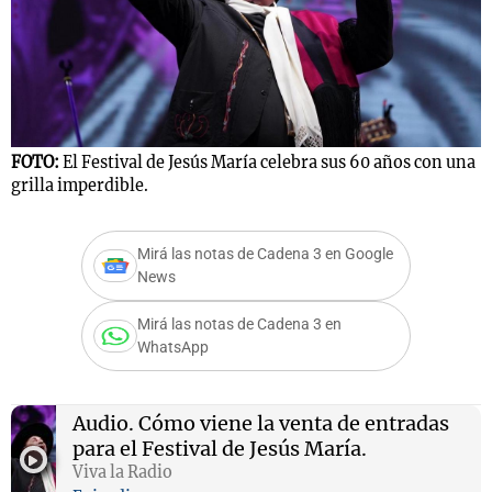
Notas
s
Notas
La Sole en
FOTO:
El Festival de Jesús María celebra sus 60 años con una
ial
Mundial 2026
Cadena 3
grilla imperdible.
Mirá las notas de Cadena 3 en Google
News
Mirá las notas de Cadena 3 en
WhatsApp
Audio.
Cómo viene la venta de entradas
para el Festival de Jesús María.
Viva la Radio