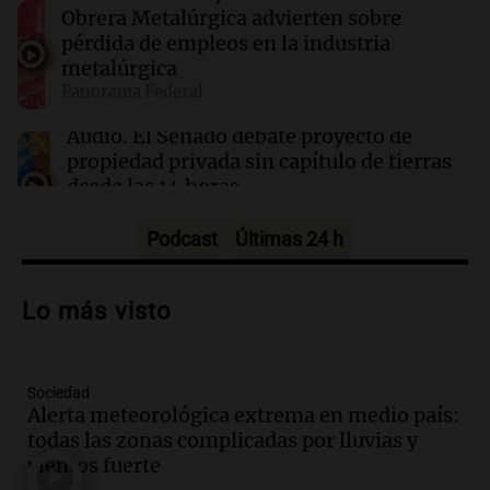
Obrera Metalúrgica advierten sobre
pérdida de empleos en la industria
10:46
Deportes
River Plate confirma la llegada de Thiago
metalúrgica
Almada y la salida de Santiago Lencina al
Panorama Federal
Burgos
Episodios
Audio.
El Senado debate proyecto de
propiedad privada sin capítulo de tierras
desde las 14 horas
Panorama Federal
Episodios
Podcast
Últimas 24 h
Audio.
Giro en la causa de la mujer a la
que le “explotó el celular”: acusan al
Lo más visto
marido de matarla
Juntos
Episodios
Sociedad
Audio.
Continúan las declaraciones en el
Alerta meteorológica extrema en medio país:
juicio a Óscar González por el accidente
todas las zonas complicadas por lluvias y
en las altas cumbres
vientos fuerte
Panorama Federal