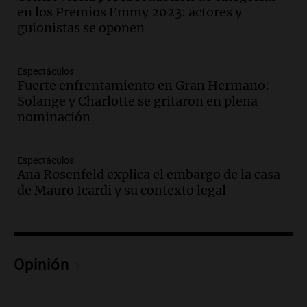
suministro eléctrico en la zona AMBA
en los Premios Emmy 2023: actores y
por intensas lluvias
guionistas se oponen
Panorama Federal
Episodios
Audio.
Más de 20.000 usuarios sin luz
Espectáculos
en el AMBA por intensas lluvias y
Fuerte enfrentamiento en Gran Hermano:
ráfagas de viento
Solange y Charlotte se gritaron en plena
nominación
Panorama Federal
Episodios
Audio.
Jesús María implementa estrictas
Espectáculos
sanciones para erradicar escapes libres y
Ana Rosenfeld explica el embargo de la casa
mejorar la seguridad vial
de Mauro Icardi y su contexto legal
Panorama Federal
Episodios
Audio.
Raúl Bondartusen destaca la
urgencia de resolver la crisis educativa
Opinión
en Tierra del Fuego
Panorama Federal
Episodios