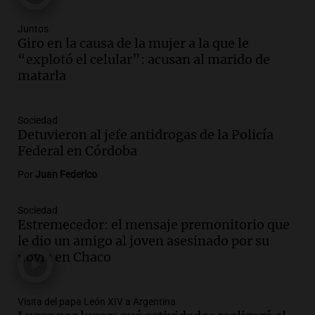
Episodios
Audio.
Córdoba enfrenta fuertes vientos
Juntos
que afectan diversas actividades locales,
Giro en la causa de la mujer a la que le
según Barrionuevo
“explotó el celular”: acusan al marido de
Noticias
matarla
Episodios
Audio.
Sanctions for Lawyer Diego
Sociedad
Javier Chacón: Detained Again After
Detuvieron al jefe antidrogas de la Policía
Attending World Cup
Federal en Córdoba
Panorama Federal
Episodios
Por
Juan Federico
Audio.
Embajada china en Argentina
repudia amenazas de EE. UU. y exige
Sociedad
Estremecedor: el mensaje premonitorio que
respeto a la soberanía nacional
le dio un amigo al joven asesinado por su
Noticias
novia en Chaco
Episodios
Audio.
Suspenden viaje a Catamarca por
alerta meteorológico de ministros
Visita del papa León XIV a Argentina
Santini y Caputo