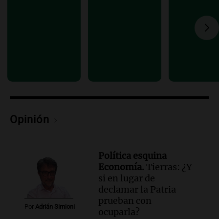
Panorama Federal
Episodios
Audio.
La amiga del Papa León XIV
recordó su paso por Perú: "Nos decía
siempre: ''Difundan el milagro''"
Viva la Radio
Episodios
Audio.
Santa Fe, segunda provincia con
más femicidios del país, según informe
de Casa del Encuentro
Opinión
Panorama Federal
Episodios
Política esquina
Economía.
Tierras: ¿Y
si en lugar de
declamar la Patria
prueban con
Por
Adrián Simioni
ocuparla?