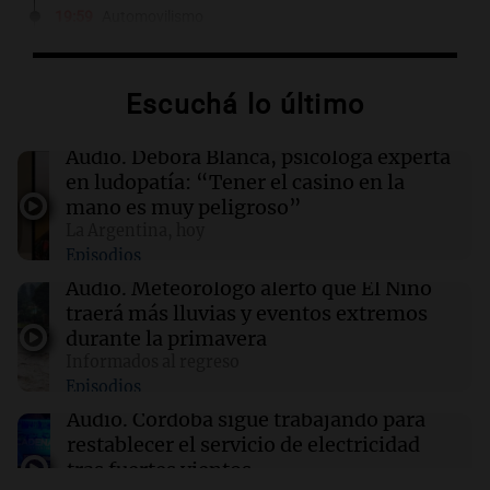
19:59
Automovilismo
Franco Colapinto denunció que fue víctima de
un robo en Italia: "Ni la matera dejaron"
Escuchá lo último
19:56
Espectáculos
Artistas argentinos se movilizan contra la Ley
Audio.
Débora Blanca, psicóloga experta
de Propiedad Privada frente al Congreso
en ludopatía: “Tener el casino en la
mano es muy peligroso”
La Argentina, hoy
19:49
Sociedad
Episodios
"La droga era mía y ni siquiera tuvimos sexo":
Candela Arizaga contó cómo fue su noche con
Audio.
Meteorólogo alertó que El Niño
Moyano
traerá más lluvias y eventos extremos
durante la primavera
Informados al regreso
19:46
Sociedad
Episodios
Incidentes frente al Congreso: diez detenidos
y dos heridos tras la marcha
Audio.
Córdoba sigue trabajando para
restablecer el servicio de electricidad
tras fuertes vientos