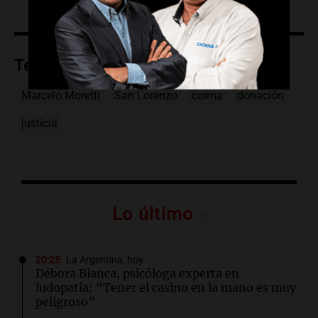
Temas
Marcelo Moretti
San Lorenzo
coima
donación
justicia
Lo último
20:25
La Argentina, hoy
Débora Blanca, psicóloga experta en
ludopatía: “Tener el casino en la mano es muy
peligroso”