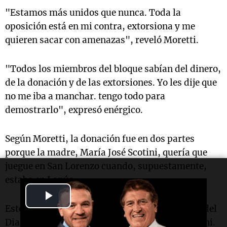
"Estamos más unidos que nunca. Toda la
oposición está en mi contra, extorsiona y me
quieren sacar con amenazas", reveló Moretti.
"Todos los miembros del bloque sabían del dinero,
de la donación y de las extorsiones. Yo les dije que
no me iba a manchar. tengo todo para
demostrarlo", expresó enérgico.
Según Moretti, la donación fue en dos partes
porque la madre, María José Scotini, quería que
juegue en San Lorenzo cuando, supuestamente,
estaba en Lanús.
Play
Este relato de Moretti fue descrito en una nota del
Video
Diario Hoy de La Plata, de quién es dueña Scotini.