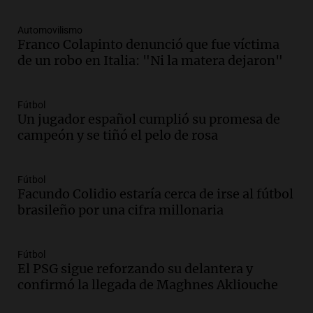
estudiantes y proyecta duplicar el
programa de movilidad sustentable
Automovilismo
Franco Colapinto denunció que fue víctima
Viva la Radio
de un robo en Italia: "Ni la matera dejaron"
Episodios
Audio.
Expertos advierten sobre posible
nevada en Mendoza este fin de semana
Fútbol
tras condiciones invernales
Un jugador español cumplió su promesa de
Panorama Federal
campeón y se tiñó el pelo de rosa
Episodios
Audio.
Padres presentes, pero
Fútbol
distraídos: ¿Qué pasa con un niño
Facundo Colidio estaría cerca de irse al fútbol
cuando el padre mira mucho el teléfono?
brasileño por una cifra millonaria
Educar entre todos
Episodios
Audio.
Presentan el innovador Parque
Fútbol
Tecnológico en Villa María con dos
El PSG sigue reforzando su delantera y
edificios icónicos
confirmó la llegada de Maghnes Akliouche
Panorama Federal