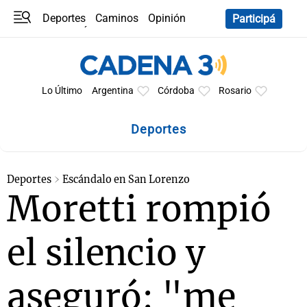
Deportes
Caminos
Opinión
Participá
Programas
Últimas coberturas
Últimas 24 h
En YouTube
Clima
Horóscopo
Lo Último
Argentina
Córdoba
Rosario
Deportes
Deportes
Escándalo en San Lorenzo
Moretti rompió
el silencio y
aseguró: "me