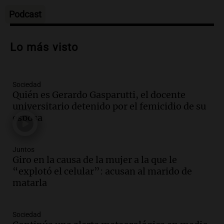
Panorama Federal
Episodios
Podcast
Audio.
Según una encuesta, el 80% de
los empresarios del país cree que la
Lo más visto
economía mejorará el próximo año
Amamos Argentina
Episodios
Sociedad
Audio.
Carolina Losada: "Faltó que el
Quién es Gerardo Gasparutti, el docente
oficialismo la explique mejor" sobre la
universitario detenido por el femicidio de su
ley de propiedad privada
esposa
Informados al regreso
Episodios
Audio.
Debate en el Senado y protesta
Juntos
en Rosario contra la ley de Propiedad
Giro en la causa de la mujer a la que le
Privada.
“explotó el celular”: acusan al marido de
Viva la Radio Rosario
matarla
Episodios
Audio.
Manifestación en Rosario contra
Sociedad
la ley de Propiedad Privada debatida en