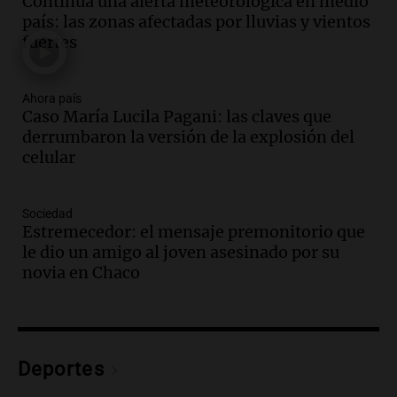
Continúa una alerta meteorológica en medio
el Senado.
país: las zonas afectadas por lluvias y vientos
Viva la Radio Rosario
fuertes
Episodios
Audio.
Luis Juez cuestionó la polémica
por la Ley de Tierras: "Construyeron un
Ahora país
Caso María Lucila Pagani: las claves que
relato mentiroso"
derrumbaron la versión de la explosión del
Informados al regreso
celular
Episodios
Audio.
La Boulaille se prepara para su
gran expo, con concurso de panificados
Sociedad
y actividades destacadas
Estremecedor: el mensaje premonitorio que
Panorama Federal
le dio un amigo al joven asesinado por su
Episodios
novia en Chaco
Audio.
Detienen en Salta a abogado que
violó libertad condicional al ir al
Mundial de Atlanta
Panorama Federal
Deportes
Episodios
Audio.
La UNC entregó más bicicletas a