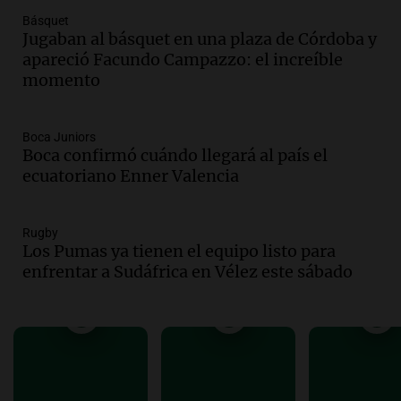
Episodios
Básquet
Audio.
Polémica en el fútbol argentino:
Jugaban al básquet en una plaza de Córdoba y
árbitros bajo la lupa tras fallos
apareció Facundo Campazzo: el increíble
controvertidos
momento
Panorama Federal
Episodios
Audio.
El kirchnerismo no logra apoyo
Boca Juniors
Boca confirmó cuándo llegará al país el
para modificar proyecto de propiedad
ecuatoriano Enner Valencia
privada en el Senado Nacional
Panorama Federal
Episodios
Rugby
Audio.
Estados Unidos advierte sobre
Los Pumas ya tienen el equipo listo para
contrato entre cooperativa argentina y
enfrentar a Sudáfrica en Vélez este sábado
Huawei en Neuquén
Panorama Federal
Episodios
Audio.
El vicegobernador de Salta resalta
la presencia de 70.000 bolivianos en la
provincia y su integración