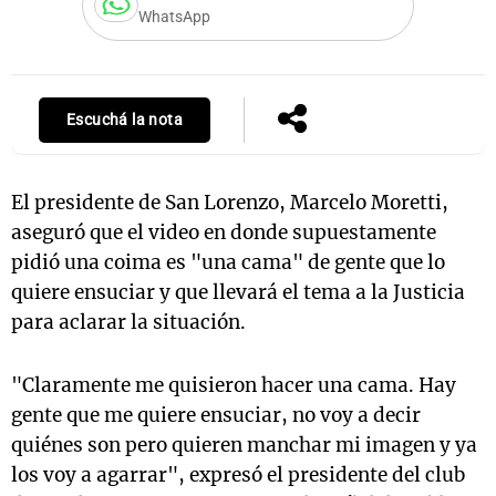
WhatsApp
Notas
s
Notas
Escuchá la nota
La Sole en
ial
Mundial 2026
Cadena 3
El presidente de San Lorenzo, Marcelo Moretti,
aseguró que el video en donde supuestamente
pidió una coima es "una cama" de gente que lo
quiere ensuciar y que llevará el tema a la Justicia
para aclarar la situación.
"Claramente me quisieron hacer una cama. Hay
gente que me quiere ensuciar, no voy a decir
quiénes son pero quieren manchar mi imagen y ya
los voy a agarrar", expresó el presidente del club