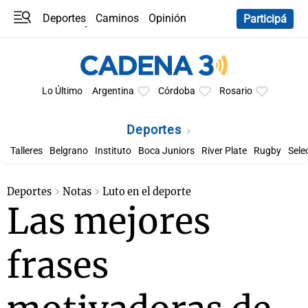
Deportes
Caminos
Opinión
Participá
Programas
Últimas coberturas
Últimas 24 h
En YouTube
Clima
Horóscopo
Lo Último
Argentina
Córdoba
Rosario
Deportes
Talleres
Belgrano
Instituto
Boca Juniors
River Plate
Rugby
Sele
Deportes
Notas
Luto en el deporte
Las mejores
frases