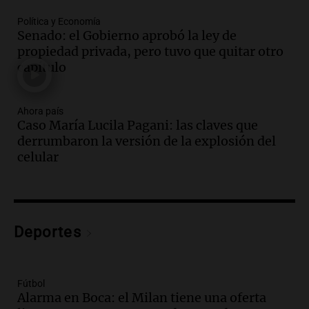
Panorama Federal
Episodios
Política y Economía
Senado: el Gobierno aprobó la ley de
Audio.
El Polo Obrero marcha en
propiedad privada, pero tuvo que quitar otro
Córdoba pidiendo trabajo genuino y
capítulo
mejoras en programas sociales
Panorama Federal
Episodios
Ahora país
Audio.
La marcha de gremios y
Caso María Lucila Pagani: las claves que
organizaciones sociales por San
derrumbaron la versión de la explosión del
Cayetano avanza hacia el Monumento
celular
Noticias Rosario
Episodios
Audio.
San Cayetano y Aumento de
Peajes: Noticias Destacadas de
Deportes
Argentina en un Resumen Actual
Noticias
Episodios
Audio.
Lewandowski contra el Gobierno:
Fútbol
Alarma en Boca: el Milan tiene una oferta
"Es un proyecto de país que apunta a una