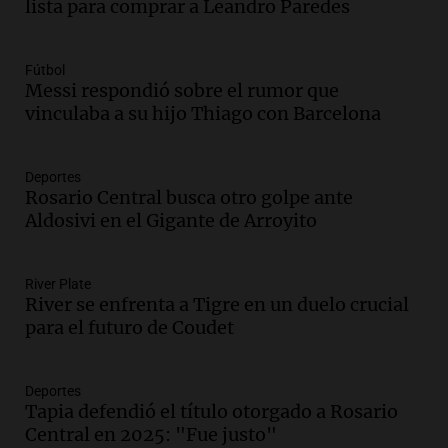
lista para comprar a Leandro Paredes
Argentina extractivista"
Siempre Juntos Rosario
Episodios
Fútbol
Audio.
Kicillof critica la represión
Messi respondió sobre el rumor que
policial en el Congreso por la ley de
vinculaba a su hijo Thiago con Barcelona
propiedad privada
Panorama Federal
Episodios
Deportes
Rosario Central busca otro golpe ante
Audio.
Comienza Expo La Bulaye 2026:
Aldosivi en el Gigante de Arroyito
Un atractivo para la ruralidad y el
público en general
Noticias
River Plate
Episodios
River se enfrenta a Tigre en un duelo crucial
Audio.
Femicidio de Agostina Vega en
para el futuro de Coudet
Córdoba: detuvieron a otros dos
inquilinos por encubrimiento
Deportes
Juntos
Tapia defendió el título otorgado a Rosario
Episodios
Central en 2025: "Fue justo"
Audio.
Aumento de precios en papa y