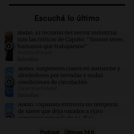
11:01
Terremoto en Venezuela
La misteriosa historia de la señora de uñas
bonitas que estremece a Venezuela
Escuchá lo último
10:53
Plataformas
Audio.
El reclamo del sector industrial
Moria Casán llega a Netflix con una serie que
tras las críticas de Caputo: "Somos seres
recorre cinco décadas
humanos que trabajamos"
Por
Susana Manzelli
Noticias Rosario
Episodios
10:51
Desayuno de Juntos
Audio.
Suspenden clases en Bariloche y
Se divorciaron y la Justicia ordenó que ella le
alrededores por nevadas y malas
pague una renta por vivir en la casa familiar
condiciones de circulación
Por
Agustina Vivanco
Panorama Federal
Episodios
Audio.
Uspallata enfrenta un temporal
10:50
Sociedad
Quién era la bombera que murió en el trágico
de nieve que deja varados a 1500
choque de la ruta 19
camiones por más de 24 días
Noticias
Episodios
Podcast
Últimas 24 h