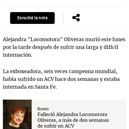
Escuchá la nota
Notas
s
Notas
La Sole en
Alejandra "Locomotora" Oliveras murió este lunes
ial
Mundial 2026
Cadena 3
por la tarde después de sufrir una larga y difícil
internación.
La exboxeadora, seis veces campeona mundial,
había sufrido un ACV hace dos semanas y estaba
internada en Santa Fe.
Boxeo
Falleció Alejandra Locomotora
Oliveras, a más de dos semanas
de sufrir un ACV