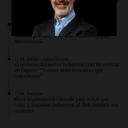
Alarma en Boca: el Milan tiene una oferta lista
para comprar a Leandro Paredes
11:15
Siempre Juntos Rosario
La marcha de gremios y organizaciones
sociales por San Cayetano avanza hacia el
Monumento
11:14
Siempre Juntos Rosario
El reclamo del sector industrial tras las críticas
de Caputo: "Somos seres humanos que
trabajamos"
11:04
Deportes
River implementa cláusula para evitar que
Salas y Subiabre enfrenten al club durante sus
cesiones