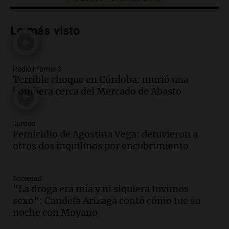
Audio.
Exigen justicia por Débora:
"Lamentablemente nadie va a
Lo más visto
devolvérnosla"
Siempre Juntos Rosario
Episodios
Radioinforme 3
Audio.
Se divorciaron y la Justicia
Terrible choque en Córdoba: murió una
ordenó que ella le pague una renta por
bombera cerca del Mercado de Abasto
vivir en la casa familiar
Desayuno de Juntos
Episodios
Juntos
Audio.
Una mujer fallece tras vuelco de
Femicidio de Agostina Vega: detuvieron a
vehículo en la Circunvalación Este-
otros dos inquilinos por encubrimiento
Oeste en Salta
Panorama Federal
Sociedad
Episodios
"La droga era mía y ni siquiera tuvimos
Audio.
Una mujer muere tras un vuelco
sexo": Candela Arizaga contó cómo fue su
en la Circunvalación Este-Oeste de
noche con Moyano
Salta