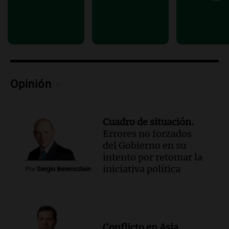
Audio.
La peregrinación de San
Cayetano en Argentina: fe, trabajo y
agradecimiento
La Mesa de Café
Episodios
Audio.
Detuvieron al hijo de Fran
Opinión
Riquelme tras un operativo con 10
allanamientos en Rosario
Noticias Rosario
Cuadro de situación.
Episodios
Errores no forzados
del Gobierno en su
intento por retomar la
iniciativa política
Por
Sergio Berensztein
Conflicto en Asia.