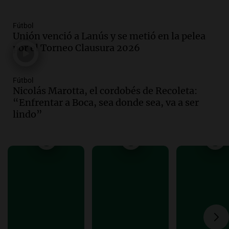
cebolla: hasta 300% en algunos casos,
advierte Cofrutos
Fútbol
Panorama Federal
Unión venció a Lanús y se metió en la pelea
Episodios
por el Torneo Clausura 2026
Audio.
Aumento de precios en papa y
cebolla alcanza hasta el 300% en el
Fútbol
mercado de Cofrutos
Nicolás Marotta, el cordobés de Recoleta:
Panorama Federal
“Enfrentar a Boca, sea donde sea, va a ser
Episodios
lindo”
Audio.
Corte de luz en Córdoba: servicio
casi restablecido tras los fuertes vientos
de 100 km/h
Noticias
Episodios
Audio.
Córdoba enfrenta los estragos del
fuerte viento: árboles y paredes caídas
en varios puntos
Noticias
Episodios