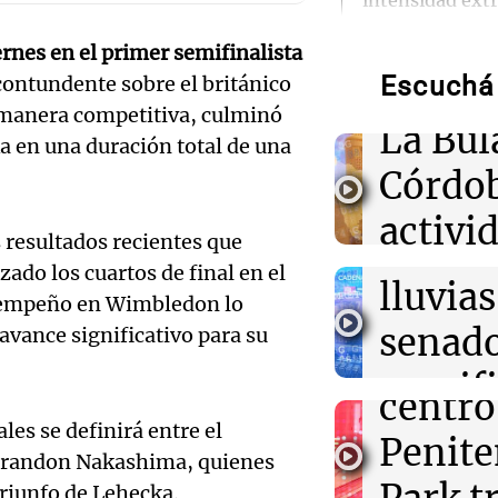
Audio.
intensidad ext
Prepar
ernes en el primer semifinalista
21:16
Sociedad
La conmovedora
Escuchá 
contundente sobre el británico
para la
despedida de la 
Audio.
e manera competitiva, culminó
fallecida en M
La Bul
a en una duración total de una
Galleg
Córdo
21:02
Mundo
enfren
Hutíes reivind
Audio.
activi
misil a buque s
secuel
s resultados recientes que
Adén
Mendo
horari
ado los cuartos de final en el
lluvias
esempeño en Wimbledon lo
celebr
21:00
Política y Eco
apertu
General Motors
senad
avance significativo para su
suspensiones e
apertu
Panorama F
Audio.
retomará la pr
manifi
Episodios
centro
Pedro
oposic
es se definirá entre el
21:00
Sociedad
Penite
Quiniela noctu
e Brandon Nakashima, quienes
Colom
de tier
números ganad
riunfo de Lehecka.
miércoles 5 de 