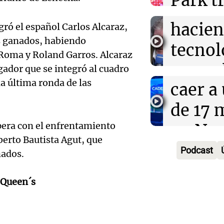
Park tr
remat
Panorama F
años d
Episodios
Audio.
hacien
gró el español Carlos Alcaraz,
por fal
os ganados, habiendo
trabaj
tecnol
Roma y Roland Garros. Alcaraz
nieve
Audio.
herido
reempl
gador que se integró al cuadro
Panorama F
la última ronda de las
Lanza
caer a
contac
Episodios
del Ti
de 17 
gente
Audio.
el nue
spera con el enfrentamiento
en Nu
La Argentin
Episodios
berto Bautista Agut, que
Moren
híbrid
Córdo
Podcast
nados.
la Cop
enchuf
Panorama F
Episodios
 Queen´s
Audio.
Mundi
Chery 
Condu
Nataci
merca