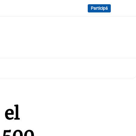
Participá
 el
 500