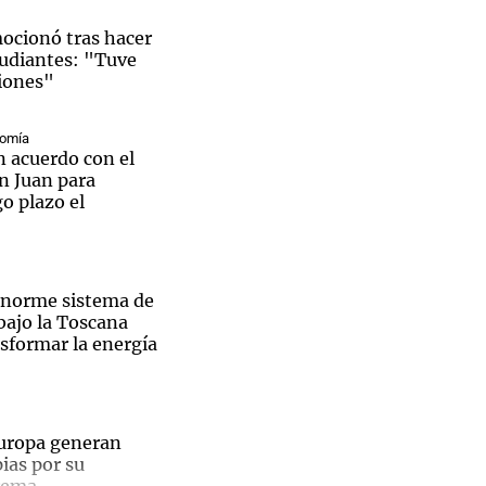
mocionó tras hacer
tudiantes: "Tuve
iones"
Notas
nomía
tas
Notas
n acuerdo con el
Venezuela de
n Juan para
 Groenlandia
Comprometidos
Madur
go plazo el
enorme sistema de
ajo la Toscana
sformar la energía
uropa generan
ias por su