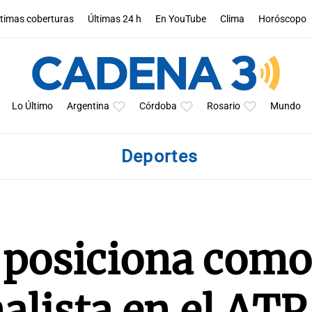
ltimas coberturas
Últimas 24 h
En YouTube
Clima
Horóscopo
Lo Último
Argentina
Córdoba
Rosario
Mundo
Deportes
e posiciona como
alista en el ATP