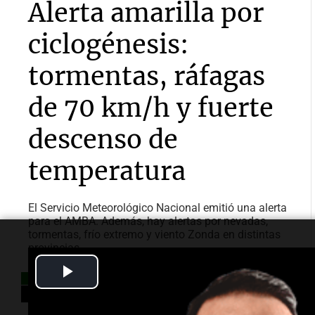
Alerta amarilla por
ciclogénesis:
tormentas, ráfagas
de 70 km/h y fuerte
descenso de
temperatura
El Servicio Meteorológico Nacional emitió una alerta
para el AMBA. Además, hay alertas por nevadas,
tormentas, frío extremo y viento Zonda en distintas
provincias.
Play
Video