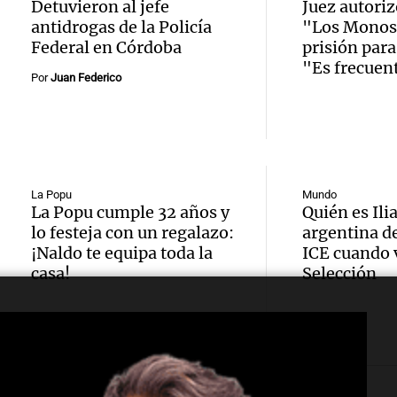
Estudi
Redent
Cadena
Detuvieron al jefe
Juez autoriz
antidrogas de la Policía
"Los Monos"
Italia 
acumu
Rosari
Federal en Córdoba
prisión para
Audio.
prácti
de nie
"Es frecuen
Viva la Radi
Por
Juan Federico
Episodios
Univer
docent
extien
Milán 
Córdob
días
Audio.
colabo
enriqu
Panorama F
Monse
Episodios
La Popu
Mundo
con la
forma
La Popu cumple 32 años y
Quién es Ilia
Fenoy 
lo festeja con un regalazo:
argentina de
munici
educat
¡Naldo te equipa toda la
ICE cuando v
la visi
casa!
Selección
para l
Panorama F
Audio.
León X
Episodios
educac
papamó
Argent
parqu
Juan P
reflex
Audio.
Panorama F