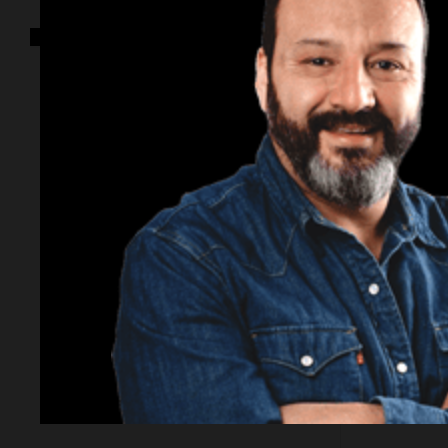
Deportes
Belgrano
Boca Junio
Belgrano visita a
Ascacíb
emocio
Tigre con el objetivo
hacer u
de recuperarse y
Estudia
mucha
volver a la buena
sensac
senda
El partido, pendiente de la fecha 2,
se disputa, desde las 21.15, en
Fútbol
Copa A
Victoria. "El Pirata" viene de perder
confirm
ante el líder, Argentinos Juniors.
"El Matador" superó a Racing en
sede de
su último encuentro.
Transmite
partido
Cadena 3.
de final