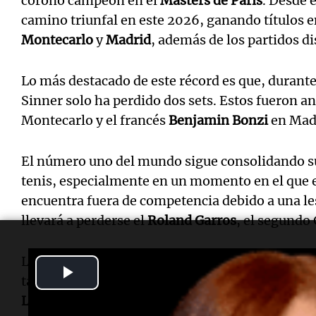
coronó campeón en el
Masters de París
. Desde 
camino triunfal en este 2026, ganando títulos 
Montecarlo
y
Madrid
, además de los partidos di
Lo más destacado de este récord es que, durant
Sinner solo ha perdido dos sets. Estos fueron a
Montecarlo y el francés
Benjamin Bonzi
en Mad
El número uno del mundo sigue consolidando su 
tenis, especialmente en un momento en el que 
encuentra fuera de competencia debido a una les
llevará a perderse el
Roland Garros
, el segundo
La identidad del próximo rival de Sinner en las 
Play
tarde, cuando el ruso
Daniil Medvedev
(7°) se e
Video
Landaluce
a las 14 horas (hora de Argentina).