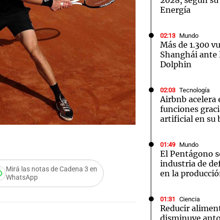
2028, según su
Energía
02:13
Mundo
Más de 1.300 v
Shanghái ante l
Dolphin
02:03
Tecnología
Airbnb acelera 
funciones graci
artificial en s
01:49
Mundo
El Pentágono so
industria de d
Mirá las notas de Cadena 3 en
en la producci
WhatsApp
01:31
Ciencia
Reducir alimen
disminuye anto