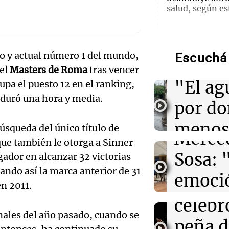
salud, según es
Audio.
01:29
Mundo
Torme
El lago Mead al
bajo en 90 años
no y actual número 1 del mundo,
Escuchá 
filtrac
crisis hídrica e
del
Masters de Roma
tras vencer
Audio.
"El ag
upa el puesto 12 en el ranking,
Pennis
00:32
Clima
duró una hora y media.
Clima en Salta:
por d
tiempo este do
huella
meno
búsqueda del único título de
Merce
00:26
Clima
ue también le otorga a Sinner
imagi
Clima en Tucu
Sosa: 
ugador en alcanzar 32 victorias
el tiempo este
Audio.
Una Mañana
agosto
ndo así la marca anterior de 31
emoció
Rosario
Orella
n 2011.
Audio.
Episodios
filtro
00:21
Clima
celebr
Clima en Mend
accide
ales del año pasado, cuando se
el tiempo este
máxim
peña d
agosto