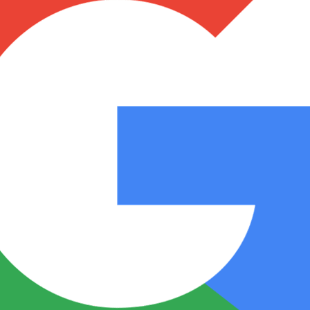
Notas
Notas
No
e en Cadena 3
El huracán de Arequito
Cadena 3 en