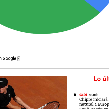
en Google
×
Lo ú
03:26
Mundo
Chipre iniciará
natural a Euro