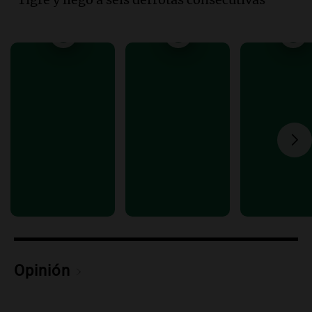
Audio.
Mateo, a los 25 años, lucha
contra el tiempo: necesita un trasplante
para poder seguir viviend
Una mañana para todos
Episodios
Audio.
Estiman que la inflación nacional
de julio será menor al 2,9% registrado
en CABA
Una mañana para todos
Episodios
Audio.
Altas Cumbres: rescataron a una
cabra que llevaba ocho días atrapada en
un precipicio
Una mañana para todos
Episodios
Opinión
Audio.
Chile planteó mejorar la
conectividad fronteriza, aérea y digital
con Jujuy