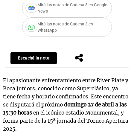
Mirá las notas de Cadena 3 en Google
News
Mirá las notas de Cadena 3 en
Notas
WhatsApp
s
Notas
La Sole en
ial
Mundial 2026
Cadena 3
Escuchá la nota
El apasionante enfrentamiento entre River Plate y
Boca Juniors, conocido como Superclásico, ya
tiene fecha y horario confirmados. Este encuentro
se disputará el próximo
domingo 27 de abril a las
15:30 horas
en el icónico estadio Monumental, y
forma parte de la 15ª jornada del Torneo Apertura
2025.