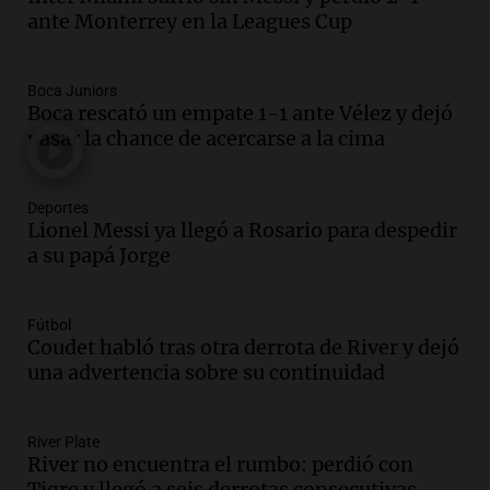
Audio.
El orgullo y el sueño argentino de
ante Monterrey en la Leagues Cup
Jorge Messi en una entrevista con Rony
Vargas en 2007
Una mañana para todos
Boca Juniors
Episodios
Boca rescató un empate 1-1 ante Vélez y dejó
Audio.
El abuelo de Agostina Vega, tras
pasar la chance de acercarse a la cima
las nuevas detenciones: "En esa casa
todos tenían algo que ver"
Deportes
Una mañana para todos
Lionel Messi ya llegó a Rosario para despedir
Episodios
a su papá Jorge
Audio.
Una nutricionista derribó el mito
del desayuno ideal: qué alimentos
conviene priorizar
Fútbol
Una mañana para todos
Coudet habló tras otra derrota de River y dejó
Episodios
una advertencia sobre su continuidad
Audio.
Murió Jorge Messi
River Plate
Una mañana para todos
River no encuentra el rumbo: perdió con
Episodios
Tigre y llegó a seis derrotas consecutivas