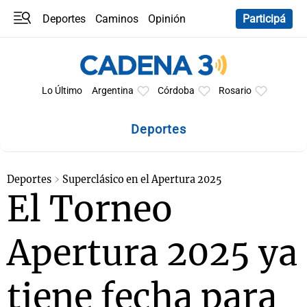
Deportes
Caminos
Opinión
Participá
Programas
Últimas coberturas
Últimas 24 h
En YouTube
Clima
Horóscopo
Lo Último
Argentina
Córdoba
Rosario
Deportes
Deportes
Superclásico en el Apertura 2025
El Torneo
Apertura 2025 ya
tiene fecha para