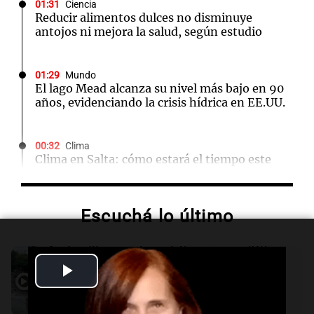
01:31
Ciencia
Reducir alimentos dulces no disminuye
antojos ni mejora la salud, según estudio
01:29
Mundo
El lago Mead alcanza su nivel más bajo en 90
años, evidenciando la crisis hídrica en EE.UU.
00:32
Clima
Clima en Salta: cómo estará el tiempo este
domingo 9 de agosto
Escuchá lo último
00:26
Clima
Clima en Tucumán: cómo estará el tiempo
este domingo 9 de agosto
Audio.
Tormentas y filtraciones: "El
agua entra por donde menos
Play
imaginamos"
00:21
Clima
Una Mañana para todos Rosario
Video
Clima en Mendoza: cómo estará el tiempo
Episodios