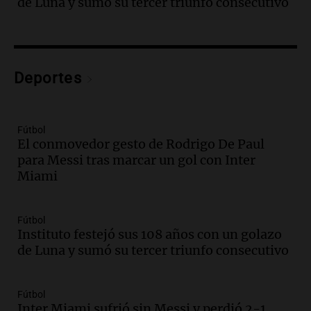
de Luna y sumó su tercer triunfo consecutivo
hacerle preguntas y nunca regresó"
Una mañana para todos
Episodios
Audio.
Voluntarios limpiaron 9.000
Deportes
metros del río Suquía y retiraron hasta
800 kilos de basura por jornada
Una mañana para todos
Episodios
Fútbol
El conmovedor gesto de Rodrigo De Paul
Audio.
La historia de la servilleta que
para Messi tras marcar un gol con Inter
firmó Jorge Messi para el primer
Miami
contrato de Leo con Barcelona
Una mañana para todos
Episodios
Fútbol
Instituto festejó sus 108 años con un golazo
Audio.
Joan Gaspart: "Sin Jorge, no sé si
de Luna y sumó su tercer triunfo consecutivo
Messi hubiera llegado adonde llegó"
Una mañana para todos
Episodios
Fútbol
Inter Miami sufrió sin Messi y perdió 2-1