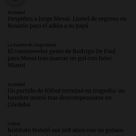
Una mañana para todos
Episodios
Sociedad
Audio.
Messi llegará esta noche a
Despiden a Jorge Messi: Lionel de regreso en
Rosario para acompañar a su familia
Rosario para el adiós a su papá
tras la muerte de su papá
Una mañana para todos
La muerte de Jorge Messi
Episodios
El conmovedor gesto de Rodrigo De Paul
Audio.
Ley de Propiedad Privada: el revés
para Messi tras marcar un gol con Inter
en el Congreso expuso una debilidad
Miami
comunicacional del Gobierno
Una mañana para todos
Episodios
Sociedad
Un partido de fútbol terminó en tragedia: un
Audio.
Casabindo se prepara para una
hombre murió tras descompensarse en
celebración única: 30.000 turistas y el
Córdoba
tradicional Toreo de la Vincha
Una mañana para todos
Episodios
Fútbol
Audio.
Borges, abogada de Pourrain:
Instituto festejó sus 108 años con un golazo
"Tres hombres se lo llevaron para