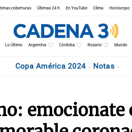
ltimas coberturas
Últimas 24 h
En YouTube
Clima
Horóscopo
Lo Último
Argentina
Córdoba
Rosario
Mundo
Copa América 2024
Notas
rno: emocionate 
emorable corona