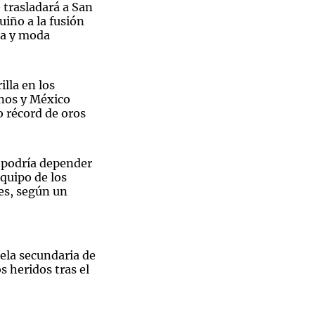
 trasladará a San
uiño a la fusión
ía y moda
Notas
illa en los
tas
Notas
nos y México
Venezuela de
 récord de oros
 Groenlandia
Comprometidos
Madur
n podría depender
equipo de los
es, según un
ela secundaria de
s heridos tras el
Sin traje