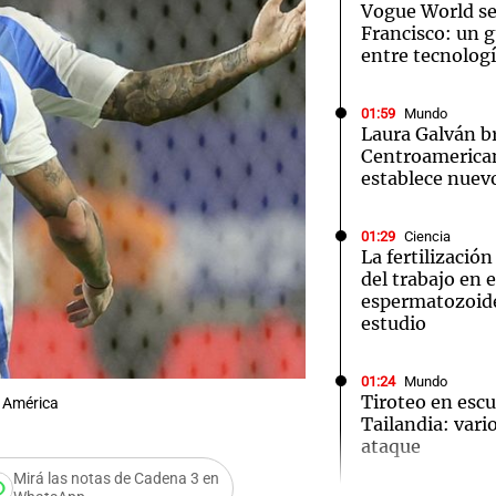
Vogue World se
Francisco: un g
entre tecnolog
01:59
Mundo
Laura Galván br
Notas
Notas
No
Centroamerica
establece nuevo
e en Cadena 3
El huracán de Arequito
Cadena 3 en
01:29
Ciencia
La fertilizació
del trabajo en 
espermatozoid
estudio
01:24
Mundo
Tiroteo en escu
e América
Tailandia: vario
ataque
Audio.
Mirá las notas de Cadena 3 en