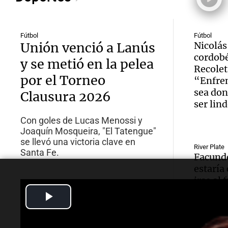
Fútbol
Fútbol
Unión venció a Lanús
Nicolás
cordob
y se metió en la pelea
Recolet
por el Torneo
“Enfren
sea don
Clausura 2026
ser lin
Con goles de Lucas Menossi y
Joaquín Mosqueira, "El Tatengue"
se llevó una victoria clave en
River Plate
Santa Fe.
Facundo
estaría
irse al 
brasile
Play
cifra m
Video