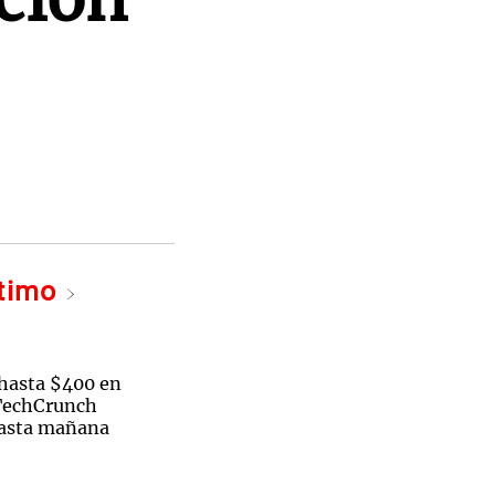
ltimo
hasta $400 en
 TechCrunch
hasta mañana