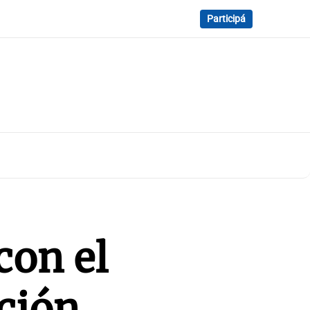
Participá
con el
ción