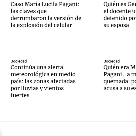
reprod
Caso María Lucila Pagani:
Quién es Ge
simula
Audio.
las claves que
el docente u
entre 
derrumbaron la versión de
detenido por
de rec
contra
por p
la explosión del celular
su esposa
en San
Gonzá
de fert
Panorama F
Audio.
avanz
la ost
Episodios
teatro
testim
de mil
Sociedad
Sociedad
Continúa una alerta
Quién era M
la bie
clave 
Amamos Arg
meteorológica en medio
Pagani, la 
Episodios
país: las zonas afectadas
quemada: por
Audio.
la tem
accide
por lluvias y vientos
acusa a su e
fuertes
Marott
Rock R
Villa 
cordob
bandas
Panorama F
Audio.
Episodios
Recole
todos 
Blanca
“Enfre