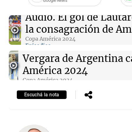
Google News
Audio.
El gol de Lauta
la consagración de Am
Copa América 2024
Audio.
El inolvidable r
Episodios
Vergara de Argentina 
América 2024
Copa América 2024
Episodios
Escuchá la nota