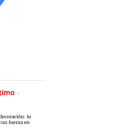
ltimo
decoración: lo
con fuerza en