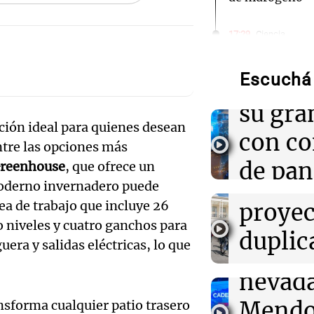
Audio.
17:29
Ciencia
El herbicida má
Boulail
mundo afecta el
abejas
Escuchá 
prepar
Audio.
su gra
17:11
Mundo
entre
Imágenes del i
ción ideal para quienes desean
con co
cohete SpaceX 
Entre las opciones más
bicicle
satélite surcor
Audio.
de pan
Greenhouse
, que ofrece un
estudi
moderno invernadero puede
Expert
17:10
Mundo
y acti
Sismo de 5,3 g
ea de trabajo que incluye 26
proyec
peruanos causa
advier
destac
ro niveles y cuatro ganchos para
informan las a
duplic
ra y salidas eléctricas, lo que
Audio.
sobre 
Panorama F
progr
Episodios
17:04
Mundo
presen
nevad
Un video los de
movili
dos turistas po
pero
Mendo
nsforma cualquier patio trasero
en un auto en 