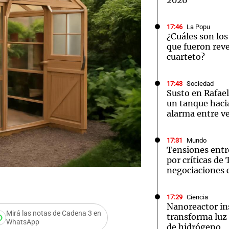
2026
17:46
La Popu
¿Cuáles son los
que fueron rev
cuarteto?
17:43
Sociedad
Susto en Rafael
un tanque hacia
alarma entre v
17:31
Mundo
Tensiones entr
por críticas de
negociaciones 
17:29
Ciencia
Nanoreactor in
Mirá las notas de Cadena 3 en
transforma luz 
WhatsApp
de hidrógeno