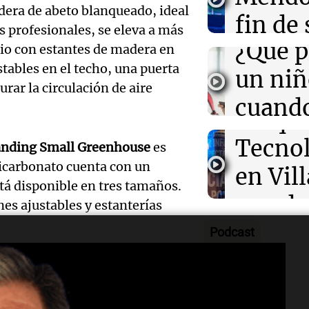
susten
dera de abeto blanqueado, ideal
distra
fin de
Audio.
s profesionales, se eleva a más
Viva la Radi
¿Qué p
tras
plio con estantes de madera en
Episodios
Presen
stables en el techo, una puerta
un niñ
condic
innov
rar la circulación de aire
cuando
invern
Parqu
padre 
Panorama F
Audio.
Tecno
anding Small Greenhouse
es
Episodios
mucho
licarbonato cuenta con un
Polémi
en Vil
stá disponible en tres tamaños.
teléfo
Audio.
fútbol
con do
es ajustables y estanterías
Educar entr
kirch
argent
edifici
Episodios
Podcast
no log
árbitro
icónic
delo notable, fabricado con
para m
lupa tr
Panorama F
dor invernadero dispone de 143
Audio.
Episodios
de trabajo incorporada, 33 pies