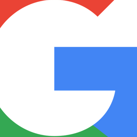
Notas
Notas
No
e en Cadena 3
El huracán de Arequito
Cadena 3 en