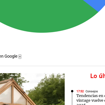
en Google
×
Lo ú
17:52
Consejos
Tendencias en 
vintage vuelve 