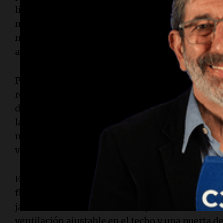
lineales de estantes inferiores, 15 pies de esta
móviles para plantas. Dos ventanas de fácil ape
natural del aire y la polinización, mientras que
activado por temperatura mejora la ventilación.
Para quienes buscan un espacio que combine la 
relajarse, el
Spruce Wood Greenhouse with Per
de espacio interior. Este invernadero cuenta con
lados y permite cultivar plantas trepadoras, col
macetas colgantes. Incluye un panel trasero de 
ventilación en la parte superior para promover el
El
Large Walk-in Greenhouse
es perfecto para 
flores como hortalizas, añadiendo un toque de 
jardín. Este invernadero incluye todo lo necesa
ventilación ajustable en el techo y una puerta d