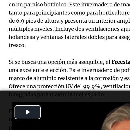
en un paraíso botánico. Este invernadero de ma
tanto para principiantes como para horticultore
de 6.9 pies de altura y presenta un interior am
múltiples niveles. Incluye dos ventilaciones aju
holandesa y ventanas laterales dobles para asegu
fresco.
Si se busca una opción más asequible, el
Freest
una excelente elección. Este invernadero de po
marco de aluminio resistente a la corrosión y e
Ofrece una protección UV del 99.9%, ventilacion
integradas para maximizar el espacio.
Play
El
Bellerose Walk-in Greenhouse Kit
es otro mo
madera de cedro y policarbonato. Este encanta
Video
pies cuadrados de espacio interior, con un área 