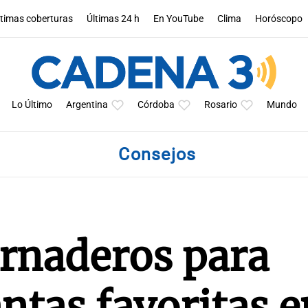
ltimas coberturas
Últimas 24 h
En YouTube
Clima
Horóscopo
Lo Último
Argentina
Córdoba
Rosario
Mundo
Consejos
ernaderos para
antas favoritas e