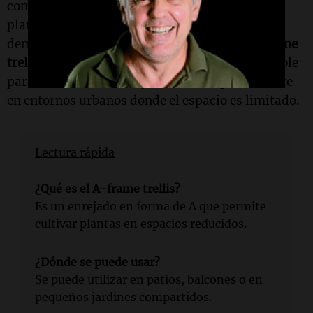
comentó: "Este enrejado es perfecto para mis
plantas, se sostiene muy bien y no ocupa
demasiado espacio". La versatilidad del
A-frame
trellis
lo convierte en una herramienta invaluable
para los amantes de la jardinería, especialmente
en entornos urbanos donde el espacio es limitado.
Lectura rápida
¿Qué es el A-frame trellis?
Es un enrejado en forma de A que permite
cultivar plantas en espacios reducidos.
¿Dónde se puede usar?
Se puede utilizar en patios, balcones o en
pequeños jardines compartidos.