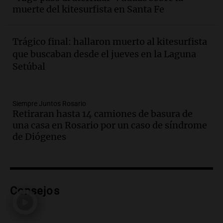
muerte del kitesurfista en Santa Fe
fronterizo en Tucumán
Panorama Federal
Episodios
Trágico final: hallaron muerto al kitesurfista
Audio.
Mujer de 92 años fallece
que buscaban desde el jueves en la Laguna
mientras esperaba cobrar su jubilación
Setúbal
en San Luis
Panorama Federal
Episodios
Siempre Juntos Rosario
Audio.
Detienen a Sergio Fárez por
Retiraran hasta 14 camiones de basura de
abuso sexual: juicio programado para
una casa en Rosario por un caso de síndrome
diciembre de 2025
de Diógenes
Panorama Federal
Episodios
Audio.
Familiares de Lautaro Britos
convocan marcha por justicia tras su
trágica muerte en Villa Mercedes
Consejos
Panorama Federal
Episodios