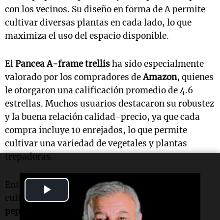
con los vecinos. Su diseño en forma de A permite
cultivar diversas plantas en cada lado, lo que
maximiza el uso del espacio disponible.
El
Pancea A-frame trellis
ha sido especialmente
valorado por los compradores de
Amazon
, quienes
le otorgaron una calificación promedio de 4.6
estrellas. Muchos usuarios destacaron su robustez
y la buena relación calidad-precio, ya que cada
compra incluye 10 enrejados, lo que permite
cultivar una variedad de vegetales y plantas
trepadoras.
Entre las plantas más populares que se han
Play
cultivado con este enrejado se encuentran los
Video
pepinos
y los
tomates
enredaderas. Un cliente