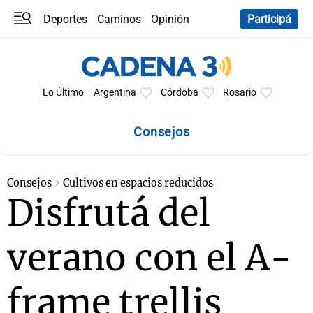
Deportes
Caminos
Opinión
Participá
Programas
Últimas coberturas
Últimas 24 h
En YouTube
Clima
Horóscopo
Lo Último
Argentina
Córdoba
Rosario
Consejos
Consejos
Cultivos en espacios reducidos
Disfrutá del
verano con el A-
frame trellis