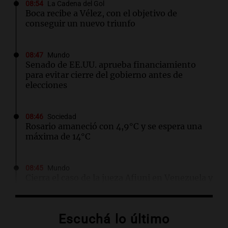
08:54
La Cadena del Gol
Boca recibe a Vélez, con el objetivo de
conseguir un nuevo triunfo
08:47
Mundo
Senado de EE.UU. aprueba financiamiento
para evitar cierre del gobierno antes de
elecciones
08:46
Sociedad
Rosario amaneció con 4,9°C y se espera una
máxima de 14°C
08:45
Mundo
Cierra el caso de la jueza Afiuni en Venezuela y
se restituye su libertad plena
Escuchá lo último
08:34
Sociedad