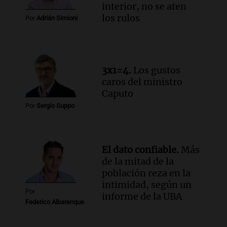
interior, no se aten
Buen día, Argentina
los rulos
Por
Adrián Simioni
Episodios
Audio.
El alfajor argentino busca a sus
nuevos campeones en una competencia
nacional
3x1=4.
Los gustos
Buen día, Argentina
caros del ministro
Episodios
Caputo
Por
Sergio Suppo
El dato confiable.
Más
de la mitad de la
población reza en la
intimidad, según un
Por
informe de la UBA
Federico Albarenque