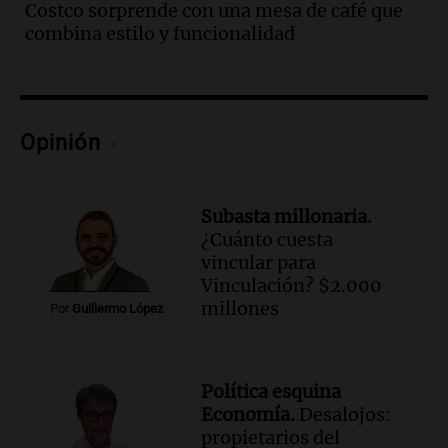
Costco sorprende con una mesa de café que
Episodios
combina estilo y funcionalidad
Audio.
Iliana Lick, la argentina detenida
por el ICE, obtuvo la libertad bajo fianza
en Estados Unidos
Buen día, Argentina
Episodios
Opinión
Audio.
Jugueterías en transformación:
crece la venta online y cae el
movimiento en los locales
Subasta millonaria.
Buen día, Argentina
¿Cuánto cuesta
Episodios
vincular para
Vinculación? $2.000
Audio.
Por qué nos cuesta decir que no y
millones
qué consecuencias tiene ceder siempre
Por
Guillermo López
Buen día, Argentina
Episodios
Política esquina
Audio.
El alfajor argentino busca a sus
Economía.
Desalojos:
nuevos campeones en una competencia
propietarios del
nacional