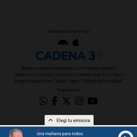
Descargá nuestra App
|
|
Nuestros padres fundadores
Por siempre Mario
|
|
|
|
Cadena 3 Comercial
Contacto
Cadena Heat
La Popu
|
|
Integrar nuestra red
Aviso Legal
Política de Privacidad
Seguinos en
Elegí tu emisora
Una mañana para todos