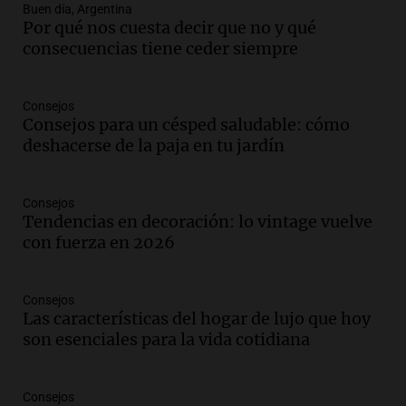
Audio.
Reparaciones en acueducto
Buen día, Argentina
Novalí finalizan y se normaliza el
Por qué nos cuesta decir que no y qué
suministro de agua en San Luis
consecuencias tiene ceder siempre
Panorama Federal
Episodios
Consejos
Audio.
Docentes de Jujuy enfrentan
Consejos para un césped saludable: cómo
descuentos de salarios de hasta 700.000
deshacerse de la paja en tu jardín
pesos, denuncia sindicato
Panorama Federal
Episodios
Consejos
Tendencias en decoración: lo vintage vuelve
Audio.
Brutal asalto en Concepción:
con fuerza en 2026
anciano de 88 años golpeado para
robarle un millón de pesos
Panorama Federal
Consejos
Episodios
Las características del hogar de lujo que hoy
Audio.
Rechazaron el pedido de Facundo
son esenciales para la vida cotidiana
Moyano para levantar la perimetral
sobre Candela Arizaga
Panorama Federal
Consejos