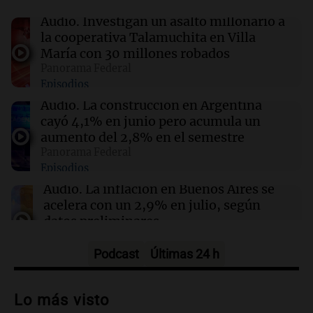
Un politólogo brasileño afirmó que Hezbolá
opera en la Triple Frontera
Audio.
Investigan un asalto millonario a
la cooperativa Talamuchita en Villa
María con 30 millones robados
08:30
Sociedad
Panorama Federal
Tratamientos para el sobrepeso: más
Episodios
accesibles y con menos mitos en Argentina
Audio.
La construcción en Argentina
cayó 4,1% en junio pero acumula un
08:27
La Cadena del Gol
aumento del 2,8% en el semestre
River se enfrentará a Tigre en un duelo crucial
Panorama Federal
para el futuro de Coudet
Episodios
Audio.
La inflación en Buenos Aires se
acelera con un 2,9% en julio, según
datos preliminares
Panorama Federal
Episodios
Podcast
Últimas 24 h
Audio.
La justicia niega pedido de
Facundo Moyano para levantar
Lo más visto
perimetral sobre Candela Arizaga