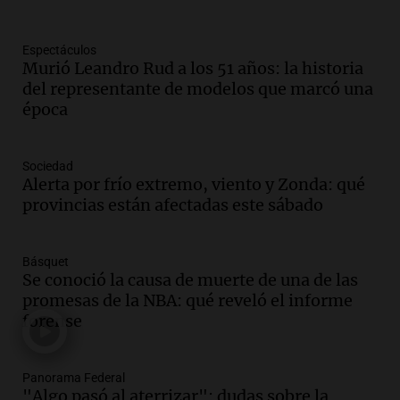
Panorama Federal
Episodios
Espectáculos
Audio.
La inflación en Buenos Aires se
Murió Leandro Rud a los 51 años: la historia
acelera al 2,9% en julio y anticipa datos
del representante de modelos que marcó una
oficiales
época
Panorama Federal
Episodios
Audio.
San Miguel de Tucumán: 433
Sociedad
luminarias públicas destruidas en 14
Alerta por frío extremo, viento y Zonda: qué
meses por vandalismo y robos
provincias están afectadas este sábado
Panorama Federal
Episodios
Audio.
San Miguel de Tucumán:
Básquet
Se conoció la causa de muerte de una de las
vandalismo destruye 433 luminarias
promesas de la NBA: qué reveló el informe
públicas en 14 meses y afecta la
forense
seguridad
Panorama Federal
Episodios
Audio.
Secuestran 28 bultos de
Panorama Federal
"Algo pasó al aterrizar": dudas sobre la
mercadería extranjera en control