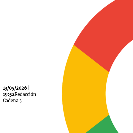
Notas
s
Notas
La Sole en
ial
Mundial 2026
Cadena 3
13/05/2026 |
19:52
Redacción
Cadena 3