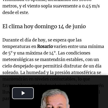
metros, y el viento sopla suavemente a 0.45 m/s
desde el este.
El clima hoy domingo 14 de junio
Durante el día de hoy, se espera que las
temperaturas en
Rosario
varíen entre una mínima
de 5° y una máxima de 14°. Las condiciones
meteorológicas se mantendrán estables, con un
cielo despejado que permitirá disfrutar de un día
soleado. La humedad y la presión atmosférica se
mantendrán en niveles confortables, lo que
favorece las actividades al aire libre. No se prevén
Play
lluvias, lo que hace de este domingo un día ideal
para salir y disfrutar del entorno.
Video