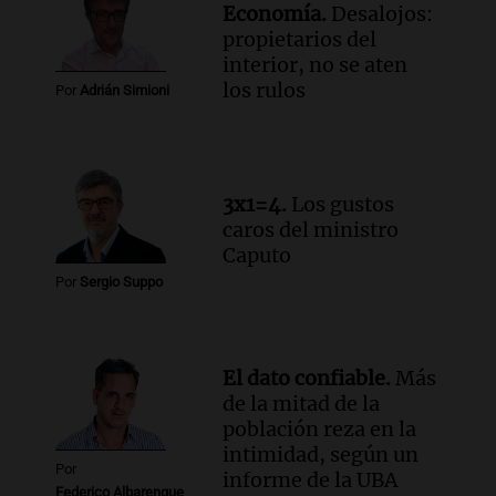
Economía.
Desalojos:
Congreso y evacuación por derrame de
propietarios del
oxígeno en Montecastro
interior, no se aten
Panorama Federal
los rulos
Por
Adrián Simioni
Episodios
Audio.
Río Gallegos reporta frío extremo
y llega avión para escuelas de la décima
brigada aérea
3x1=4.
Los gustos
Panorama Federal
caros del ministro
Episodios
Caputo
Por
Sergio Suppo
El dato confiable.
Más
de la mitad de la
población reza en la
intimidad, según un
Por
informe de la UBA
Federico Albarenque