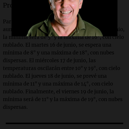
Pronóstico extendido
Para los próximos días, se anticipa un leve
aumento en las temperaturas. El lunes 15 de junio,
la mínima será de 5° y la máxima de 16°, con cielo
nublado. El martes 16 de junio, se espera una
mínima de 8° y una máxima de 18°, con nubes
dispersas. El miércoles 17 de junio, las
temperaturas oscilarán entre 10° y 19°, con cielo
nublado. El jueves 18 de junio, se prevé una
mínima de 11° y una máxima de 14°, con cielo
nublado. Finalmente, el viernes 19 de junio, la
mínima será de 11° y la máxima de 19°, con nubes
dispersas.