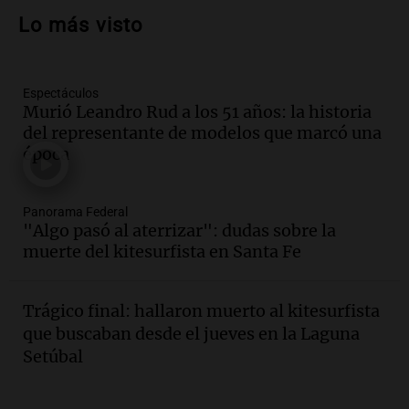
qué consecuencias tiene ceder siempre
Lo más visto
Buen día, Argentina
Episodios
Espectáculos
Audio.
El alfajor argentino busca a sus
Murió Leandro Rud a los 51 años: la historia
nuevos campeones en una competencia
del representante de modelos que marcó una
nacional
época
Buen día, Argentina
Episodios
Audio.
El alfajor argentino busca a sus
Panorama Federal
nuevos campeones en una competencia
"Algo pasó al aterrizar": dudas sobre la
nacional
muerte del kitesurfista en Santa Fe
Buen día, Argentina
Episodios
Trágico final: hallaron muerto al kitesurfista
Audio.
Mariano Moreno: pasiones
que buscaban desde el jueves en la Laguna
intensas y su legado en la revolución
Setúbal
argentina
Panorama Federal
Episodios