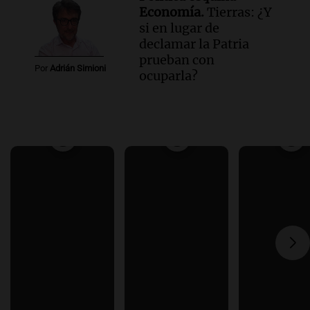
Economía.
Tierras: ¿Y
si en lugar de
declamar la Patria
prueban con
Por
Adrián Simioni
ocuparla?