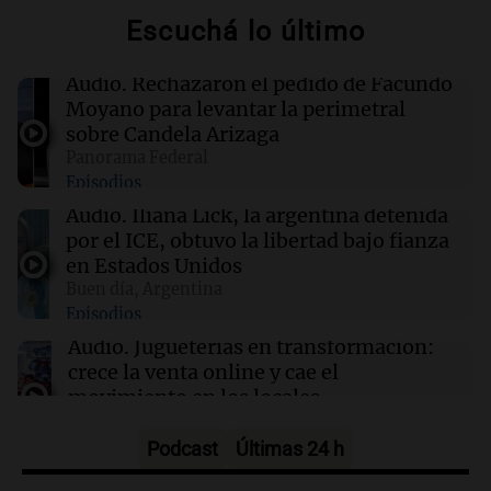
Escuchá lo último
06:40
Mundo
Cuatro muertos en Kiev por ataques rusos en
medio de crisis de defensas antiaéreas
Audio.
Rechazaron el pedido de Facundo
Moyano para levantar la perimetral
sobre Candela Arizaga
06:25
Sociedad
Panorama Federal
Alerta por frío extremo, viento y Zonda: qué
Episodios
provincias están afectadas este sábado
Audio.
Iliana Lick, la argentina detenida
por el ICE, obtuvo la libertad bajo fianza
06:05
Cadena 3 Mundo
en Estados Unidos
Todd Blanche fue confirmado como secretario
Buen día, Argentina
de Justicia de Trump en una ajustada votación
Episodios
Audio.
Jugueterías en transformación:
crece la venta online y cae el
movimiento en los locales
Buen día, Argentina
Episodios
Podcast
Últimas 24 h
Audio.
Por qué nos cuesta decir que no y