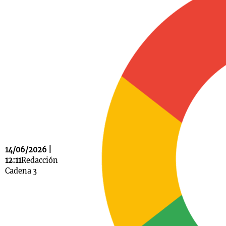
Notas
s
Notas
La Sole en
ial
Mundial 2026
Cadena 3
14/06/2026 |
12:11
Redacción
Cadena 3