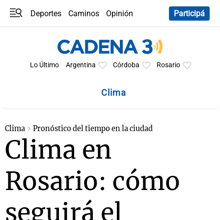
Deportes
Caminos
Opinión
Participá
Programas
Últimas coberturas
Últimas 24 h
En YouTube
Clima
Horóscopo
Lo Último
Argentina
Córdoba
Rosario
Clima
Clima
Pronóstico del tiempo en la ciudad
Clima en
Rosario: cómo
seguirá el