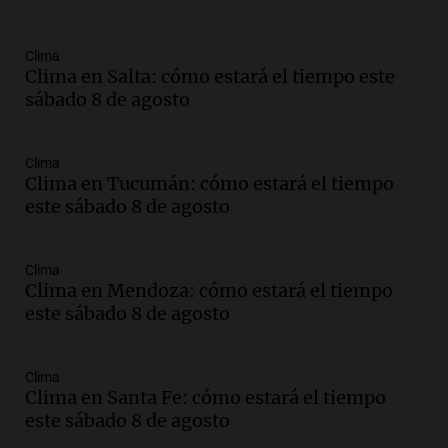
Episodios
Audio.
La gran exposición de la rural de
Clima
la Bulaya abrirá sus puertas mañana con
Clima en Salta: cómo estará el tiempo este
diversas actividades y sorpresas
sábado 8 de agosto
Panorama Federal
Episodios
Audio.
Villa María presenta nuevos
Clima
Clima en Tucumán: cómo estará el tiempo
edificios y proyecta una casa del
este sábado 8 de agosto
estudiante con 48 municipios
involucrados
Panorama Federal
Clima
Episodios
Clima en Mendoza: cómo estará el tiempo
Audio.
1° gol de Rosario Central a
este sábado 8 de agosto
Aldosivi (Zalazar en contra) - relato
Gato Greco
Deportes Rosario
Clima
Episodios
Clima en Santa Fe: cómo estará el tiempo
Audio.
Recomendaciones de vino
este sábado 8 de agosto
bonarda para disfrutar el fin de semana