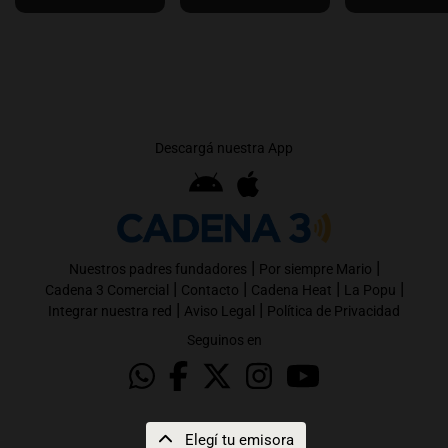
Descargá nuestra App
|
|
Nuestros padres fundadores
Por siempre Mario
|
|
|
|
Cadena 3 Comercial
Contacto
Cadena Heat
La Popu
|
|
Integrar nuestra red
Aviso Legal
Política de Privacidad
Seguinos en
Elegí tu emisora