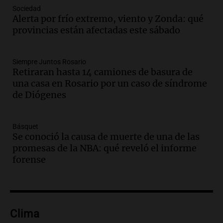
Audio.
El Ensamble Municipal de Música
Sociedad
Alerta por frío extremo, viento y Zonda: qué
Ciudadana de Córdoba deleitó a los
provincias están afectadas este sábado
oyentes de la radio a puro tango
Amamos Argentina
Episodios
Siempre Juntos Rosario
Audio.
Boletín de Calificaciones de
Retiraran hasta 14 camiones de basura de
Marcelo Lamberti (Rosario Central 2 - 1
una casa en Rosario por un caso de síndrome
Aldosivi)
de Diógenes
Deportes Rosario
Episodios
Básquet
Audio.
2° gol de Rosario Central a
Se conoció la causa de muerte de una de las
Aldosivi (Campaz) - relato Gato Greco
promesas de la NBA: qué reveló el informe
Deportes Rosario
forense
Episodios
Audio.
Nuevo desarrollo urbano y casa
del estudiante impulsan el crecimiento
en Villa María
Clima
Panorama Federal