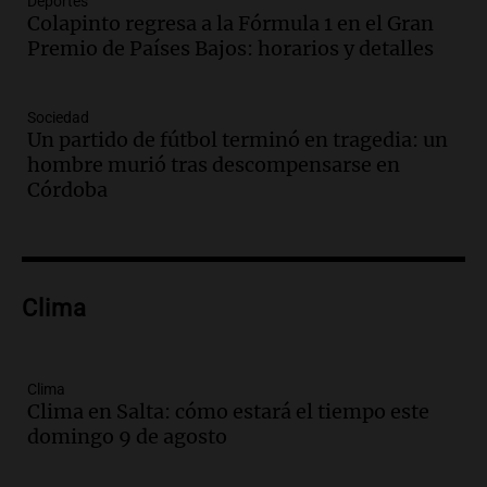
Deportes
Colapinto regresa a la Fórmula 1 en el Gran
Audio.
Orellana Lucca celebró su peña
Premio de Países Bajos: horarios y detalles
de folclore en Córdoba
Tarde y Media
Episodios
Sociedad
Un partido de fútbol terminó en tragedia: un
Audio.
Trágico accidente en Mendoza:
hombre murió tras descompensarse en
un muerto y varios heridos tras caída de
Córdoba
vehículos desde un puente
Panorama Federal
Episodios
Audio.
Tragedia en Mendoza: un muerto
Clima
y cinco heridos tras caer dos autos desde
un puente
Una mañana para todos
Episodios
Clima
Clima en Salta: cómo estará el tiempo este
Audio.
Messi llegará esta noche a
domingo 9 de agosto
Rosario para acompañar a su familia
tras la muerte de su papá