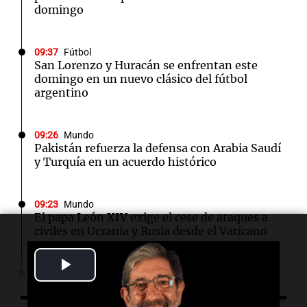
domingo
09:37
Fútbol
San Lorenzo y Huracán se enfrentan este
domingo en un nuevo clásico del fútbol
argentino
09:26
Mundo
Pakistán refuerza la defensa con Arabia Saudí
y Turquía en un acuerdo histórico
09:23
Mundo
El papa León XIV exige el cese de ataques a
civiles en Ucrania y Rusia desde el Vaticano
Play
09:21
Espectáculos
Carlos Rottemberg presenta "Pasen y Lean",
Video
su obra sobre 50 años en el teatro argentino