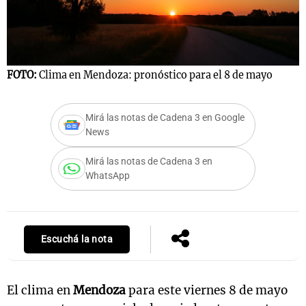
Notas
s
Notas
FOTO:
Clima en Mendoza: pronóstico para el 8 de mayo
La Sole en
ial
Mundial 2026
Cadena 3
Mirá las notas de Cadena 3 en Google
News
Mirá las notas de Cadena 3 en
WhatsApp
Escuchá la nota
El clima en
Mendoza
para este viernes 8 de mayo