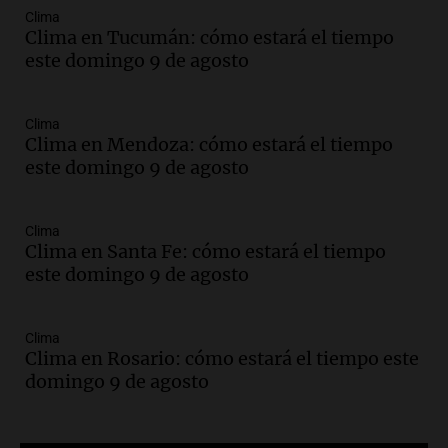
Una mañana para todos
Clima
Episodios
Clima en Tucumán: cómo estará el tiempo
Audio.
Ley de Propiedad Privada: el revés
este domingo 9 de agosto
en el Congreso expuso una debilidad
comunicacional del Gobierno
Una mañana para todos
Clima
Clima en Mendoza: cómo estará el tiempo
Episodios
este domingo 9 de agosto
Audio.
Casabindo se prepara para una
celebración única: 30.000 turistas y el
tradicional Toreo de la Vincha
Clima
Una mañana para todos
Clima en Santa Fe: cómo estará el tiempo
Episodios
este domingo 9 de agosto
Audio.
Borges, abogada de Pourrain:
"Tres hombres se lo llevaron para
hacerle preguntas y nunca regresó"
Clima
Clima en Rosario: cómo estará el tiempo este
Una mañana para todos
domingo 9 de agosto
Episodios
Audio.
Voluntarios limpiaron 9.000
metros del río Suquía y retiraron hasta