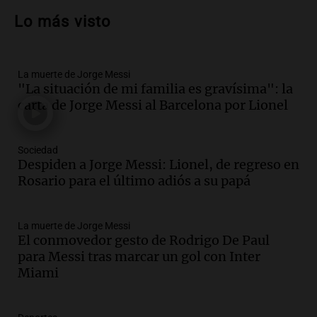
billones de pesos y genera excedente de
Lo más visto
liquidez de 4 billones
Panorama Federal
Episodios
La muerte de Jorge Messi
Audio.
La lección del Titanic y la
"La situación de mi familia es gravísima": la
humildad en tiempos de tormenta
carta de Jorge Messi al Barcelona por Lionel
según San Ignacio de Loyola
Panorama Federal
Episodios
Sociedad
Audio.
Tormentas y filtraciones: "El
Despiden a Jorge Messi: Lionel, de regreso en
agua entra por donde menos
Rosario para el último adiós a su papá
imaginamos"
Una Mañana para todos Rosario
La muerte de Jorge Messi
Episodios
El conmovedor gesto de Rodrigo De Paul
Audio.
Nahuel Pennisi y la huella de
para Messi tras marcar un gol con Inter
Mercedes Sosa: "La emoción es el filtro
Miami
máximo".
Una Mañana para todos Rosario
Episodios