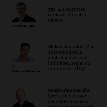
las nuevas detenciones: "En esa casa
3x1=4.
Los gustos
todos tenían algo que ver"
caros del ministro
Una mañana para todos
Caputo
Episodios
Por
Sergio Suppo
Audio.
Una nutricionista derribó el mito
del desayuno ideal: qué alimentos
conviene priorizar
Una mañana para todos
El dato confiable.
Más
Episodios
de la mitad de la
población reza en la
intimidad, según un
Por
informe de la UBA
Federico Albarenque
Cuadro de situación.
Errores no forzados
del Gobierno en su
intento por retomar la