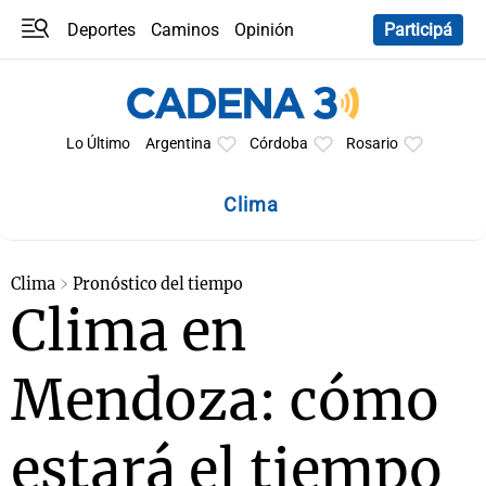
Deportes
Caminos
Opinión
Participá
Programas
Últimas coberturas
Últimas 24 h
En YouTube
Clima
Horóscopo
Lo Último
Argentina
Córdoba
Rosario
Clima
Clima
Pronóstico del tiempo
Clima en
Mendoza: cómo
estará el tiempo