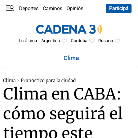
Deportes
Caminos
Opinión
Participá
Programas
Últimas coberturas
Últimas 24 h
En YouTube
Clima
Horóscopo
Lo Último
Argentina
Córdoba
Rosario
Clima
Clima
Pronóstico para la ciudad
Clima en CABA:
cómo seguirá el
tiempo este