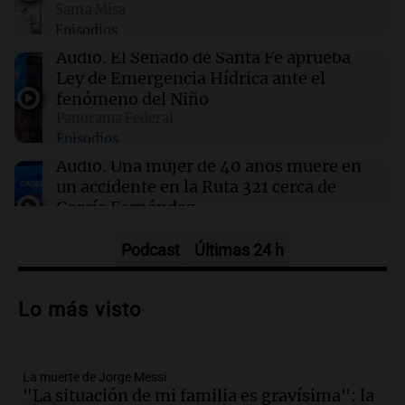
Santa Misa
09:14
Sociedad
Episodios
El juicio a "Pity" Álvarez por el asesinato de
Cristian Díaz en Villa Lugano iniciará este
Audio.
El Senado de Santa Fe aprueba
lunes
Ley de Emergencia Hídrica ante el
fenómeno del Niño
Panorama Federal
09:13
Mundo
Episodios
No se detectan casos de ébola en barco fluvial
en cuarentena cerca de Kinshasa, Congo
Audio.
Una mujer de 40 años muere en
un accidente en la Ruta 321 cerca de
García Fernández
Panorama Federal
Episodios
Podcast
Últimas 24 h
Audio.
El Tesoro Nacional captura 12
billones de pesos y genera excedente de
Lo más visto
liquidez de 4 billones
Panorama Federal
Episodios
La muerte de Jorge Messi
Audio.
La lección del Titanic y la
"La situación de mi familia es gravísima": la
humildad en tiempos de tormenta