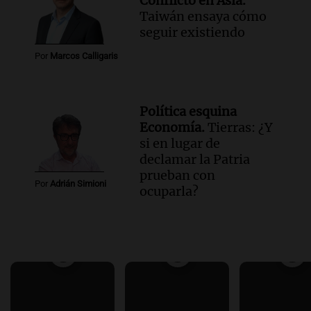
Conflicto en Asia.
Taiwán ensaya cómo
seguir existiendo
Por
Marcos Calligaris
Política esquina
Economía.
Tierras: ¿Y
si en lugar de
declamar la Patria
prueban con
Por
Adrián Simioni
ocuparla?