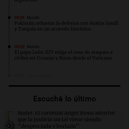
09:26
Mundo
Pakistán refuerza la defensa con Arabia Saudí
y Turquía en un acuerdo histórico
09:23
Mundo
El papa León XIV exige el cese de ataques a
civiles en Ucrania y Rusia desde el Vaticano
09:21
Espectáculos
Carlos Rottemberg presenta "Pasen y Lean",
su obra sobre 50 años en el teatro argentino
Escuchá lo último
09:20
Sociedad
Un local en Dock Sud que hace reír a los chicos
Audio.
El cardenal Ángel Rossi advirtió
a cambio de un pancho
que la justicia social viene siendo
“despreciada y burlada”