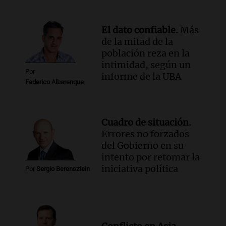
del desayuno ideal: qué alimentos
conviene priorizar
Una mañana para todos
El dato confiable.
Más
Episodios
de la mitad de la
población reza en la
intimidad, según un
Por
informe de la UBA
Federico Albarenque
Cuadro de situación.
Errores no forzados
del Gobierno en su
intento por retomar la
iniciativa política
Por
Sergio Berensztein