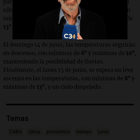
parcialmente nublado. Sin embargo, a partir del
sábado 13 de junio, se prevén lluvias ligeras, con
mínimas que descenderán hasta
7°
y máximas de
13°
.
El domingo 14 de junio, las temperaturas seguirán
en descenso, con mínimas de
6°
y máximas de
10°
,
manteniendo la posibilidad de lluvias.
Finalmente, el lunes 15 de junio, se espera un leve
ascenso en las temperaturas, con mínimas de
8°
y
máximas de
13°
, y un cielo despejado.
Temas
CABA
clima
pronóstico
tiempo
junio