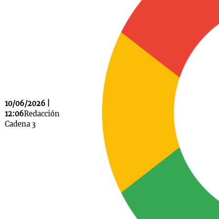
Notas
s
Notas
La Sole en
ial
Mundial 2026
Cadena 3
10/06/2026 |
12:06
Redacción
Cadena 3