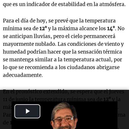
que es un indicador de estabilidad en la atmósfera.
Para el día de hoy, se prevé que la temperatura
mínima sea de
12°
y la máxima alcance los
14°
. No
se anticipan lluvias, pero el cielo permanecerá
mayormente nublado. Las condiciones de viento y
humedad podrían hacer que la sensación térmica
se mantenga similar a la temperatura actual, por
lo que se recomienda a los ciudadanos abrigarse
adecuadamente.
En el pronóstico extendido, se espera que el jueves
11 de junio la temperatura mínima sea de
12°
y la
máxima de
15°
, con cielo parcialmente nublado.
Play
Para el viernes 12 de junio, se anticipa una mínima
Video
de
11°
y una máxima de
15°
, también con cielo