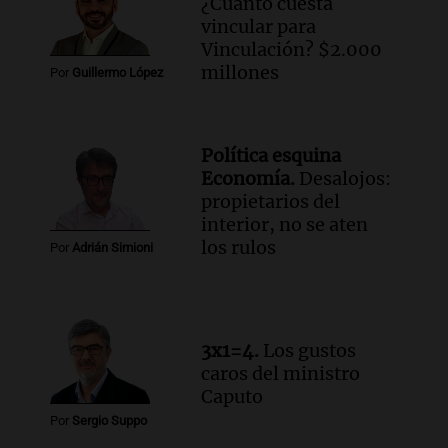
¿Cuánto cuesta
Una mañana para todos
vincular para
Episodios
Vinculación? $2.000
millones
Por
Guillermo López
Audio.
Joan Gaspart: "Sin Jorge, no sé si
Messi hubiera llegado adonde llegó"
Una mañana para todos
Episodios
Política esquina
Economía.
Desalojos:
Audio.
El orgullo y el sueño argentino de
propietarios del
Jorge Messi en una entrevista con Rony
interior, no se aten
Vargas en 2007
los rulos
Por
Adrián Simioni
Una mañana para todos
Episodios
Audio.
El abuelo de Agostina Vega, tras
las nuevas detenciones: "En esa casa
3x1=4.
Los gustos
todos tenían algo que ver"
caros del ministro
Una mañana para todos
Caputo
Episodios
Por
Sergio Suppo
Audio.
Una nutricionista derribó el mito