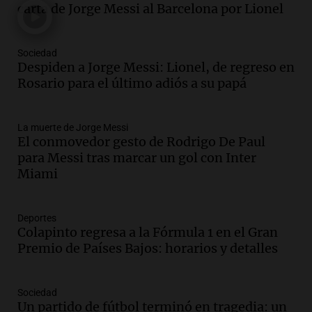
carta de Jorge Messi al Barcelona por Lionel
según San Ignacio de Loyola
Panorama Federal
Episodios
Sociedad
Audio.
Tormentas y filtraciones: "El
Despiden a Jorge Messi: Lionel, de regreso en
agua entra por donde menos
Rosario para el último adiós a su papá
imaginamos"
Una Mañana para todos Rosario
La muerte de Jorge Messi
Episodios
El conmovedor gesto de Rodrigo De Paul
Audio.
Nahuel Pennisi y la huella de
para Messi tras marcar un gol con Inter
Mercedes Sosa: "La emoción es el filtro
Miami
máximo".
Una Mañana para todos Rosario
Episodios
Deportes
Colapinto regresa a la Fórmula 1 en el Gran
Audio.
Orellana Lucca celebró su peña
Premio de Países Bajos: horarios y detalles
de folclore en Córdoba
Tarde y Media
Episodios
Sociedad
Un partido de fútbol terminó en tragedia: un