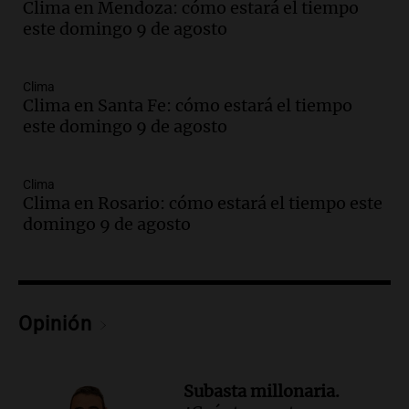
Clima en Mendoza: cómo estará el tiempo
Episodios
este domingo 9 de agosto
Audio.
Casabindo se prepara para una
celebración única: 30.000 turistas y el
tradicional Toreo de la Vincha
Clima
Una mañana para todos
Clima en Santa Fe: cómo estará el tiempo
Episodios
este domingo 9 de agosto
Audio.
Borges, abogada de Pourrain:
"Tres hombres se lo llevaron para
hacerle preguntas y nunca regresó"
Clima
Clima en Rosario: cómo estará el tiempo este
Una mañana para todos
domingo 9 de agosto
Episodios
Audio.
Voluntarios limpiaron 9.000
metros del río Suquía y retiraron hasta
800 kilos de basura por jornada
Una mañana para todos
Opinión
Episodios
Audio.
La historia de la servilleta que
firmó Jorge Messi para el primer
Subasta millonaria.
contrato de Leo con Barcelona