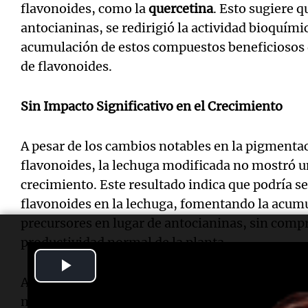
flavonoides, como la
quercetina
. Esto sugiere q
antocianinas, se redirigió la actividad bioquímic
acumulación de estos compuestos beneficiosos d
de flavonoides.
Sin Impacto Significativo en el Crecimiento
A pesar de los cambios notables en la pigmenta
flavonoides, la lechuga modificada no mostró un
crecimiento. Este resultado indica que podría ser
flavonoides en la lechuga, fomentando la acum
precursores en lugar de antocianinas, sin compr
productividad normal de la planta.
Play
Aunque los investigadores aún no han comparad
Video
modificadas con variedades de lechuga verde co