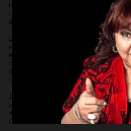
lechuga roja ya tiene un alto nivel de producción
esta estrategia podría ofrecer una vía prometed
de lechuga con componentes funcionales perso
Los investigadores también señalaron que la p
sensible a las condiciones ambientales, como la 
temperatura. Dado que las fábricas de plantas p
controlar cuidadosamente estos factores, los h
desarrollar variedades de lechuga especializad
cultivo en interiores.
La investigación del grupo de
Ezura
recibió fina
subvenciones, incluyendo el Programa sobre la
Abierta con Empresas, Institutos de Investigaci
Ciencia y Tecnología de Japón (JSTOPERA, JPM