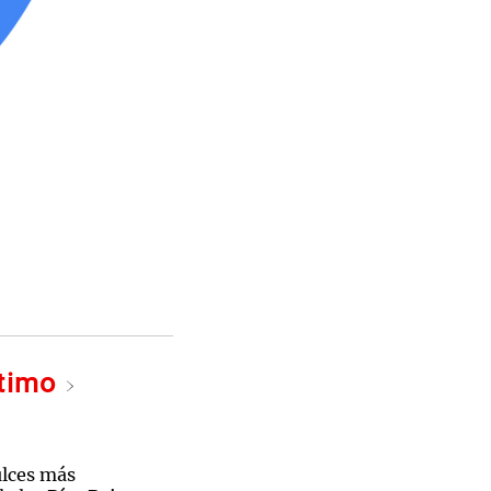
ltimo
ulces más