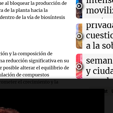
intens
ley de 
el Sen
ue al bloquear la producción de
modernización 
movili
Panorama F
efectos en los 
a de la planta hacia la
propi
Episodios
Audio.
entro de la vía de biosíntesis
contra
privad
Mendo
kirch
cuest
prepar
Panorama F
a la s
Episodios
un fin
ción y la composición de
digital
seman
a reducción significativa en su
Audio.
Argent
 posible alterar el equilibrio de
y ciud
"Mono
Panorama F
ulación de compuestos
Audio.
march
Episodios
ometer el crecimiento y la
Kapan
Conde
contra
Podcast
adelan
tres a
de tier
o directamente las plantas
show 
prisió
Panorama F
nvencionales, se sabe que la