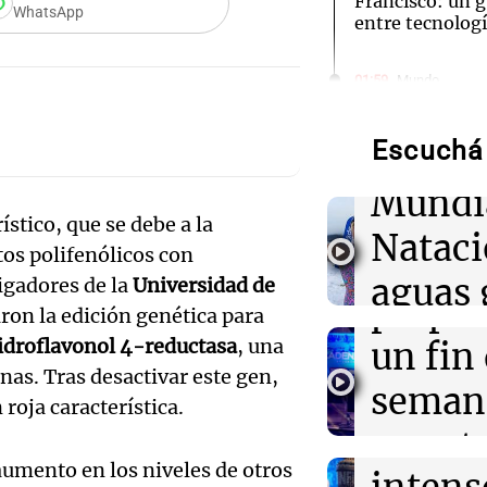
Francisco: un g
WhatsApp
entre tecnolog
Audio.
01:59
Mundo
Laura Galván br
de neo
Centroamerica
establece nuevo
Escuchá 
compit
Mundi
01:29
Ciencia
Audio.
La fertilizació
ístico, que se debe a la
Nataci
del trabajo en 
os polifenólicos con
Mendo
espermatozoid
aguas 
igadores de la
Universidad de
estudio
prepar
aron la edición genética para
frente 
Audio.
idroflavonol 4-reductasa
, una
un fin
01:24
Mundo
Tiroteo en escu
Moren
nas. Tras desactivar este gen,
Tailandia: vario
Galleg
seman
roja característica.
ataque
Turno Noch
enfren
y prot
Episodios
Audio.
01:09
Mundo
aumento en los niveles de otros
La transformac