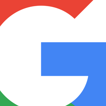
Notas
Notas
No
e en Cadena 3
El huracán de Arequito
Cadena 3 en