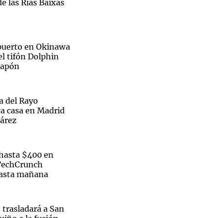
e las Rías Baixas
opuerto en Okinawa
el tifón Dolphin
 Japón
ra del Rayo
ca casa en Madrid
uárez
hasta $400 en
 TechCrunch
hasta mañana
 trasladará a San