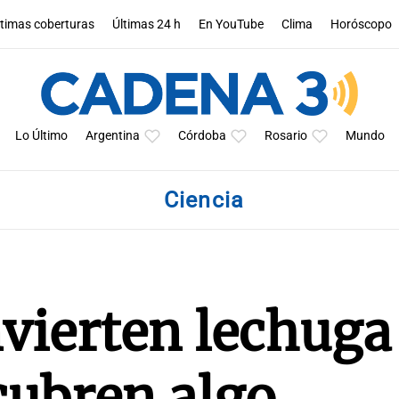
ltimas coberturas
Últimas 24 h
En YouTube
Clima
Horóscopo
Lo Último
Argentina
Córdoba
Rosario
Mundo
Ciencia
nvierten lechuga
cubren algo