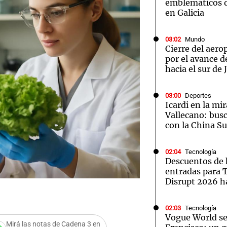
emblemáticos d
en Galicia
03:02
Mundo
Cierre del aer
por el avance d
hacia el sur de
03:00
Deportes
Icardi en la mi
Vallecano: bus
con la China S
02:04
Tecnología
Descuentos de 
entradas para
Disrupt 2026 
02:03
Tecnología
Vogue World se
Mirá las notas de Cadena 3 en