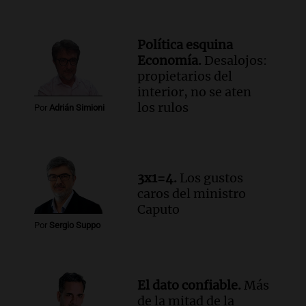
compras de Antonella: bromas en
Rosario.
Viva la Radio Rosario
Política esquina
Episodios
Economía.
Desalojos:
Audio.
Luciano Cáceres llega a Córdoba a
propietarios del
presentar “Paraíso”, una obra que
interior, no se aten
cuestiona certezas masculinas
los rulos
Por
Adrián Simioni
Amamos Argentina
Episodios
3x1=4.
Los gustos
caros del ministro
Caputo
Por
Sergio Suppo
El dato confiable.
Más
de la mitad de la