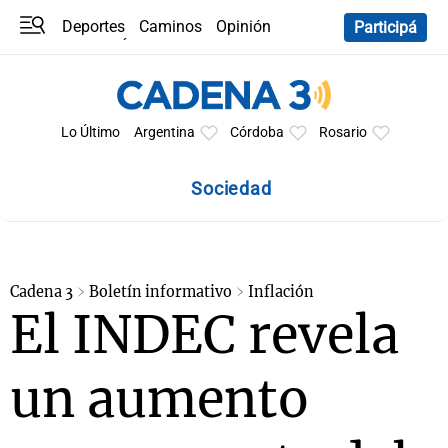
Deportes
Caminos
Opinión
Participá
Programas
Últimas coberturas
Últimas 24 h
En YouTube
Clima
Horóscopo
Lo Último
Argentina
Córdoba
Rosario
Sociedad
Cadena 3
Boletín informativo
Inflación
El INDEC revela
un aumento