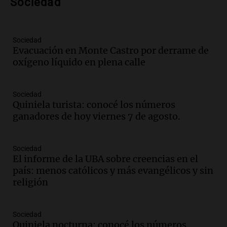
Sociedad
Episodios
Audio.
Denuncias por represión en el
Congreso y evacuación por derrame de
Sociedad
oxígeno en Montecastro
Evacuación en Monte Castro por derrame de
Panorama Federal
oxígeno líquido en plena calle
Episodios
Audio.
Río Gallegos reporta frío extremo
y llega avión para escuelas de la décima
Sociedad
Quiniela turista: conocé los números
brigada aérea
ganadores de hoy viernes 7 de agosto.
Panorama Federal
Episodios
Audio.
La justicia reconoce al COVID
Sociedad
como enfermedad laboral tras la muerte
El informe de la UBA sobre creencias en el
de un docente
país: menos católicos y más evangélicos y sin
Panorama Federal
religión
Episodios
Audio.
Aumento de tarifas de luz en San
Sociedad
Luis a partir de agosto por nueva
Quiniela nocturna: conocé los números