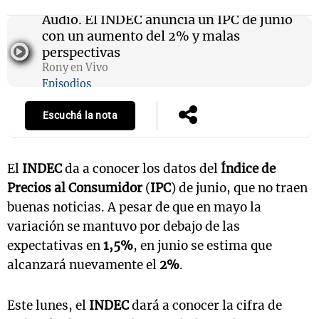
Audio.
El INDEC anuncia un IPC de junio
con un aumento del 2% y malas
perspectivas
Notas
Rony en Vivo
s
Notas
Episodios
La Sole en
ial
Mundial 2026
Cadena 3
Escuchá la nota
El
INDEC
da a conocer los datos del
Índice de
Precios al Consumidor
(
IPC
) de junio, que no traen
buenas noticias. A pesar de que en mayo la
variación se mantuvo por debajo de las
expectativas en
1,5%
, en junio se estima que
alcanzará nuevamente el
2%
.
Este lunes, el
INDEC
dará a conocer la cifra de