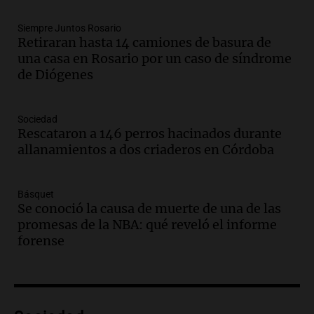
Audio.
Recomendaciones de vino
bonarda para disfrutar el fin de semana
Siempre Juntos Rosario
en Mendoza
Retiraran hasta 14 camiones de basura de
Panorama Federal
una casa en Rosario por un caso de síndrome
Episodios
de Diógenes
Audio.
Mañana inicia la gran exposición
en la Sociedad Rural de Bulaya con
Sociedad
actividades para toda la familia
Rescataron a 146 perros hacinados durante
Panorama Federal
allanamientos a dos criaderos en Córdoba
Episodios
Audio.
Villa María presenta nuevos
edificios y una casa del estudiante para
Básquet
Se conoció la causa de muerte de una de las
jóvenes de la región
promesas de la NBA: qué reveló el informe
Panorama Federal
forense
Episodios
Audio.
Preparativos finales para la gran
exposición en la sociedad rural de
Bulaya este sábado
Panorama Federal