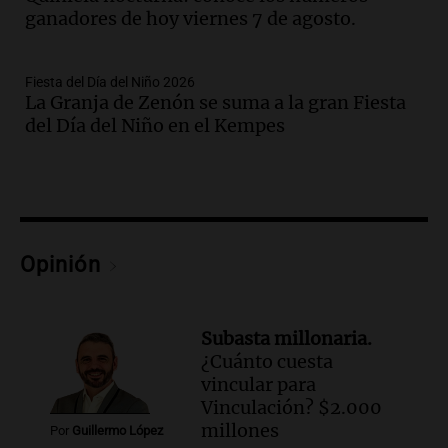
regulación de la energía
ganadores de hoy viernes 7 de agosto.
Panorama Federal
Episodios
Audio.
Gabriela Irrazábal: “Un 35,5% de
Fiesta del Día del Niño 2026
la población del país fue a templos a
La Granja de Zenón se suma a la gran Fiesta
buscar ayuda el último año”
del Día del Niño en el Kempes
La Argentina, hoy
Episodios
Audio.
"Algo pasó al aterrizar": dudas
sobre la muerte del kitesurfista en
Santa Fe.
Opinión
Noticias Rosario
Episodios
Audio.
José Roccuzzo, cortes de carne y
Subasta millonaria.
compras de Antonella: bromas en
¿Cuánto cuesta
Rosario.
vincular para
Ahora país
Vinculación? $2.000
Episodios
millones
Por
Guillermo López
Audio.
José Roccuzzo, cortes de carne y