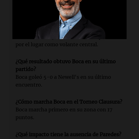
Barracas Central por su convocatoria a la
Selección argentina.
¿Quiénes son los posibles reemplazantes?
Ander Herrera y Williams Alarcón pelearían
por el lugar como volante central.
¿Qué resultado obtuvo Boca en su último
partido?
Boca goleó 5-0 a Newell's en su último
encuentro.
¿Cómo marcha Boca en el Torneo Clausura?
Boca marcha primero en su zona con 17
puntos.
¿Qué impacto tiene la ausencia de Paredes?