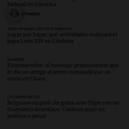
certificados médicos falsos
Federal en Córdoba
Panorama Federal
Por
Juan Federico
Episodios
Audio.
Rafaela propone aumento del
Visita del papa León XIV a Argentina
40% en la Unidad de Cuenta Municipal
Lugar por lugar: qué actividades realizará el
para afrontar costos
papa León XIV en Córdoba
Panorama Federal
Episodios
Audio.
Asamblea abierta en Rafaela
Sociedad
Estremecedor: el mensaje premonitorio que
contra proyecto de inviolabilidad de la
le dio un amigo al joven asesinado por su
propiedad privada
novia en Chaco
Panorama Federal
Episodios
Audio.
Ataque a balazos en Rafaela:
La Cadena del Gol
disparos contra una vivienda y vehículos
Belgrano empató sin goles ante Tigre con un
en los barrios Nogales
dramático desenlace: Cardozo atajó un
Panorama Federal
polémico penal
Episodios
Audio.
Anticipan tormentas fuertes y