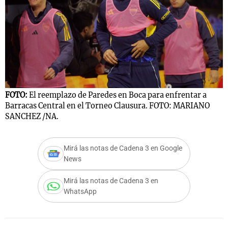
Notas
s
Notas
La Sole en
ial
Mundial 2026
Cadena 3
FOTO:
El reemplazo de Paredes en Boca para enfrentar a
Barracas Central en el Torneo Clausura. FOTO: MARIANO
SANCHEZ /NA.
Mirá las notas de Cadena 3 en Google
News
Mirá las notas de Cadena 3 en
WhatsApp