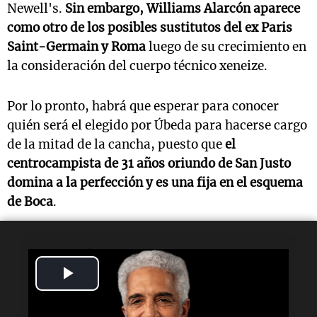
Newell's.
Sin embargo, Williams Alarcón aparece
como otro de los posibles sustitutos del ex Paris
Saint-Germain y Roma
luego de su crecimiento en
la consideración del cuerpo técnico xeneize.
Por lo pronto, habrá que esperar para conocer
quién será el elegido por Úbeda para hacerse cargo
de la mitad de la cancha, puesto que
el
centrocampista de 31 años oriundo de San Justo
domina a la perfección y es una fija en el esquema
de Boca
.
Lectura rápida
Play
¿Quién es la baja en Boca?
Video
Leandro Paredes no podrá jugar ante