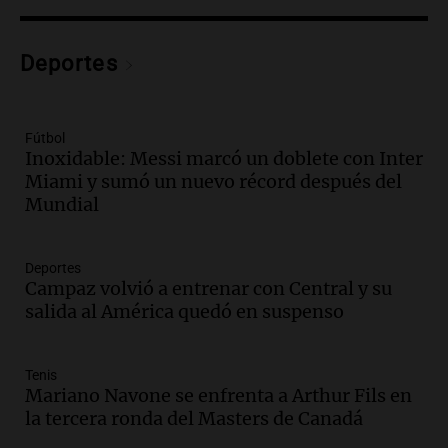
descenso de temperatura en Rafaela
para este jueves
Deportes
Panorama Federal
Episodios
Audio.
Charla gratuita sobre prevención
Fútbol
de fenómenos del superniño en el SEOM
Inoxidable: Messi marcó un doblete con Inter
el 7 de agosto
Miami y sumó un nuevo récord después del
Panorama Federal
Mundial
Episodios
Audio.
Del semáforo a la universidad: la
conmovedora historia de "El Duende" y
Deportes
su hija violinista
Campaz volvió a entrenar con Central y su
La Mesa de Café
salida al América quedó en suspenso
Episodios
Audio.
Avanza la investigación por
Tenis
intento de asalto a la vivienda del
Mariano Navone se enfrenta a Arthur Fils en
empresario Roberto Zagra en Tucumán
la tercera ronda del Masters de Canadá
Panorama Federal