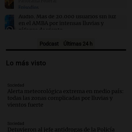
Panorama Federal
09:34
Deportes
Episodios
Campaz volvió a entrenar con Central y su
salida al América quedó en suspenso
Audio.
Más de 20.000 usuarios sin luz
en el AMBA por intensas lluvias y
ráfagas de viento
Panorama Federal
Episodios
Podcast
Últimas 24 h
Audio.
Jesús María implementa estrictas
sanciones para erradicar escapes libres y
Lo más visto
mejorar la seguridad vial
Panorama Federal
Episodios
Sociedad
Audio.
Raúl Bondartusen destaca la
Alerta meteorológica extrema en medio país:
urgencia de resolver la crisis educativa
todas las zonas complicadas por lluvias y
en Tierra del Fuego
vientos fuerte
Panorama Federal
Episodios
Audio.
Policía de Bariloche condenada a
Sociedad
seis meses de prisión por presentar
Detuvieron al jefe antidrogas de la Policía