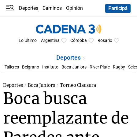
Deportes
Caminos
Opinión
Participá
Programas
Últimas coberturas
Últimas 24 h
En YouTube
Clima
Horóscopo
Lo Último
Argentina
Córdoba
Rosario
Deportes
Talleres
Belgrano
Instituto
Boca Juniors
River Plate
Rugby
Sele
Deportes
Boca Juniors
Torneo Clausura
Boca busca
reemplazante de