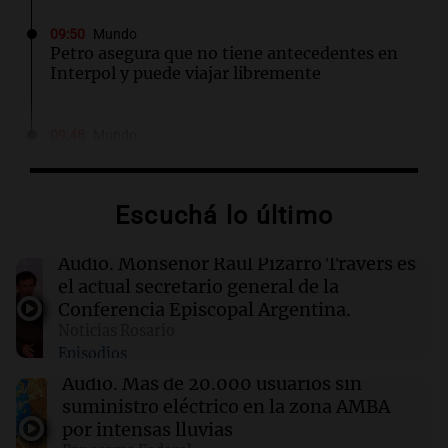
09:50
Mundo
Petro asegura que no tiene antecedentes en
Interpol y puede viajar libremente
09:48
Mundo
Cadena perpetua para el autor del atropello
mortal en Múnich que dejó dos muertos
Escuchá lo último
09:44
La Mesa de Café
Del semáforo a la universidad: la
Audio.
Monseñor Raúl Pizarro Travers es
conmovedora historia de "El Duende" y su
el actual secretario general de la
hija violinista
Conferencia Episcopal Argentina.
Noticias Rosario
Episodios
09:35
Sociedad
Detienen a un jefe de la Policía Federal en
Audio.
Más de 20.000 usuarios sin
Córdoba por robo y abuso de poder
suministro eléctrico en la zona AMBA
por intensas lluvias