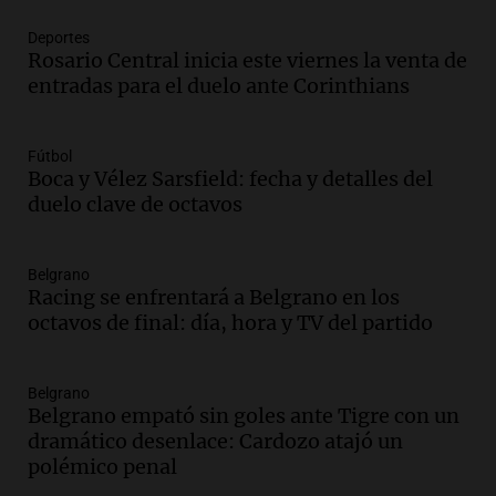
Episodios
Audio.
Schmuck sobre la recuperación
Deportes
del centro rosarino: "La gastronomía es
Rosario Central inicia este viernes la venta de
fundamental"
entradas para el duelo ante Corinthians
Noticias Rosario
Episodios
Fútbol
Audio.
Juicio a Óscar González: testigos
Boca y Vélez Sarsfield: fecha y detalles del
clave declararán sobre velocidad en las
duelo clave de octavos
altas cumbres
Panorama Federal
Episodios
Belgrano
Racing se enfrentará a Belgrano en los
Audio.
Embajada china en Argentina
octavos de final: día, hora y TV del partido
critica a EE.UU. por amenazas a
ejecutivos por trato con telefónica
Panorama Federal
Belgrano
Episodios
Belgrano empató sin goles ante Tigre con un
Audio.
La Expo Regional del Sur se
dramático desenlace: Cardozo atajó un
prepara con novedades para disfrutar en
polémico penal
La Baulal este fin de semana