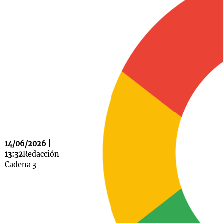
Notas
s
Notas
La Sole en
ial
Mundial 2026
Cadena 3
14/06/2026 |
13:32
Redacción
Cadena 3