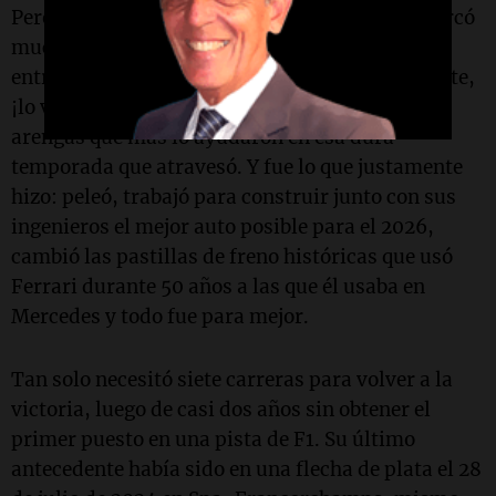
Pero el apoyo de sus fans y una frase que lo marcó
muchísimo, que hasta mencionó en una
entrevista, fue "recuerda quién eres, ya lo hiciste,
¡lo vas a hacer de nuevo!" Fue, quizás, de las
arengas que más lo ayudaron en esa dura
temporada que atravesó. Y fue lo que justamente
hizo: peleó, trabajó para construir junto con sus
ingenieros el mejor auto posible para el 2026,
cambió las pastillas de freno históricas que usó
Ferrari durante 50 años a las que él usaba en
Mercedes y todo fue para mejor.
Tan solo necesitó siete carreras para volver a la
victoria, luego de casi dos años sin obtener el
primer puesto en una pista de F1. Su último
antecedente había sido en una flecha de plata el 28