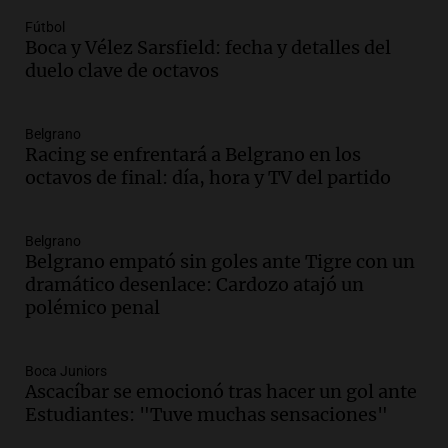
Episodios
Fútbol
Audio.
Perito Moreno recibe la Copa
Boca y Vélez Sarsfield: fecha y detalles del
Mundial de Natación de Invierno con
duelo clave de octavos
récords y atletas de 20 países
Amamos Argentina
Episodios
Belgrano
Audio.
Conductor imputado por
Racing se enfrentará a Belgrano en los
accidente fatal en San Luis dejó tres
octavos de final: día, hora y TV del partido
jóvenes muertos y un herido grave
Panorama Federal
Episodios
Belgrano
Belgrano empató sin goles ante Tigre con un
Audio.
Historiador de la UBA celebró la
dramático desenlace: Cardozo atajó un
marcha atrás en la Ley de Tierras:
polémico penal
“Frenamos un saqueo de recursos”
Amamos Argentina
Episodios
Boca Juniors
Audio.
Ahyre estuvo en el Estudio
Ascacíbar se emocionó tras hacer un gol ante
Federal Sancor Seguros y adelantó su
Estudiantes: "Tuve muchas sensaciones"
nuevo tema a Cadena 3 Rosario.