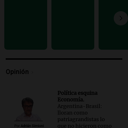
historia nacida en Córdoba
Viva la Radio
Episodios
Audio.
Monseñor Fenoy celebra la visita
de León XIV a Argentina y reflexiona
sobre su impacto espiritual
Panorama Federal
Episodios
Audio.
El ministro de Economía de Santa
Fe relativiza el impacto del fallo sobre
Opinión
jubilaciones en la provincia
Panorama Federal
Episodios
Política esquina
Economía.
Argentina-Brasil:
lloran como
patriagrandistas lo
que no hicieron como
Por
Adrián Simioni