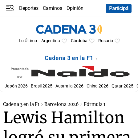
Deportes
Caminos
Opinión
Participá
Programas
Últimas coberturas
Últimas 24 h
En YouTube
Clima
Horóscopo
Lo Último
Argentina
Córdoba
Rosario
Cadena 3 en la F1
Presentado
por
Japón 2026
Brasil 2025
Australia 2026
China 2026
Qatar 2025
Cadena 3 en la F1
Barcelona 2026
Fórmula 1
Lewis Hamilton
logró su primera