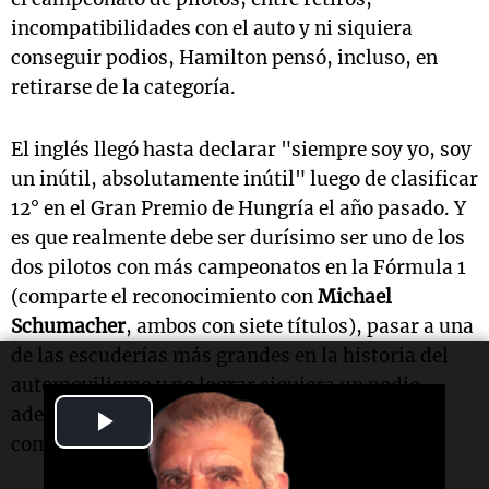
incompatibilidades con el auto y ni siquiera
conseguir podios, Hamilton pensó, incluso, en
retirarse de la categoría.
El inglés llegó hasta declarar "siempre soy yo, soy
un inútil, absolutamente inútil" luego de clasificar
12° en el Gran Premio de Hungría el año pasado. Y
es que realmente debe ser durísimo ser uno de los
dos pilotos con más campeonatos en la Fórmula 1
(comparte el reconocimiento con
Michael
Schumacher
, ambos con siete títulos), pasar a una
de las escuderías más grandes en la historia del
automovilismo y no lograr siquiera un podio,
además de perder constantemente contra su
Play
compañero
Charles Leclerc
.
Video