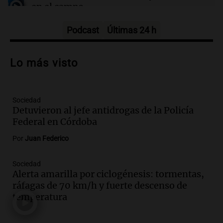
en el campo
Panorama Federal
Episodios
Podcast
Últimas 24 h
Audio.
Preparativos para la feria en La
Bulalle, Córdoba: actividades y horarios
Lo más visto
de apertura
Panorama Federal
Episodios
Sociedad
Audio.
Río Gallegos enfrenta secuelas de
Detuvieron al jefe antidrogas de la Policía
lluvias, senadores manifiestan
Federal en Córdoba
oposición a ley de tierras
Panorama Federal
Por
Juan Federico
Episodios
Audio.
Mendoza celebra la apertura del
Sociedad
Alerta amarilla por ciclogénesis: tormentas,
centro de esquí Penitentes Park tras
ráfagas de 70 km/h y fuerte descenso de
siete años de cierre por falta de nieve
temperatura
Panorama Federal
Episodios