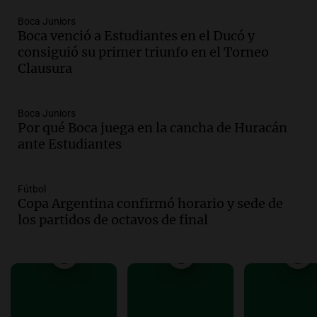
Viva la Radio Rosario
Boca Juniors
Episodios
Boca venció a Estudiantes en el Ducó y
Audio.
Cierre del Paso Internacional
consiguió su primer triunfo en el Torneo
Cristo Redentor por acumulación de
Clausura
nieve se extiende a 22 días
Panorama Federal
Episodios
Boca Juniors
Por qué Boca juega en la cancha de Huracán
Audio.
Estudiantes de Italia realizan
ante Estudiantes
prácticas docentes en Córdoba para
enriquecer su formación educativa
Panorama Federal
Fútbol
Episodios
Copa Argentina confirmó horario y sede de
Audio.
La Universidad de Milán y su
los partidos de octavos de final
colaboración con la municipalidad para
la educación y parques
Panorama Federal
Episodios
Audio.
El papamóvil de Juan Pablo II
revive con la visita de León XIV y una