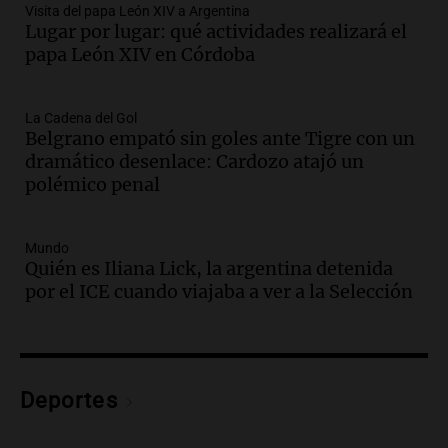
Audio.
Madres en Rosario piden por la
Visita del papa León XIV a Argentina
Lugar por lugar: qué actividades realizará el
ley Joaquín.
papa León XIV en Córdoba
Viva la Radio Rosario
Episodios
Audio.
Juan Pedro Colombo, rematador
La Cadena del Gol
Belgrano empató sin goles ante Tigre con un
de hacienda: “Las tecnologías no
dramático desenlace: Cardozo atajó un
reemplazan el contacto con la gente”
polémico penal
La Argentina, hoy
Episodios
Audio.
Un trabajador herido tras caer a
Mundo
Quién es Iliana Lick, la argentina detenida
un pozo de 17 metros en Nueva Córdoba
por el ICE cuando viajaba a ver a la Selección
Panorama Federal
Episodios
Audio.
Lanzamiento del Tigo 7 CSH: el
nuevo híbrido enchufable de Chery llega
Deportes
al mercado argentino
Panorama Federal