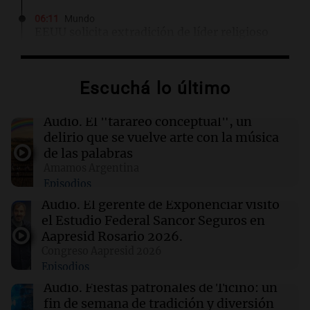
06:11
Mundo
EEUU solicita extradición de líder religioso
filipino por graves cargos de abuso y fraude
Escuchá lo último
06:04
Mundo
Protestas de trabajadores sanitarios en el
epicentro del brote de ébola en Congo por
Audio.
El "tarareo conceptual", un
salarios impagos
delirio que se vuelve arte con la música
de las palabras
Amamos Argentina
06:04
Mundo
Episodios
Acuerdo entre Irán y Omán, bajas israelíes en
Líbano y otros eventos en Oriente Medio
Audio.
El gerente de Exponenciar visitó
el Estudio Federal Sancor Seguros en
Aapresid Rosario 2026.
06:03
Tecnología
Congreso Aapresid 2026
El DOJ de Trump supervisará los patrocinios
Episodios
de visas de OpenAI para empleados
extranjeros
Audio.
Fiestas patronales de Ticino: un
fin de semana de tradición y diversión