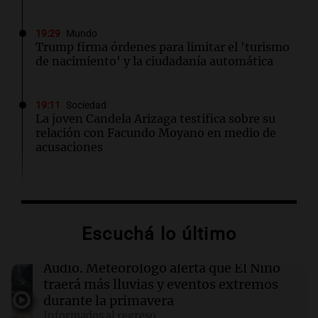
19:29
Mundo
Trump firma órdenes para limitar el 'turismo
de nacimiento' y la ciudadanía automática
19:11
Sociedad
La joven Candela Arizaga testifica sobre su
relación con Facundo Moyano en medio de
acusaciones
19:09
Sociedad
Finalizan las lluvias en el AMBA: frío extremo
y mínimas de hasta 1 grado se esperan
Escuchá lo último
19:08
Política y Economía
Audio.
Meteorólogo alerta que El Niño
Industriales santafesinos cruzaron a Caputo:
traerá más lluvias y eventos extremos
"No resuelve problemas productivos"
durante la primavera
Informados al regreso