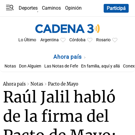
Deportes
Caminos
Opinión
Participá
Programas
Últimas coberturas
Últimas 24 h
En YouTube
Clima
Horóscopo
Lo Último
Argentina
Córdoba
Rosario
Ahora país
Notas
Don Alguien
Las Notas de Fefe
En familia, aquí y allá
Conexi
Ahora país
Notas
Pacto de Mayo
Raúl Jalil habló
de la firma del