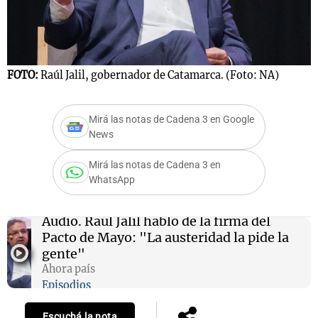
Notas
FOTO:
Raúl Jalil, gobernador de Catamarca. (Foto: NA)
s
Notas
La Sole en
ial
Mundial 2026
Cadena 3
Mirá las notas de Cadena 3 en Google
News
Mirá las notas de Cadena 3 en
WhatsApp
Audio.
Raúl Jalil habló de la firma del
Pacto de Mayo: "La austeridad la pide la
gente"
Ahora país
Episodios
Escuchá la nota