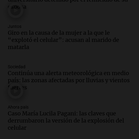
Privada.
esposa
Viva la Radio Rosario
Episodios
Audio.
Manifestación en Rosario contra
Juntos
la ley de Propiedad Privada debatida en
Giro en la causa de la mujer a la que le
el Senado.
“explotó el celular”: acusan al marido de
Viva la Radio Rosario
matarla
Episodios
Audio.
Luis Juez cuestionó la polémica
Sociedad
por la Ley de Tierras: "Construyeron un
Continúa una alerta meteorológica en medio
relato mentiroso"
país: las zonas afectadas por lluvias y vientos
Informados al regreso
fuertes
Episodios
Audio.
La Boulaille se prepara para su
gran expo, con concurso de panificados
Ahora país
Caso María Lucila Pagani: las claves que
y actividades destacadas
derrumbaron la versión de la explosión del
Panorama Federal
celular
Episodios
Audio.
Detienen en Salta a abogado que