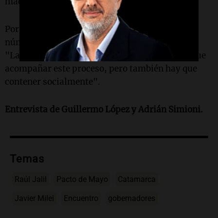
macroeconomía".
Por último, Jalil aseguró que están en orden los
números fiscales de la provincia de Catamarca.
"La austeridad la piden los ciudadanos y hay que
acompañar este proceso, pero también hay que
contener socialmente".
Entrevista de Guillermo López y Adrián Simioni.
Temas
Raúl Jalil
Pacto de Mayo
Catamarca
Javier Milei
Encuentro
gobernadores