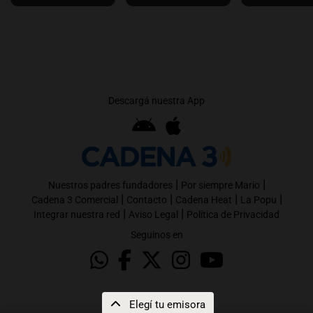
Descargá nuestra App
|
|
Nuestros padres fundadores
Por siempre Mario
|
|
|
|
Cadena 3 Comercial
Contacto
Cadena Heat
La Popu
|
|
Integrar nuestra red
Aviso Legal
Política de Privacidad
Seguinos en
Elegí tu emisora