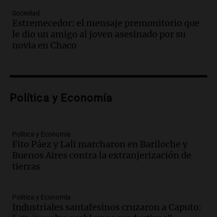
violó libertad condicional al ir al
Sociedad
Mundial de Atlanta
Estremecedor: el mensaje premonitorio que
Panorama Federal
le dio un amigo al joven asesinado por su
Episodios
novia en Chaco
Audio.
La UNC entregó más bicicletas a
estudiantes y proyecta duplicar el
programa de movilidad sustentable
Viva la Radio
Política y Economía
Episodios
Audio.
Expertos advierten sobre posible
nevada en Mendoza este fin de semana
tras condiciones invernales
Política y Economía
Fito Páez y Lali marcharon en Bariloche y
Panorama Federal
Buenos Aires contra la extranjerización de
Episodios
tierras
Audio.
Padres presentes, pero
distraídos: ¿Qué pasa con un niño
cuando el padre mira mucho el teléfono?
Política y Economía
Educar entre todos
Industriales santafesinos cruzaron a Caputo:
Episodios