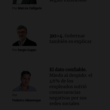
Procrear en la provincia
Por
Marcos Calligaris
Panorama Federal
Episodios
3x1=4.
Gobernar
también es explicar
Por
Sergio Suppo
El dato confiable.
Miedo al despido: el
46% de los
empleados sufrió
consecuencias
Por
negativas por sus
Federico Albarenque
redes sociales