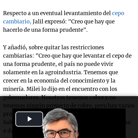
Respecto a un eventual levantamiento del
cepo
cambiario,
Jalil expresó: "Creo que hay que
hacerlo de una forma prudente".
Y añadió, sobre quitar las restricciones
cambiarias: "Creo que hay que levantar el cepo de
una forma prudente, el país no puede vivir
solamente en la agroindustria. Tenemos que
crecer en la economía del conocimiento y la
minería. Milei lo dijo en el encuentro con los
gobernadores. Nosotros tenemos cobre y no
tenemos ningún proyecto de cobre, pero hay varios
proyectos que están avanzando en San Juan, en
Play
Salta. Creo que la
minería, el petróleo y el gas
van
a dar las divisas necesarias para estabilizar la
Video