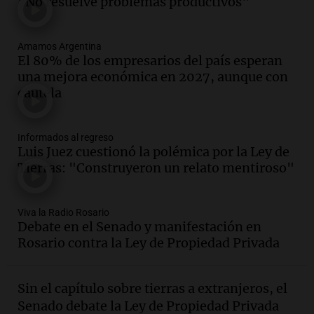
"No resuelve problemas productivos"
Audio.
Presentan el innovador Parque
Tecnológico en Villa María con dos
Amamos Argentina
edificios icónicos
El 80% de los empresarios del país esperan
Panorama Federal
una mejora económica en 2027, aunque con
Episodios
cautela
Audio.
Polémica en el fútbol argentino:
árbitros bajo la lupa tras fallos
controvertidos
Informados al regreso
Panorama Federal
Luis Juez cuestionó la polémica por la Ley de
Episodios
Tierras: "Construyeron un relato mentiroso"
Audio.
El kirchnerismo no logra apoyo
para modificar proyecto de propiedad
Viva la Radio Rosario
privada en el Senado Nacional
Debate en el Senado y manifestación en
Panorama Federal
Rosario contra la Ley de Propiedad Privada
Episodios
Audio.
Estados Unidos advierte sobre
contrato entre cooperativa argentina y
Sin el capítulo sobre tierras a extranjeros, el
Huawei en Neuquén
Senado debate la Ley de Propiedad Privada