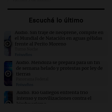
viernes 7 de agosto
00:11
Clima
Escuchá lo último
Clima en Rosario: cómo estará el tiempo este
viernes 7 de agosto
Audio.
Sin traje de neoprene, compite en
el Mundial de Natación en aguas gélidas
00:11
Mundo
frente al Perito Moreno
Incendio en Cuernavaca por fuga de gas en
Turno Noche
camión cisterna deja 21 heridos
Episodios
Audio.
Mendoza se prepara para un fin
00:05
Política y Economía
de semana helado y protestas por ley de
Ley de Propiedad Privada: maratónica sesión
tierras
en el Senado sin el capítulo de tierras para
Panorama Federal
extranjeros
Episodios
Audio.
Río Gallegos enfrenta frío
intenso y movilizaciones contra el
kirchnerismo
Panorama Federal