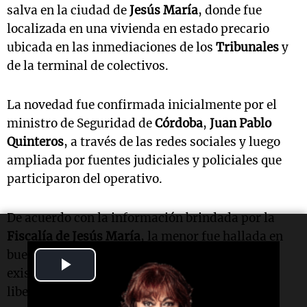
salva en la ciudad de
Jesús María
, donde fue
localizada en una vivienda en estado precario
ubicada en las inmediaciones de los
Tribunales
y
de la terminal de colectivos.
La novedad fue confirmada inicialmente por el
ministro de Seguridad de
Córdoba
,
Juan Pablo
Quinteros
, a través de las redes sociales y luego
ampliada por fuentes judiciales y policiales que
participaron del operativo.
De acuerdo con la información brindada por la
Fiscalía de Jesús María
, la menor fue hallada en
buen estado de salud y, hasta el momento, no
Play
existen indicios de que haya sido privada de su
Video
libertad o víctima de algún delito.