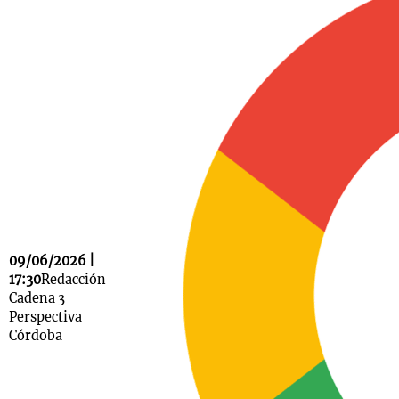
Notas
s
Notas
La Sole en
ial
Mundial 2026
Cadena 3
09/06/2026 |
17:30
Redacción
Cadena 3
Perspectiva
Córdoba