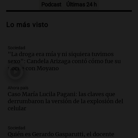
Episodios
Podcast
Últimas 24 h
Audio.
Debate en el Senado sobre
propiedad privada y cuestionamientos a
Lo más visto
la soberanía digital en Argentina
Panorama Federal
Episodios
Sociedad
Audio.
Mendoza se prepara para un fin
"La droga era mía y ni siquiera tuvimos
de semana helado y ciudadanos
sexo": Candela Arizaga contó cómo fue su
marchan contra reforma de tierras
noche con Moyano
Panorama Federal
Episodios
Ahora país
Audio.
El "Mono" de Kapanga
Caso María Lucila Pagani: las claves que
adelantó su show en Rosario.
derrumbaron la versión de la explosión del
Viva la Radio Rosario
celular
Episodios
Audio.
Condenan a tres años de prisión
Sociedad
en suspenso a hombre por simular robo
Quién es Gerardo Gasparutti, el docente
de recaudación en San Luis