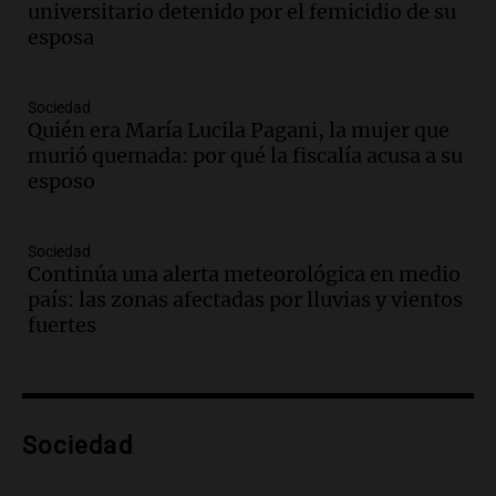
universitario detenido por el femicidio de su
Panorama Federal
esposa
Episodios
Audio.
Medicina reproductiva, entre la
ayuda por problemas de fertilidad y la
Sociedad
Quién era María Lucila Pagani, la mujer que
ostentación de millonarios
murió quemada: por qué la fiscalía acusa a su
Amamos Argentina
esposo
Episodios
Audio.
El juicio contra Oscar González
avanza con testimonios clave sobre el
Sociedad
accidente en Villa Dolores
Continúa una alerta meteorológica en medio
Panorama Federal
país: las zonas afectadas por lluvias y vientos
Episodios
fuertes
Audio.
El teatro Real da la bienvenida a
la temporada Rock Real con bandas
tributo todos los jueves
Panorama Federal
Sociedad
Episodios
Audio.
Nicolás Marotta, el cordobés de