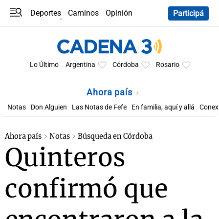
Deportes
Caminos
Opinión
Participá
Programas
Últimas coberturas
Últimas 24 h
En YouTube
Clima
Horóscopo
Lo Último
Argentina
Córdoba
Rosario
Ahora país
Notas
Don Alguien
Las Notas de Fefe
En familia, aquí y allá
Conexi
Ahora país
Notas
Búsqueda en Córdoba
Quinteros
confirmó que