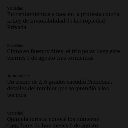
Recoleta: “Enfrentar a Boca, sea donde
sea, va a ser lindo”
Sociedad
Enfrentamientos y caos en la protesta contra
La Cadena del Gol
la Ley de Inviolabilidad de la Propiedad
Episodios
Privada
Audio.
Débora Blanca, psicóloga experta
en ludopatía: “Tener el casino en la
mano es muy peligroso”
Sociedad
La Argentina, hoy
Clima en Buenos Aires: el frío polar llega este
Episodios
viernes 7 de agosto tras tormentas
Audio.
Docentes italianos visitaron la
ciudad de Córdoba para interiorizarse
Turno Noche
sobre los parques educativos
Un sismo de 4,6 grados sacudió Mendoza:
Amamos Argentina
detalles del temblor que sorprendió a los
Episodios
vecinos
Audio.
Meteorólogo alertó que El Niño
traerá más lluvias y eventos extremos
durante la primavera
Sociedad
Informados al regreso
Quiniela turista: conocé los números
Episodios
ganadores de hoy jueves 6 de agosto.