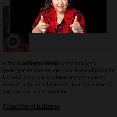
Viva la Radio
"Estoy esperando verla y
abrazarla": la emoción de la
madre tras el hallazgo
El fiscal
Guillermo Monti
continuará con la
investigación para reconstruir qué ocurrió durante
las horas en las que la adolescente permaneció
fuera de su hogar y determinar las circunstancias
que rodearon su desaparición.
Cómo fue el hallazgo