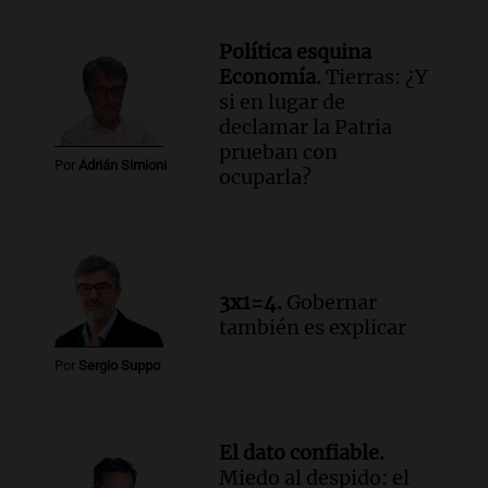
Episodios
Política esquina
Audio.
Manifestación en Rosario contra
Economía.
Tierras: ¿Y
la ley de Propiedad Privada debatida en
si en lugar de
el Senado.
declamar la Patria
Viva la Radio Rosario
prueban con
Episodios
Por
Adrián Simioni
ocuparla?
Audio.
Luis Juez cuestionó la polémica
por la Ley de Tierras: "Construyeron un
relato mentiroso"
Informados al regreso
Episodios
3x1=4.
Gobernar
también es explicar
Por
Sergio Suppo
El dato confiable.
Miedo al despido: el