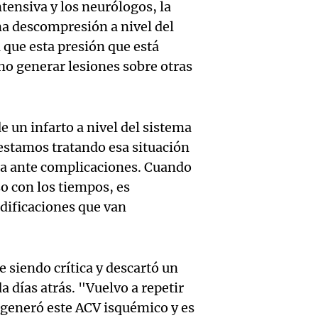
suspen
tensiva y los neurólogos, la
Medic
Viva la Radi
hombr
una descompresión a nivel del
Episodios
reprod
 que esta presión que está
simula
Audio.
entre 
no generar lesiones sobre otras
de rec
contra
por p
en San
Gonzá
de fert
 un infarto a nivel del sistema
Panorama F
estamos tratando esa situación
Audio.
avanz
la ost
Episodios
ta ante complicaciones. Cuando
teatro
testim
de mil
o con los tiempos, es
la bie
odificaciones que van
clave 
Amamos Arg
Episodios
Audio.
la tem
accide
Marott
Rock R
Villa 
e siendo crítica y descartó un
a días atrás.
"Vuelvo a repetir
cordob
bandas
Panorama F
Audio.
y generó este ACV isquémico y es
Episodios