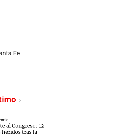
anta Fe
ltimo
iveras sufrió un ACV.
nomía
te al Congreso: 12
 heridos tras la