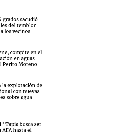
6 grados sacudió
les del temblor
a los vecinos
Notas
tas
Notas
Venezuela de
ene, compite en el
 Groenlandia
Comprometidos
Madur
ación en aguas
al Perito Moreno
 la explotación de
ional con nuevas
es sobre agua
i" Tapia busca ser
a AFA hasta el