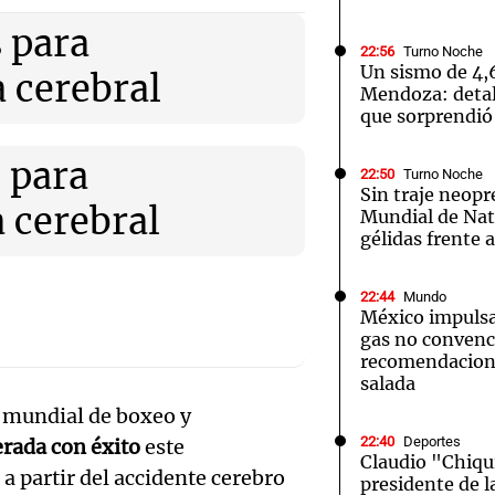
 para
22:56
Turno Noche
Un sismo de 4,
 cerebral
Mendoza: detal
que sorprendió 
ncia a la
Notas
Notas
No
 para
22:50
Turno Noche
Sin traje neopr
e en Cadena 3
El huracán de Arequito
Cadena 3 en
 cerebral
Mundial de Nat
gélidas frente 
22:44
Mundo
México impulsa
gas no convenc
recomendacion
salada
 mundial de boxeo y
22:40
Deportes
rada con éxito
este
Claudio "Chiqu
a partir del accidente cerebro
presidente de l