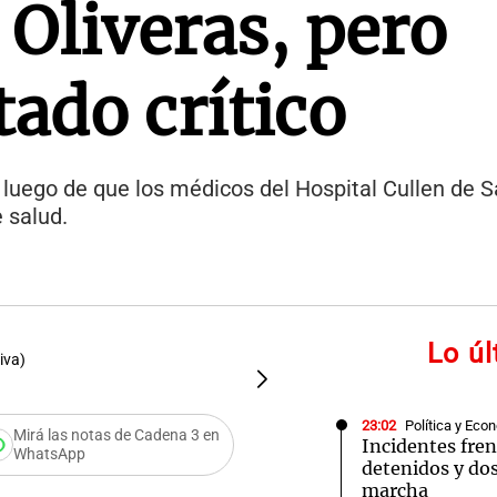
Oliveras, pero
tado crítico
luego de que los médicos del Hospital Cullen de S
 salud.
Lo ú
iva)
FOTO:
La "Locomotora" Ol
23:02
Política y Eco
Mirá las notas de Cadena 3 en
Incidentes fren
WhatsApp
detenidos y dos
ito a
marcha