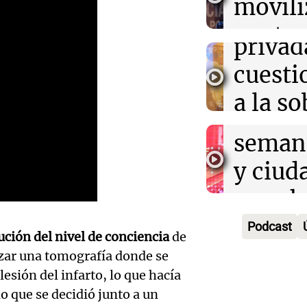
movili
Panorama F
ayuda por probl
propi
Episodios
y la ostentació
Audio.
contra
privad
Mendo
kirch
cuest
prepar
Panorama F
a la s
Episodios
un fin
digital
seman
Audio.
Argent
y ciud
"Mono
Panorama F
Audio.
march
Episodios
Kapan
Conde
contra
Podcast
adelan
ción del nivel de conciencia
de
tres a
de tier
izar una tomografía donde se
show 
prisió
esión del infarto, lo que hacía
Panorama F
Audio.
Rosari
Episodios
o que se decidió junto a un