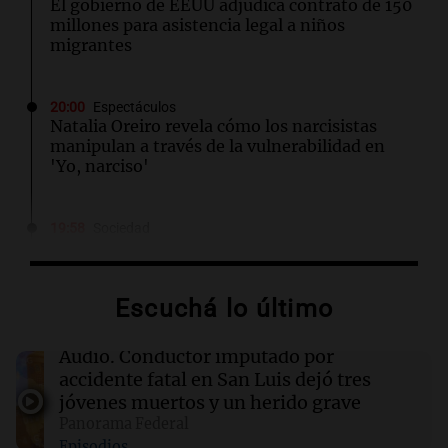
El gobierno de EEUU adjudica contrato de 150
millones para asistencia legal a niños
migrantes
20:00
Espectáculos
Natalia Oreiro revela cómo los narcisistas
manipulan a través de la vulnerabilidad en
'Yo, narciso'
19:58
Sociedad
Publican la primera imagen de la joven
arrestada por el homicidio de Matías Álvarez
Guardia en Chaco
Escuchá lo último
19:57
Sociedad
Audio.
Conductor imputado por
Economía, inversiones y producción: el
accidente fatal en San Luis dejó tres
debate que llega con Experiencia IDEA
jóvenes muertos y un herido grave
Rosario
Panorama Federal
Episodios