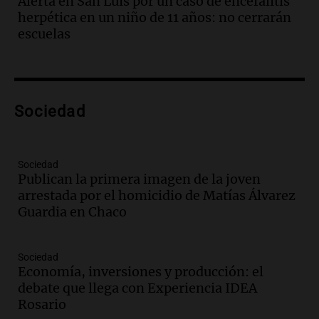
Alerta en San Luis por un caso de encefalitis
jubilaciones en la provincia
herpética en un niño de 11 años: no cerrarán
Panorama Federal
escuelas
Episodios
Audio.
La visita del Papa León XIV a
Argentina causa gran alegría en Santa
Fe, confirma el arzobispo Fenoi
Sociedad
Panorama Federal
Episodios
Audio.
Visita del Papa León XIV: el
Sociedad
organizador de la gira de Juan Pablo II
Publican la primera imagen de la joven
recordó el desafío logístico
arrestada por el homicidio de Matías Álvarez
Viva la Radio
Guardia en Chaco
Episodios
Audio.
Detención del jefe antidrogas de
la Policía Federal en Córdoba por
Sociedad
irregularidades en procedimientos
Economía, inversiones y producción: el
Panorama Federal
debate que llega con Experiencia IDEA
Episodios
Rosario