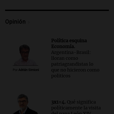
Episodios
Audio.
El boom de los drones en el agro:
ya hay casi 4.000 en el campo
argentino
Opinión
BCR Agtech Forum
Episodios
Audio.
El recuerdo de la conmovedora
Política esquina
anécdota familiar de Jairo sobre la
Economía.
vocación de servicio de Illia
Argentina-Brasil:
Amamos Argentina
lloran como
Episodios
patriagrandistas lo
que no hicieron como
Audio.
Munir Bracco, sobre la visita del
Por
Adrián Simioni
politicos
papa León XIV: "Será una bocanada de
aire fresco para todos"
Viva la Radio
Episodios
Audio.
Casi 5.000 estudiantes participan
3x1=4.
Qué significa
en la segunda edición de Enséñame
políticamente la visita
Tucumán, el concurso educativo
del papa León XIV