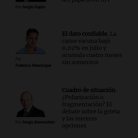
Panorama Federal
Por
Sergio Suppo
Episodios
El dato confiable.
La
carne vacuna bajó
0,02% en julio y
acumula cuatro meses
Por
sin aumentos
Federico Albarenque
Cuadro de situación.
¿Polarización o
fragmentación? El
debate sobre la grieta
y las terceras
Por
Sergio Berensztein
opciones