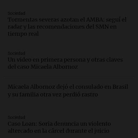
Audio.
Trabajaba con su padre, se
capacitó en la escuela de oficios y
Sociedad
mantiene la residencia de la UNC
Tormentas severas azotan el AMBA: seguí el
Gajes del Oficio
radar y las recomendaciones del SMN en
Episodios
tiempo real
Audio.
Juicio a Óscar González: testigos
revelan detalles del siniestro en las
Altas Cumbres
Sociedad
Un video en primera persona y otras claves
Panorama Federal
del caso Micaela Albornoz
Episodios
Audio.
Carlos Balean recuerda el Papa
Móvil diseñado por su padre para la
Micaela Albornoz dejó el consulado en Brasil
visita de Juan Pablo II a Córdoba
y su familia otra vez perdió rastro
Panorama Federal
Episodios
Audio.
Recuerdos del papa móvil
Sociedad
diseñado por Renault en Córdoba: un
Caso Loan: Soria denuncia un violento
legado familiar y empresarial
altercado en la cárcel durante el juicio
Panorama Federal