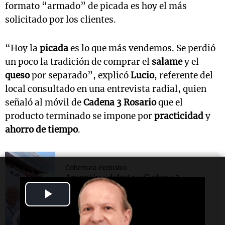
formato “armado” de picada es hoy el más
solicitado por los clientes.
“Hoy la
picada
es lo que más vendemos. Se perdió
un poco la tradición de comprar el
salame
y el
queso
por separado”, explicó
Lucio
, referente del
local consultado en una entrevista radial, quien
señaló al móvil de
Cadena 3 Rosario
que el
producto terminado se impone por
practicidad
y
ahorro de tiempo
.
Cobertura exclusiva
Argentina debuta y Cadena 3
despliega una cobertura
Play
mundialista histórica
Video