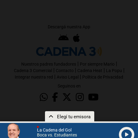
Descargá nuestra App
|
|
Nuestros padres fundadores
Por siempre Mario
|
|
|
|
Cadena 3 Comercial
Contacto
Cadena Heat
La Popu
|
|
Integrar nuestra red
Aviso Legal
Política de Privacidad
Seguinos en
Elegí tu emisora
La Cadena del Gol
Boca vs. Estudiantes