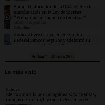
19:55
Boca Juniors
Audio.
Historiador de la UBA celebró la
Por qué Boca juega en la cancha de Huracán
marcha atrás en la Ley de Tierras:
ante Estudiantes
“Frenamos un saqueo de recursos”
Amamos Argentina
Episodios
19:53
Mundo
La Fiscalía de Guatemala admite ante la CIDH
Audio.
Ahyre estuvo en el Estudio
la cooptación por grupos de poder
Federal Sancor Seguros y adelantó su
nuevo tema a Cadena 3 Rosario.
Viva la Radio Rosario
Episodios
Podcast
Últimas 24 h
Audio.
Cierre del Paso Internacional
Cristo Redentor por acumulación de
Lo más visto
nieve se extiende a 22 días
Panorama Federal
Episodios
Sociedad
Audio.
Estudiantes de Italia realizan
Alerta amarilla por ciclogénesis: tormentas,
prácticas docentes en Córdoba para
ráfagas de 70 km/h y fuerte descenso de
enriquecer su formación educativa