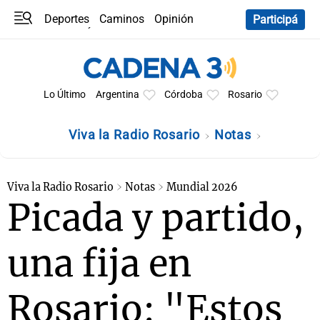
Deportes
Caminos
Opinión
Participá
Programas
Últimas coberturas
Últimas 24 h
En YouTube
Clima
Horóscopo
Lo Último
Argentina
Córdoba
Rosario
Viva la Radio Rosario
Notas
Viva la Radio Rosario
Notas
Mundial 2026
Picada y partido,
una fija en
Rosario: "Estos