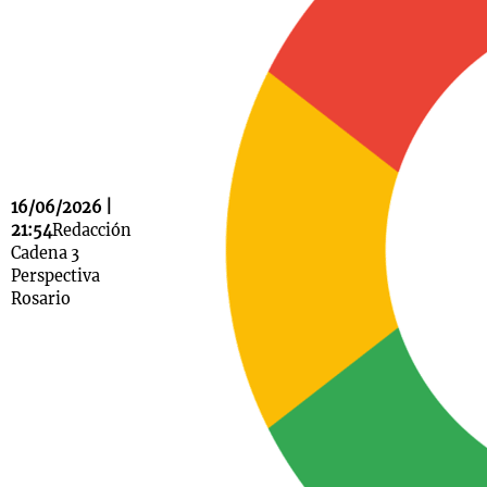
Notas
s
Notas
La Sole en
ial
Mundial 2026
Cadena 3
16/06/2026 |
21:54
Redacción
Cadena 3
Perspectiva
Rosario