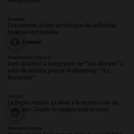
temperatura
Panorama Federal
Episodios
Audio.
La Universidad de Milán y su
Sociedad
colaboración con la municipalidad para
Detuvieron al jefe antidrogas de la Policía
la educación y parques
Federal en Córdoba
Panorama Federal
Por
Juan Federico
Episodios
Audio.
Monseñor Fenoy celebra la visita
Radioinforme 3 Rosario
de León XIV a Argentina y reflexiona
Juez autorizó a integrante de "Los Monos" a
sobre su impacto espiritual
salir de prisión para ir al shopping: "Es
Panorama Federal
frecuente"
Episodios
Audio.
El papamóvil de Juan Pablo II
revive con la visita de León XIV y una
La Popu
La Popu cumple 32 años y lo festeja con un
historia nacida en Córdoba
regalazo: ¡Naldo te equipa toda la casa!
Viva la Radio
Episodios
Audio.
El ministro de Economía de Santa
Panorama Federal
Fe relativiza el impacto del fallo sobre