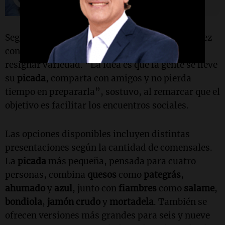
Según detalló, el principal atractivo es la rapidez
con la que puede resolverse una comida sin
resignar variedad. “La idea es que la gente se lleve
su
picada
, comparta con amigos y no pierda
tiempo en prepararla”, sostuvo, al remarcar que el
objetivo es facilitar los encuentros sociales.
Las opciones disponibles incluyen distintas
presentaciones según la cantidad de comensales.
La
picada
más pequeña, pensada para cuatro
personas, combina
quesos
como
pategrás
,
ahumado
y
azul
, junto con
fiambres
como
salame
,
bondiola
,
jamón crudo
y
mortadela
. También se
ofrecen versiones más grandes para seis y nueve