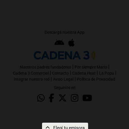
Descargá nuestra App
|
|
Nuestros padres fundadores
Por siempre Mario
|
|
|
|
Cadena 3 Comercial
Contacto
Cadena Heat
La Popu
|
|
Integrar nuestra red
Aviso Legal
Política de Privacidad
Seguinos en
Elegí tu emisora