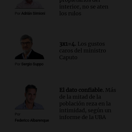
Viva la Radio Rosario
interior, no se aten
Episodios
los rulos
Por
Adrián Simioni
Audio.
Luciano Cáceres llega a Córdoba a
presentar “Paraíso”, una obra que
cuestiona certezas masculinas
Amamos Argentina
3x1=4.
Los gustos
Episodios
caros del ministro
Caputo
Por
Sergio Suppo
El dato confiable.
Más
de la mitad de la
población reza en la
intimidad, según un
Por
informe de la UBA
Federico Albarenque