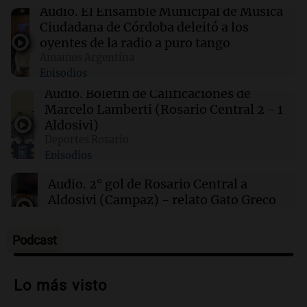
sábado 8 de agosto
Audio.
El Ensamble Municipal de Música
Ciudadana de Córdoba deleitó a los
oyentes de la radio a puro tango
00:00
Clima
Amamos Argentina
Clima en Córdoba: cómo estará el tiempo este
Episodios
sábado 8 de agosto
Audio.
Boletín de Calificaciones de
Marcelo Lamberti (Rosario Central 2 - 1
23:54
Mundo
Aldosivi)
De la Espriella promete impulsar energías
Deportes Rosario
limpias y revitalizar el sector petrolero en
Episodios
Colombia
Audio.
2° gol de Rosario Central a
Aldosivi (Campaz) - relato Gato Greco
Deportes Rosario
Episodios
Podcast
Audio.
Nuevo desarrollo urbano y casa
del estudiante impulsan el crecimiento
Lo más visto
en Villa María
Panorama Federal