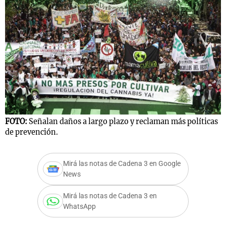
Notas
s
Notas
La Sole en
ial
Mundial 2026
Cadena 3
FOTO:
Señalan daños a largo plazo y reclaman más políticas
de prevención.
Mirá las notas de Cadena 3 en Google
News
Mirá las notas de Cadena 3 en
WhatsApp