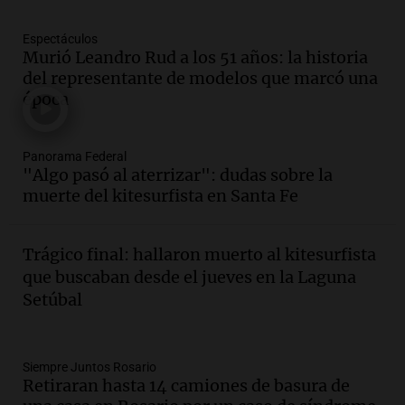
Episodios
Espectáculos
Audio.
La gran exposición de la rural de
Murió Leandro Rud a los 51 años: la historia
la Bulaya abrirá sus puertas mañana con
del representante de modelos que marcó una
diversas actividades y sorpresas
época
Panorama Federal
Episodios
Audio.
Villa María presenta nuevos
Panorama Federal
edificios y proyecta una casa del
"Algo pasó al aterrizar": dudas sobre la
estudiante con 48 municipios
muerte del kitesurfista en Santa Fe
involucrados
Panorama Federal
Episodios
Trágico final: hallaron muerto al kitesurfista
Audio.
1° gol de Rosario Central a
que buscaban desde el jueves en la Laguna
Aldosivi (Zalazar en contra) - relato
Setúbal
Gato Greco
Deportes Rosario
Episodios
Audio.
Recomendaciones de vino
Siempre Juntos Rosario
Retiraran hasta 14 camiones de basura de
bonarda para disfrutar el fin de semana