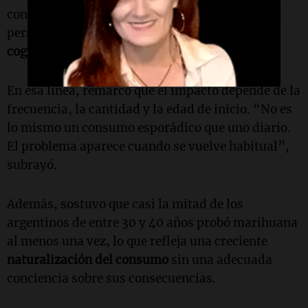
consumo sostenido afecta la memoria, altera la
personalidad y puede derivar en un
deterioro
cognitivo
a largo plazo”, detalló.
En esa línea, remarcó que el impacto depende de la
frecuencia, la cantidad y la edad de inicio. “No es
lo mismo un consumo esporádico que uno diario.
El problema aparece cuando se vuelve habitual”,
subrayó.
Además, sostuvo que casi la mitad de los
argentinos de entre 30 y 40 años probó marihuana
al menos una vez, lo que refleja una creciente
naturalización del consumo
sin una adecuada
conciencia sobre sus consecuencias.