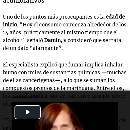
acumulativos
Uno de los puntos más preocupantes es la
edad de
inicio
. “Hoy el consumo comienza alrededor de los
14 años, prácticamente al mismo tiempo que el
alcohol”, señaló
Damin
, y consideró que se trata
de un dato “alarmante”.
El especialista explicó que fumar implica inhalar
humo con miles de sustancias químicas —muchas
de ellas cancerígenas—, a lo que se suman los
compuestos propios de la marihuana. Entre ellos,
los
cannabinoides
, que actúan directamente sobre
el cerebro.
Play
“El daño no es inmediato ni siempre visible. Nadie
Video
se va a morir por fumar ocasionalmente, pero el