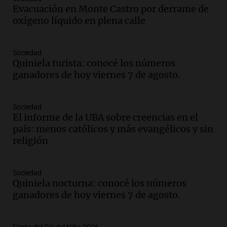
Congreso y evacuación por derrame de
Evacuación en Monte Castro por derrame de
oxígeno en Montecastro
oxígeno líquido en plena calle
Panorama Federal
Episodios
Sociedad
Audio.
Río Gallegos reporta frío extremo
Quiniela turista: conocé los números
y llega avión para escuelas de la décima
ganadores de hoy viernes 7 de agosto.
brigada aérea
Panorama Federal
Episodios
Sociedad
El informe de la UBA sobre creencias en el
Audio.
La justicia reconoce al COVID
país: menos católicos y más evangélicos y sin
como enfermedad laboral tras la muerte
religión
de un docente
Panorama Federal
Episodios
Sociedad
Audio.
Aumento de tarifas de luz en San
Quiniela nocturna: conocé los números
Luis a partir de agosto por nueva
ganadores de hoy viernes 7 de agosto.
regulación de la energía
Panorama Federal
Episodios