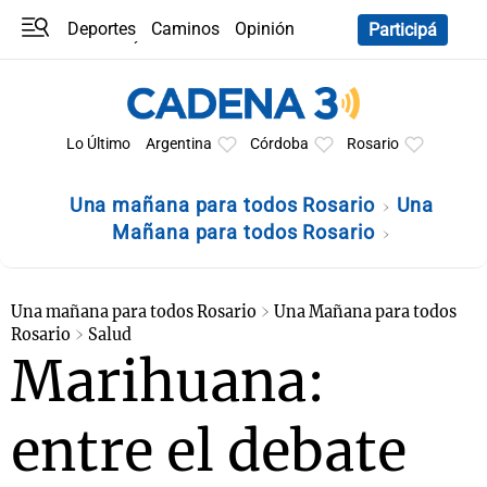
Deportes
Caminos
Opinión
Participá
Programas
Últimas coberturas
Últimas 24 h
En YouTube
Clima
Horóscopo
Lo Último
Argentina
Córdoba
Rosario
Una mañana para todos Rosario
Una
Mañana para todos Rosario
Una mañana para todos Rosario
Una Mañana para todos
Rosario
Salud
Marihuana:
entre el debate