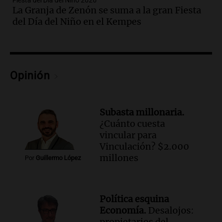
Fiesta del Día del Niño 2026
La Granja de Zenón se suma a la gran Fiesta
Audio.
Gabriela Irrazábal: “Un 35,5% de
del Día del Niño en el Kempes
la población del país fue a templos a
buscar ayuda el último año”
La Argentina, hoy
Episodios
Audio.
"Algo pasó al aterrizar": dudas
Opinión
sobre la muerte del kitesurfista en
Santa Fe.
Noticias Rosario
Subasta millonaria.
Episodios
¿Cuánto cuesta
Audio.
José Roccuzzo, cortes de carne y
vincular para
compras de Antonella: bromas en
Vinculación? $2.000
Rosario.
millones
Por
Guillermo López
Ahora país
Episodios
Audio.
José Roccuzzo, cortes de carne y
Política esquina
compras de Antonella: bromas en
Economía.
Desalojos:
Rosario.
propietarios del