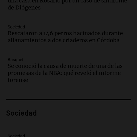
una casa en Rosario por un caso de síndrome
en Mendoza
de Diógenes
Panorama Federal
Episodios
Audio.
Mañana inicia la gran exposición
Sociedad
en la Sociedad Rural de Bulaya con
Rescataron a 146 perros hacinados durante
actividades para toda la familia
allanamientos a dos criaderos en Córdoba
Panorama Federal
Episodios
Básquet
Audio.
Villa María presenta nuevos
Se conoció la causa de muerte de una de las
edificios y una casa del estudiante para
promesas de la NBA: qué reveló el informe
jóvenes de la región
forense
Panorama Federal
Episodios
Audio.
Preparativos finales para la gran
exposición en la sociedad rural de
Bulaya este sábado
Sociedad
Panorama Federal
Episodios
Audio.
Denuncias por represión en el
Sociedad