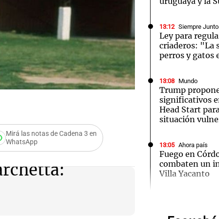
uruguaya y la 
13:12
Siempre Junto
Ley para regula
criaderos: "La
perros y gatos 
Notas
Notas
No
13:08
Mundo
e en Cadena 3
El huracán de Arequito
Cadena 3 en
Trump propone
significativos 
Head Start par
situación vulne
Mirá las notas de Cadena 3 en
WhatsApp
13:05
Ahora país
Fuego en Córd
combaten un in
rchetta:
Audio.
Villa Yacanto
Juan r
13:04
Sociedad
Operativo en B
250 mi
alerta naranja 