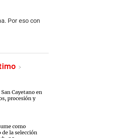
ma. Por eso con
ltimo
á San Cayetano en
os, procesión y
asume como
 de la selección