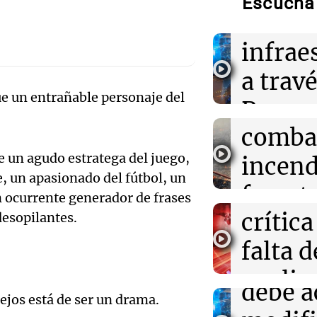
Escuchá 
cuadrillas trab
de dól
Audio.
infrae
12:55
Sociedad
La ANMAT prohi
en Cór
a travé
reconocida mar
antiinflamator
e un entrañable personaje del
Audio.
bombe
Proyec
Gobie
comba
12:54
Mundo
Vicuña
El Real Madrid 
Yan Diomande p
argent
 un agudo estratega del juego,
incend
miner
su destacado M
, un apasionado del fútbol, un
enfren
forest
Noticias
n ocurrente generador de frases
Audio.
Episodios
12:52
Consejos
crítica
desopilantes.
Villa 
Costco sorpren
gobier
de café que com
falta d
Ahora país
funcionalidad
una de
Episodios
explic
Audio.
debe a
lejos está de ser un drama.
sobre l