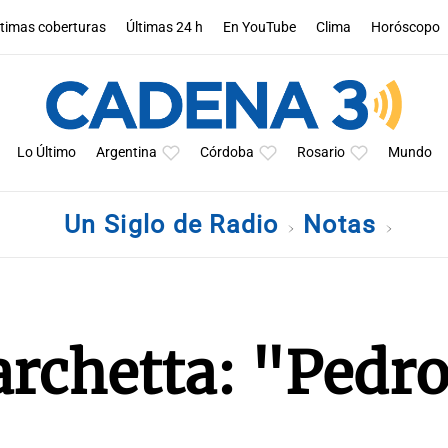
ltimas coberturas
Últimas 24 h
En YouTube
Clima
Horóscopo
Lo Último
Argentina
Córdoba
Rosario
Mundo
Un Siglo de Radio
Notas
rchetta: "Pedro,