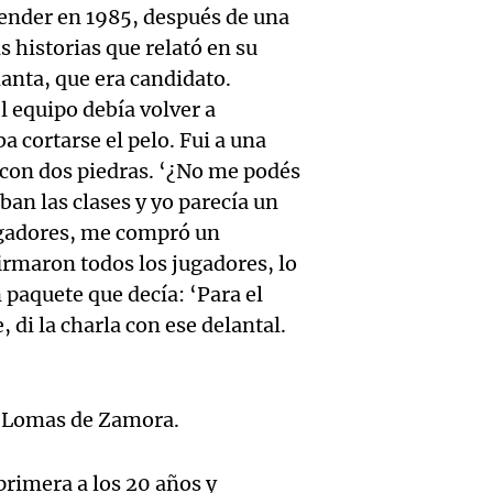
histor
en var
scender en 1985, después de una
Liverp
s historias que relató en su
supera
provin
como t
anta, que era candidato.
Audio.
música
Noticias
 equipo debía volver a
cielo c
Episodios
“Hicie
a cortarse el pelo. Fui a una
Paloma
manos
 con dos piedras. ‘¿No me podés
a una
violín
ban las clases y yo parecía un
Ahora país
palomi
Cadena
jugadores, me compró un
Episodios
Audio.
firmaron todos los jugadores, lo
emoti
emoci
regula
 paquete que decía: ‘Para el
entreg
todos
, di la charla con ese delantal.
refugi
Audio.
violín 
Noticias
criade
Episodios
al desp
del hi
en Lomas de Zamora.
superp
46% de
limpia
de per
primera a los 20 años y