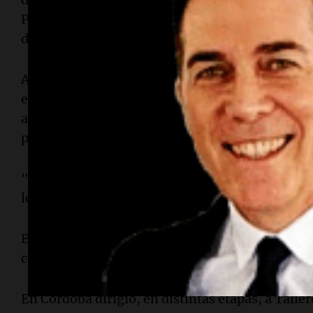
Proceso Militar, durante un par de meses, perdi
debía los sueldos de los empleados del complej
Allí surgió un gesto solidario de Carlitos "la 
enteró de la situación, dejó todas las actuacion
a Embalse, donde metió 10 mil personas y con e
pudo pagar a sus empleados.
"El Coco" Basile lo convocó para integrar su cue
logró el subcampeonato con Racing de Córdoba 
En el 83’ se largó sólo en Los Andes donde llegó a
comenzó un largo y exitoso periplo como técnic
En Córdoba dirigió, en distintas etapas, a Taller