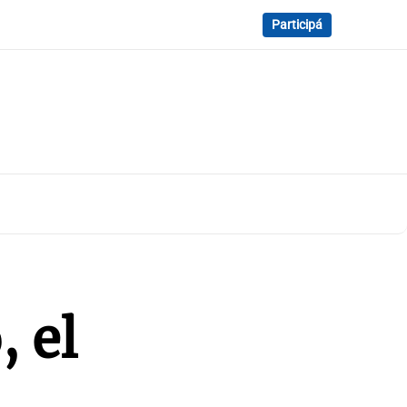
Participá
 el