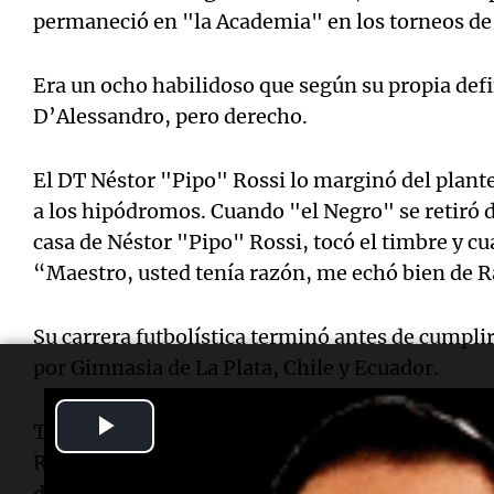
permaneció en "la Academia" en los torneos de
Era un ocho habilidoso que según su propia de
D’Alessandro, pero derecho.
El DT Néstor "Pipo" Rossi lo marginó del plant
a los hipódromos. Cuando "el Negro" se retiró d
casa de Néstor "Pipo" Rossi, tocó el timbre y cua
“Maestro, usted tenía razón, me echó bien de Ra
Su carrera futbolística terminó antes de cumplir
por Gimnasia de La Plata, Chile y Ecuador.
Play
Tras el retiro, comenzó a administrar la conces
Río Tercero. Desde lo económico le iba muy bien
Video
de 1976, por error, estuvo detenido e incomunic