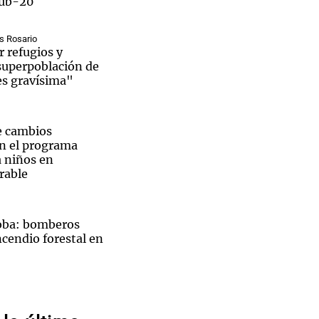
Sub-20
s Rosario
r refugios y
 superpoblación de
es gravísima"
Notas
tas
Notas
Venezuela de
 Groenlandia
Comprometidos
Madur
 cambios
en el programa
a niños en
rable
oba: bomberos
cendio forestal en
San
ecibe
uenos Aires ante
llones
por tormentas: 15