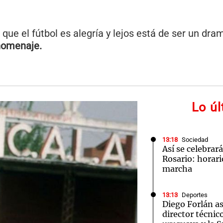
 que el fútbol es alegría y lejos está de ser un dra
homenaje.
Lo ú
13:18
Sociedad
Así se celebrar
Rosario: horari
marcha
13:13
Deportes
Diego Forlán 
director técnico