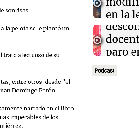
Cruz r
modifi
tierras
de sonrisas.
salari
en la l
Noticias
Audio.
descon
tierra
Episodios
a la pelota se le piantó un
Deten
docent
falta d
clave e
paro e
Noticias
Audio.
l trato afectuoso de su
Episodios
causa 
fechas
meteor
Podcast
fentani
2023
en Arg
tas, entre otros, desde "el
justic
Panorama F
 Juan Domingo Perón.
lluvias
Episodios
Audio.
tras m
tormen
osamente narrado en el libro
plena 
de 90 
umas impecables de los
ráfaga
europe
Noticias
utiérrez.
Audio.
viento
Episodios
"Tocar