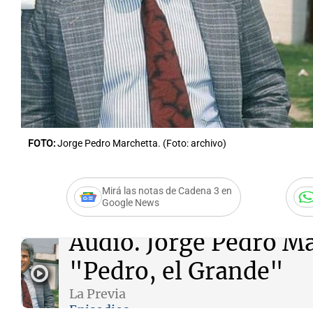
Notas
Notas
Editorial
Mundial 2026
La Sol
FOTO:
Jorge Pedro Marchetta. (Foto: archivo)
Mirá las notas de Cadena 3 en
Google News
Audio.
Jorge Pedro Ma
"Pedro, el Grande"
La Previa
Episodios