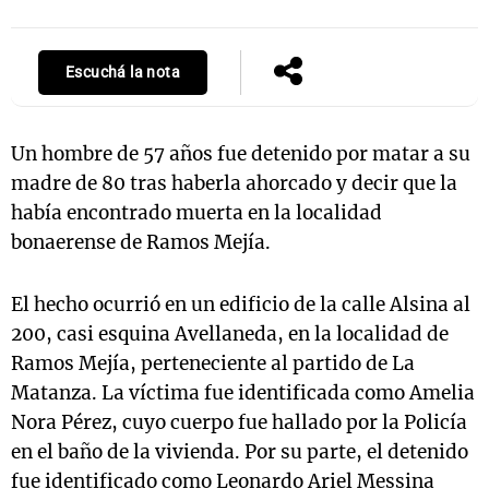
Escuchá la nota
Notas
s
Notas
La Sole en
Un hombre de 57 años fue detenido por matar a su
ial
Mundial 2026
Cadena 3
madre de 80 tras haberla ahorcado y decir que la
había encontrado muerta en la localidad
bonaerense de Ramos Mejía.
El hecho ocurrió en un edificio de la calle Alsina al
200, casi esquina Avellaneda, en la localidad de
Ramos Mejía, perteneciente al partido de La
Matanza. La víctima fue identificada como Amelia
Nora Pérez, cuyo cuerpo fue hallado por la Policía
en el baño de la vivienda. Por su parte, el detenido
fue identificado como Leonardo Ariel Messina