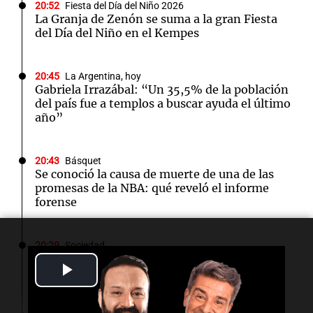
20:52
Fiesta del Día del Niño 2026
La Granja de Zenón se suma a la gran Fiesta
del Día del Niño en el Kempes
20:45
La Argentina, hoy
Gabriela Irrazábal: “Un 35,5% de la población
del país fue a templos a buscar ayuda el último
año”
20:43
Básquet
Se conoció la causa de muerte de una de las
promesas de la NBA: qué reveló el informe
forense
20:29
Sociedad
Rescataron a 146 perros hacinados durante
Play
allanamientos a dos criaderos en Córdoba
Video