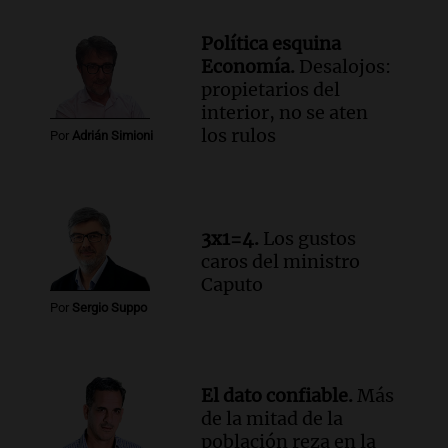
Episodios
Política esquina
Audio.
Solicitan quiebra de Lebron
Economía.
Desalojos:
Group en medio de una investigación
propietarios del
por estafa piramidal millonaria
interior, no se aten
Panorama Federal
los rulos
Por
Adrián Simioni
Episodios
Audio.
Detienen a pareja en Alderete por
venta de medicamentos controlados
mediante delivery
3x1=4.
Los gustos
Panorama Federal
caros del ministro
Episodios
Caputo
Por
Sergio Suppo
El dato confiable.
Más
de la mitad de la
población reza en la