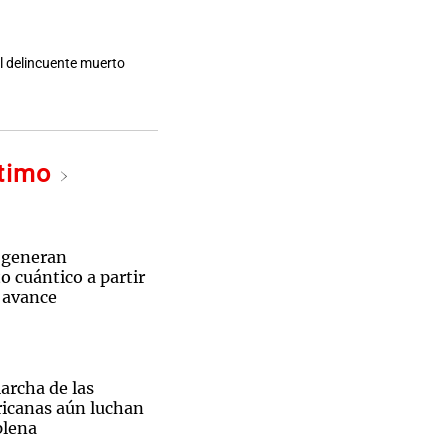
el delincuente muerto
ltimo
 generan
 cuántico a partir
n avance
archa de las
ricanas aún luchan
plena