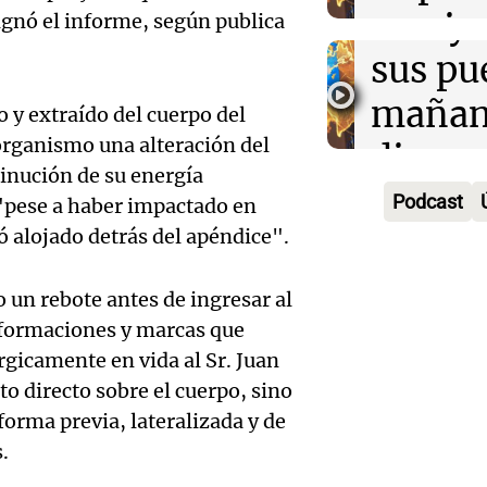
Episodios
Audio.
Bulaya
crecim
ignó el informe, según publica
María 
sus pu
Villa 
nuevo
mañan
Panorama F
 y extraído del cuerpo del
Episodios
organismo una alteración del
edifici
divers
Audio.
inución de su energía
proyec
activi
Podcast
y "pese a haber impactado en
Rosari
casa d
ó alojado detrás del apéndice".
sorpre
Centra
estudi
Panorama F
Aldosi
o un rebote antes de ingresar al
Episodios
48 mun
deformaciones y marcas que
Audio.
(Zalaz
rgicamente en vida al Sr. Juan
involu
Recom
contra
o directo sobre el cuerpo, sino
Audio.
Panorama F
forma previa, lateralizada y de
de vin
relato
Episodios
inicia 
.
para di
Greco