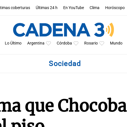
ltimas coberturas
Últimas 24 h
En YouTube
Clima
Horóscopo
Lo Último
Argentina
Córdoba
Rosario
Mundo
Sociedad
rma que Chocoba
l piso