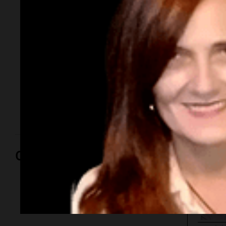
Monte Castro por
derrame de oxígeno
líquido en plena calle
Un camión que abastecía al Hospital Vélez Sarsfield
sufrió un derrame de oxígeno líquido, provocando la
evacuación de una cuadra y la intervención de
equipos de emergencia sin heridos.
Opinión