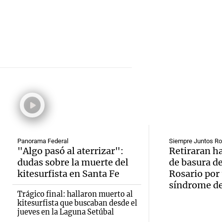
exposi
fin de
Deportes Ro
la Soc
Episodios
Audio.
Mendo
Rural 
María 
Panorama F
Bulaya
Episodios
nuevo
activi
Audio.
edific
para t
Prepar
casa d
famili
finales
estudi
Panorama Federal
Siempre Juntos Ro
Panorama F
Audio.
"Algo pasó al aterrizar":
Retiraran h
gran
para j
Episodios
dudas sobre la muerte del
de basura de
Denunc
exposi
de la 
kitesurfista en Santa Fe
Rosario por
síndrome d
repres
la soc
Panorama F
Trágico final: hallaron muerto al
kitesurfista que buscaban desde el
Episodios
Audio.
Congr
rural 
jueves en la Laguna Setúbal