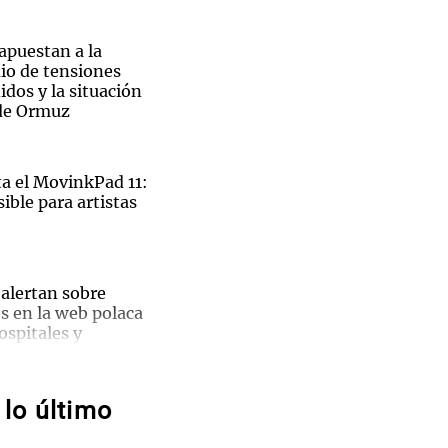
 apuestan a la
io de tensiones
dos y la situación
 de Ormuz
Notas
tas
Notas
Venezuela de
 Groenlandia
Comprometidos
Madur
 el MovinkPad 11:
r, policía procesado por matar a un ladrón.
ible para artistas
El
 alertan sobre
s en la web polaca
ble
ospitales y
pal de
lo último
a
intentar limitar la
 nacimiento con