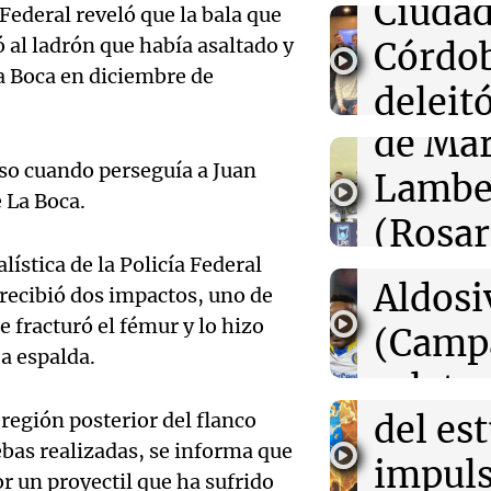
Audio.
Ciudad
 Federal reveló que la bala que
nuevas órdenes
de
 al ladrón que había asaltado y
Córdo
La Boca en diciembre de
01:31
Ciencia
Califi
deleitó
Descubren vida
cuerpo de Ötzi,
de Mar
oyente
hielo de 5.300 
Audio.
iso cuando perseguía a Juan
Lambe
radio 
de Ros
00:55
Mundo
 La Boca.
China se prepar
(Rosar
tango
Dolphin; cierra
Centra
actividades turí
lística de la Policía Federal
Central
Amamos Arg
provincias
Audio.
Aldosi
 recibió dos impactos, uno de
Episodios
Aldosi
e fracturó el fémur y lo hizo
desarr
(Camp
00:32
Clima
ja espalda.
Deportes Ro
Clima en Salta:
Audio.
urbano
relato
tiempo este sá
Episodios
exposi
del es
 región posterior del flanco
Greco
ebas realizadas, se informa que
la rura
impuls
Deportes Ro
r un proyectil que ha sufrido