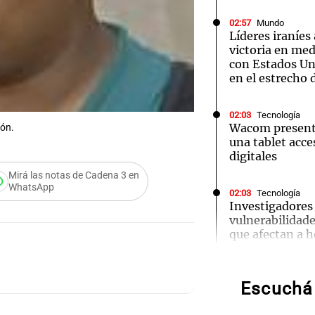
02:57
Mundo
Líderes iraníes
victoria en med
con Estados Uni
en el estrecho
Notas
Notas
No
02:03
Tecnología
e en Cadena 3
El huracán de Arequito
Cadena 3 en
Wacom presenta
FOTO:
Luis Oscar Chocoba
rón.
una tablet acces
digitales
Mirá las notas de Cadena 3 en
WhatsApp
02:03
Tecnología
Audio.
Investigadores
vulnerabilidade
Ensam
que afectan a h
aeropuertos
Munici
Escuchá 
01:49
Músic
Mundo
Trump vuelve a 
ciudadanía por