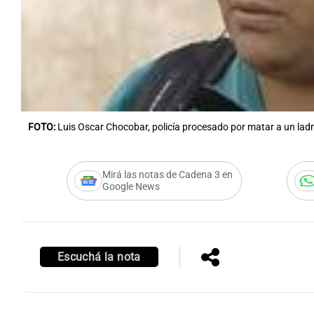
Notas
Notas
Editorial
Mundial 2026
La Sol
FOTO:
Luis Oscar Chocobar, policía procesado por matar a un lad
Mirá las notas de Cadena 3 en
Google News
Escuchá la nota