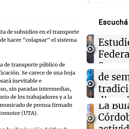
gerent
21:50
La Cadena del
Belgrano visita
objetivo de rec
Expon
la buena senda
Escuchá 
visitó 
ta de subsidios en el transporte
21:46
Boca Juniors
Audio.
Estudi
ede hacer "colapsar" el sistema
Ascacíbar se e
un gol ante Es
patron
Federa
muchas sensac
Ticino
Seguro
a de transporte público de
Audio.
21:41
Sociedad
icación. Se carece de una hoja
Candela Arizag
de se
Aapres
la denuncia co
Prepar
psará inevitable e
Moyano: "Teng
tradic
Rosari
o, sin paradas intermedias,
cualquiera"
para la
Audio.
rio de los trabajadores y a la
divers
Congreso A
La Bul
comunicado de prensa firmado
Episodios
21:39
Deportes
Galleg
campo
Lionel Messi br
utomotor (UTA).
Córdo
su regreso a la 
enfren
Panorama F
Inter Miami en
Audio.
Episodios