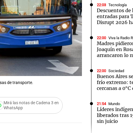
22:03
Tecnología
Descuentos de 
entradas para
Disrupt 2026 ha
22:00
Viva la Radio 
Notas
Notas
No
Madres pidieron
Joaquín en Ros
e en Cadena 3
El huracán de Arequito
Cadena 3 en
arrancaron lo 
22:00
Sociedad
Buenos Aires s
frío extremo: 
sas de transporte.
cercanas a 0°C 
Mirá las notas de Cadena 3 en
21:54
Mundo
WhatsApp
Líderes indíge
liberados tras 
sin juicio
Audio.