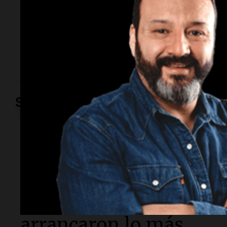
El Servicio Meteorológico Nacional emitió una alerta
para el AMBA. Además, hay alertas por nevadas,
tormentas, frío extremo y viento Zonda en distintas
provincias.
Sociedad
Viva la Radio Rosario
Madres pidieron por
la Ley Joaquín en
Rosario: "Nos
arrancaron lo más