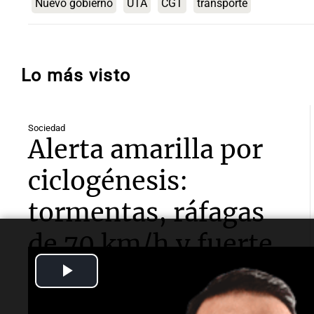
Nuevo gobierno
UTA
CGT
transporte
Lo más visto
Sociedad
Alerta amarilla por
ciclogénesis:
tormentas, ráfagas
de 70 km/h y fuerte
Play
descenso de
Video
temperatura