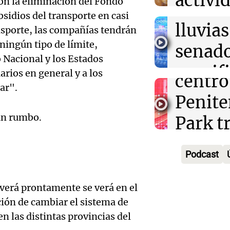
activi
on la eliminación del Fondo
secuel
Mendo
sidios del transporte en casi
horari
lluvias
ansporte, las compañías tendrán
celebr
apertu
n ningún tipo de límite,
senad
apertu
Panorama F
o Nacional y los Estados
manifi
Episodios
arios en general y a los
centro
ar".
oposic
Penite
de tier
Audio.
sin rumbo.
Park tr
Audio.
Panorama F
en Ros
años d
Episodios
Pedro
Podcast
piden 
por fal
Colom
ley Jo
nieve
 verá prontamente se verá en el
remat
Viva la Radi
ión de cambiar el sistema de
Panorama F
Audio.
hacien
Episodios
Episodios
n las distintas provincias del