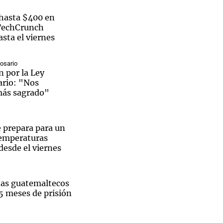
hasta $400 en
 TechCrunch
sta el viernes
Notas
Rosario
tas
Notas
 por la Ley
Venezuela de
ario: "Nos
 Groenlandia
Comprometidos
Madur
más sagrado"
e prepara para un
temperaturas
desde el viernes
nas guatemaltecos
15 meses de prisión
El