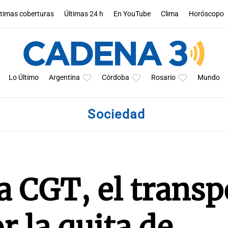
ltimas coberturas
Últimas 24 h
En YouTube
Clima
Horóscopo
Lo Último
Argentina
Córdoba
Rosario
Mundo
Sociedad
a CGT, el transp
r la quita de