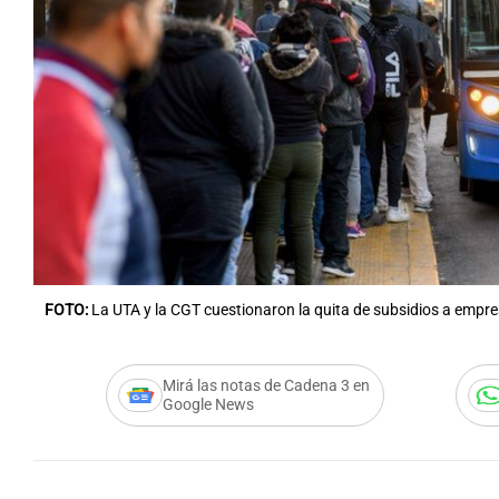
Notas
Notas
Editorial
Mundial 2026
La Sol
FOTO:
La UTA y la CGT cuestionaron la quita de subsidios a empre
Mirá las notas de Cadena 3 en
Google News