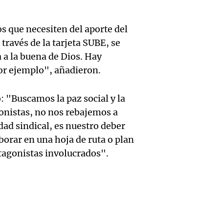
trabaj
tecnol
Audio.
herido
reempl
s que necesiten del aporte del
Lanza
caer a
contac
través de la tarjeta SUBE, se
 a la buena de Dios. Hay
del Ti
de 17 
gente
por ejemplo", añadieron.
Audio.
el nue
en Nu
La Argentin
Episodios
Moren
: "Buscamos la paz social y la
híbrid
Córdo
gonistas, no nos rebajemos a
la Cop
enchuf
Panorama F
ad sindical, es nuestro deber
Episodios
Audio.
Mundi
Chery 
borar en una hoja de ruta o plan
otagonistas involucrados".
Condu
Nataci
merca
imput
Invier
argent
Audio.
accide
récord
Panorama F
Episodios