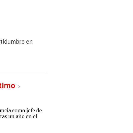
ertidumbre en
.
ltimo
uncia como jefe de
ras un año en el