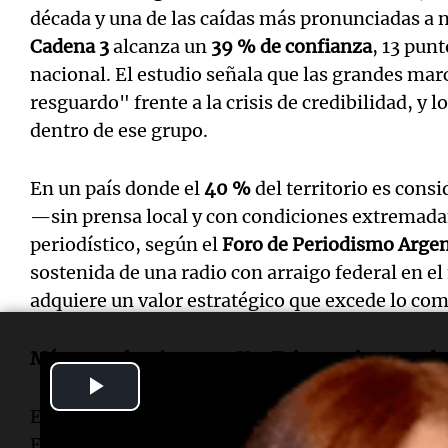
década y una de las caídas más pronunciadas a n
Cadena 3
alcanza un
39 % de confianza
, 13 pun
nacional. El estudio señala que las grandes ma
resguardo" frente a la crisis de credibilidad, y l
dentro de ese grupo.
En un país donde el
40 %
del territorio es cons
—sin prensa local y con condiciones extremadame
periodístico, según el
Foro de Periodismo Arge
sostenida de una radio con arraigo federal en e
adquiere un valor estratégico que excede lo com
Más reproducciones en YouTube que las grande
Play
Esa presencia digital se verifica también en ot
Video
El informe
SCI
(Streaming de Contenidos de Ibe