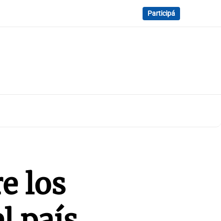
Participá
e los
l país