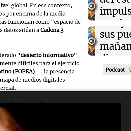
Greco
ivel global. En ese contexto,
la rura
impuls
Deportes Ro
tos por encima de la media
Episodios
Audio.
Bulaya
crecim
rcas funcionan como "espacio de
os datos sitúan a
Cadena 3
María 
sus pu
Villa 
nuevo
mañan
Panorama F
Episodios
edifici
iderado "
desierto informativo"
divers
Audio.
nte difíciles para el ejercicio
proyec
activi
Podcast
ntino (FOPEA)
—, la presencia
Rosari
casa d
sorpre
l mapa de medios digitales
Centra
ercial.
estudi
Panorama F
Aldosi
Episodios
48 mun
s radios de España
Audio.
(Zalaz
involu
Recom
contra
ras mediciones internacionales.
Audio.
Panorama F
roamérica), elaborado por