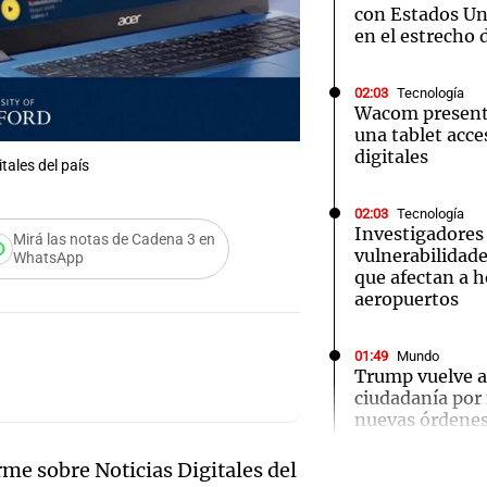
con Estados Uni
en el estrecho
02:03
Tecnología
Wacom presenta
una tablet acces
digitales
tales del país
02:03
Tecnología
Investigadores
Mirá las notas de Cadena 3 en
vulnerabilidade
WhatsApp
que afectan a h
aeropuertos
01:49
Mundo
Audio.
Trump vuelve a 
ciudadanía por
Ensam
nuevas órdenes
Munici
me sobre Noticias Digitales del
01:31
Ciencia