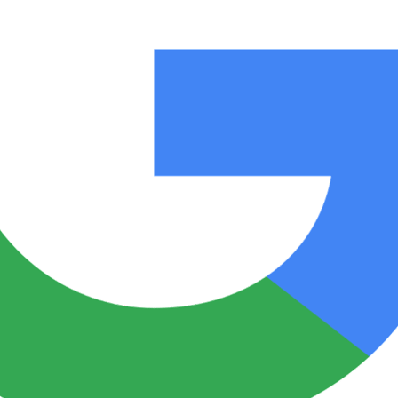
Notas
Notas
No
e en Cadena 3
El huracán de Arequito
Cadena 3 en