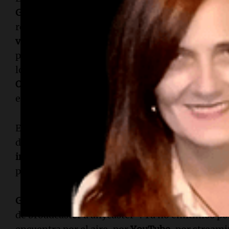
Guillermo Nanni
, ubicó a
Cadena 3
al tope de la
reproducciones en
YouTube
durante mayo de
2
vistas
; y en el acumulado de los últimos 12 meses,
plataforma. La cifra adquiere otra escala en la
los
18,6 millones
de
Cadena 3
superan a los de
C
Onda Cero
(
13,2 millones
) y
esRadio
(
15 millon
emisoras de
España
, medidas por el mismo inf
En audiostreaming, la medición certificada de
T
de audiencia en radio por internet— registra u
interanual
y del
29 %
en dos años, una curva asc
principales competidores del mercado argentin
Guillermo Chialvo
, director general de
Cadena 
de broadcaster a anycaster". Ya no emitimos por