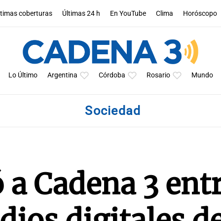
ltimas coberturas
Últimas 24 h
En YouTube
Clima
Horóscopo
Lo Último
Argentina
Córdoba
Rosario
Mundo
Sociedad
 a Cadena 3 entr
ios digitales de