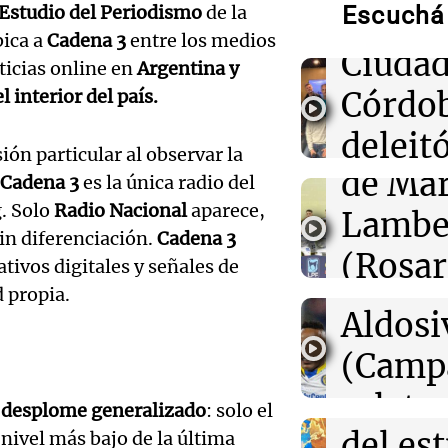
Descubren vida
Escuchá 
l Estudio del Periodismo
de la
Músic
cuerpo de Ötzi,
ica a
Cadena 3
entre los medios
hielo de 5.300 
Audio.
Ciudad
ticias online en
Argentina y
de
Córdo
 interior del país.
00:55
Mundo
China se prepar
Califi
deleitó
Dolphin; cierra
ón particular al observar la
actividades turí
de Mar
oyente
provincias
Cadena 3
es la única radio del
Audio.
g. Solo
Radio Nacional
aparece,
Lambe
radio 
de Ros
00:32
Clima
sin diferenciación.
Cadena 3
Clima en Salta:
(Rosar
tango
ivos digitales y señales de
tiempo este sá
Centra
d propia.
Central
Amamos Arg
Audio.
Aldosi
Episodios
00:27
Clima
Aldosi
Clima en Tucu
desarr
(Camp
el tiempo este 
Deportes Ro
Audio.
urbano
relato
Episodios
n
desplome generalizado
: solo el
exposi
del es
 nivel más bajo de la última