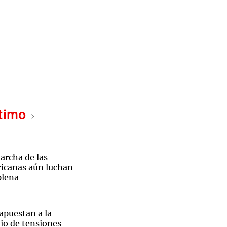
ltimo
archa de las
ricanas aún luchan
plena
 apuestan a la
io de tensiones