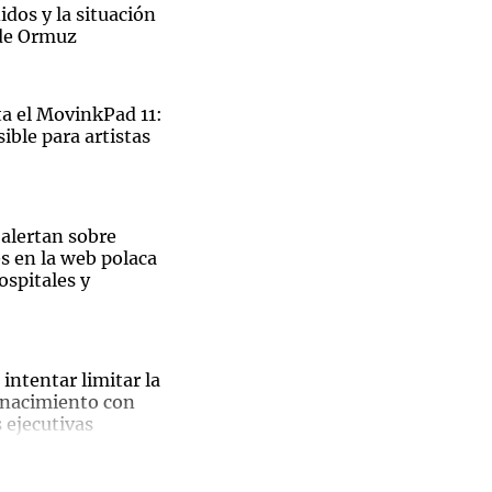
dos y la situación
 de Ormuz
 el MovinkPad 11:
ible para artistas
 alertan sobre
s en la web polaca
ospitales y
El
intentar limitar la
 nacimiento con
ble
 ejecutivas
pal de