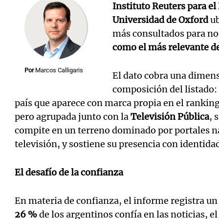
Instituto Reuters para e
Universidad de Oxford
ub
más consultados para no
como el más relevante del
Por
Marcos Calligaris
El dato cobra una dimensi
composición del listado:
país que aparece con marca propia en el rankin
pero agrupada junto con la
Televisión Pública
, 
compite en un terreno dominado por portales nat
televisión, y sostiene su presencia con identida
El desafío de la confianza
En materia de confianza, el informe registra u
26 %
de los argentinos confía en las noticias, el