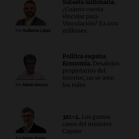
Subasta millonaria.
¿Cuánto cuesta
Audio.
Mateo, a los 25 años, lucha
vincular para
contra el tiempo: necesita un trasplante
Vinculación? $2.000
para poder seguir viviend
millones
Por
Guillermo López
Una mañana para todos
Episodios
Audio.
Estiman que la inflación nacional
Política esquina
de julio será menor al 2,9% registrado
Economía.
Desalojos:
en CABA
propietarios del
Una mañana para todos
interior, no se aten
Episodios
los rulos
Por
Adrián Simioni
Audio.
Altas Cumbres: rescataron a una
cabra que llevaba ocho días atrapada en
un precipicio
Una mañana para todos
3x1=4.
Los gustos
Episodios
caros del ministro
Audio.
Chile planteó mejorar la
Caputo
conectividad fronteriza, aérea y digital
Por
Sergio Suppo