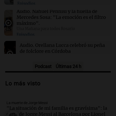
Episodios
01:49
Mundo
Audio.
Nahuel Pennisi y la huella de
El Pentágono solicita a la industria de defensa
Mercedes Sosa: "La emoción es el filtro
un aumento en la producción de armas
máximo".
Una Mañana para todos Rosario
Episodios
01:31
Ciencia
Reducir alimentos dulces no disminuye
Audio.
Orellana Lucca celebró su peña
antojos ni mejora la salud, según estudio
de folclore en Córdoba
Tarde y Media
Episodios
Podcast
Últimas 24 h
Audio.
Trágico accidente en Mendoza:
un muerto y varios heridos tras caída de
Lo más visto
vehículos desde un puente
Panorama Federal
Episodios
La muerte de Jorge Messi
Audio.
Tragedia en Mendoza: un muerto
"La situación de mi familia es gravísima": la
y cinco heridos tras caer dos autos desde
carta de Jorge Messi al Barcelona por Lionel