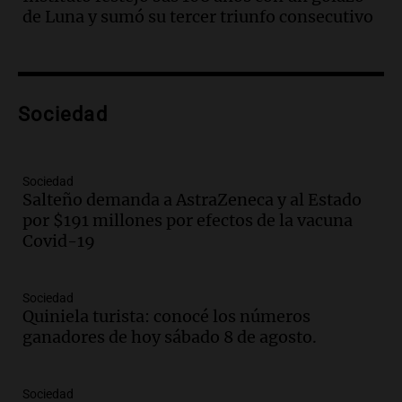
"Tres hombres se lo llevaron para
de Luna y sumó su tercer triunfo consecutivo
hacerle preguntas y nunca regresó"
Una mañana para todos
Episodios
Audio.
Voluntarios limpiaron 9.000
Sociedad
metros del río Suquía y retiraron hasta
800 kilos de basura por jornada
Una mañana para todos
Episodios
Sociedad
Salteño demanda a AstraZeneca y al Estado
Audio.
La historia de la servilleta que
por $191 millones por efectos de la vacuna
firmó Jorge Messi para el primer
Covid-19
contrato de Leo con Barcelona
Una mañana para todos
Episodios
Sociedad
Quiniela turista: conocé los números
Audio.
Joan Gaspart: "Sin Jorge, no sé si
ganadores de hoy sábado 8 de agosto.
Messi hubiera llegado adonde llegó"
Una mañana para todos
Episodios
Sociedad