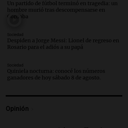
Un partido de fútbol terminó en tragedia: un
Audio.
El orgullo y el sueño argentino de
hombre murió tras descompensarse en
Jorge Messi en una entrevista con Rony
Córdoba
Vargas en 2007
Una mañana para todos
Episodios
Sociedad
Audio.
El abuelo de Agostina Vega, tras
Despiden a Jorge Messi: Lionel de regreso en
las nuevas detenciones: "En esa casa
Rosario para el adiós a su papá
todos tenían algo que ver"
Una mañana para todos
Sociedad
Episodios
Quiniela nocturna: conocé los números
Audio.
Una nutricionista derribó el mito
ganadores de hoy sábado 8 de agosto.
del desayuno ideal: qué alimentos
conviene priorizar
Una mañana para todos
Episodios
Opinión
Audio.
Murió Jorge Messi
Una mañana para todos
Episodios