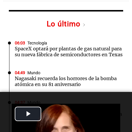
Lo último
06:03
Tecnología
SpaceX optará por plantas de gas natural para
su nueva fábrica de semiconductores en Texas
04:49
Mundo
Nagasaki recuerda los horrores de la bomba
atómica en su 81 aniversario
04:37
Mundo
Hutíes de Yemen atacan instalación de
Play
Aramco en Arabia Saudí: nuevo conflicto en la
región
Video