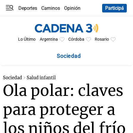
Deportes
Caminos
Opinión
Participá
Programas
Últimas coberturas
Últimas 24 h
En YouTube
Clima
Horóscopo
Lo Último
Argentina
Córdoba
Rosario
Sociedad
Sociedad
Salud infantil
Ola polar: claves
para proteger a
los niños del frío