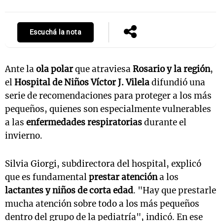
Escuchá la nota
Notas
s
Notas
La Sole en
Ante la
ola polar
que atraviesa
Rosario y la región
,
ial
Mundial 2026
Cadena 3
el
Hospital de Niños Víctor J. Vilela
difundió una
serie de recomendaciones para proteger a los más
pequeños, quienes son especialmente vulnerables
a las
enfermedades respiratorias
durante el
invierno.
Silvia Giorgi, subdirectora del hospital, explicó
que es fundamental
prestar atención
a los
lactantes y niños de corta edad
. "Hay que prestarle
mucha atención sobre todo a los más pequeños
dentro del grupo de la pediatría", indicó. En ese