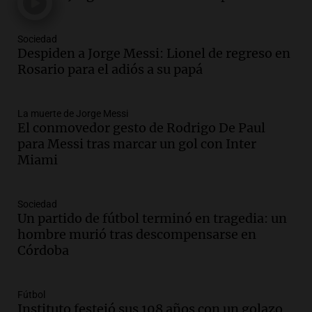
un puente
Una mañana para todos
Episodios
Sociedad
Audio.
Messi llegará esta noche a
Despiden a Jorge Messi: Lionel de regreso en
Rosario para acompañar a su familia
Rosario para el adiós a su papá
tras la muerte de su papá
Una mañana para todos
La muerte de Jorge Messi
Episodios
El conmovedor gesto de Rodrigo De Paul
Audio.
Ley de Propiedad Privada: el revés
para Messi tras marcar un gol con Inter
en el Congreso expuso una debilidad
Miami
comunicacional del Gobierno
Una mañana para todos
Episodios
Sociedad
Un partido de fútbol terminó en tragedia: un
Audio.
Casabindo se prepara para una
hombre murió tras descompensarse en
celebración única: 30.000 turistas y el
Córdoba
tradicional Toreo de la Vincha
Una mañana para todos
Episodios
Fútbol
Audio.
Borges, abogada de Pourrain:
Instituto festejó sus 108 años con un golazo