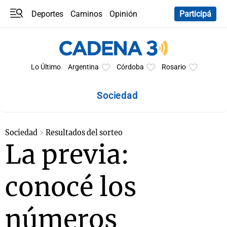
Deportes
Caminos
Opinión
Participá
Programas
Últimas coberturas
Últimas 24 h
En YouTube
Clima
Horóscopo
Lo Último
Argentina
Córdoba
Rosario
Sociedad
Sociedad
Resultados del sorteo
La previa:
conocé los
números