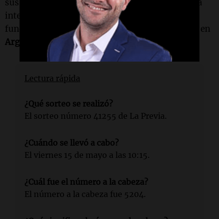
sus números favoritos para obtener premios. La
interpretación de los números es una parte
fundamental de la cultura de los juegos de azar en
Argentina
.
Lectura rápida
¿Qué sorteo se realizó?
El sorteo número 41255 de La Previa.
¿Cuándo se llevó a cabo?
El viernes 15 de mayo a las 10:15.
¿Cuál fue el número a la cabeza?
El número a la cabeza fue 5204.