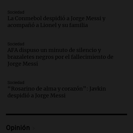
Una mañana para todos
Episodios
Sociedad
La Conmebol despidió a Jorge Messi y
Audio.
Altas Cumbres: rescataron a una
acompañó a Lionel y su familia
cabra que llevaba ocho días atrapada en
un precipicio
Una mañana para todos
Sociedad
Episodios
AFA dispuso un minuto de silencio y
Audio.
Chile planteó mejorar la
brazaletes negros por el fallecimiento de
conectividad fronteriza, aérea y digital
Jorge Messi
con Jujuy
Panorama Federal
Episodios
Sociedad
“Rosarino de alma y corazón”: Javkin
Audio.
Del fitness a la longevidad: por
despidió a Jorge Messi
qué crece el consumo de alimentos con
proteínas
Una mañana para todos
Episodios
Audio.
Investigan un asalto millonario a
Opinión
la cooperativa Talamochita en Villa