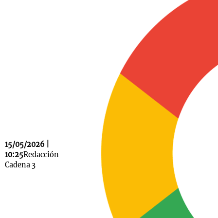
Notas
s
Notas
La Sole en
ial
Mundial 2026
Cadena 3
15/05/2026 |
10:25
Redacción
Cadena 3