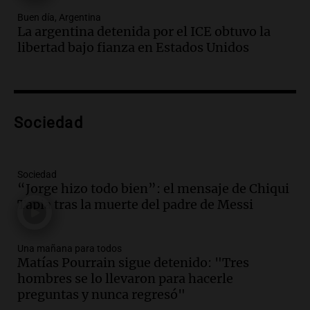
Episodios
Buen día, Argentina
Audio.
Nutricionista derribó el mito del
La argentina detenida por el ICE obtuvo la
desayuno ideal: ¿ qué alimentos
libertad bajo fianza en Estados Unidos
conviene priorizar cada día ?
Una mañana para todos
Episodios
Audio.
Murió Jorge Messi
Sociedad
Una mañana para todos
Episodios
Sociedad
Audio.
Mateo, a los 25 años, lucha
“Jorge hizo todo bien”: el mensaje de Chiqui
contra el tiempo: necesita un trasplante
Tapia tras la muerte del padre de Messi
para poder seguir viviend
Una mañana para todos
Una mañana para todos
Episodios
Matías Pourrain sigue detenido: "Tres
Audio.
Estiman que la inflación nacional
hombres se lo llevaron para hacerle
de julio será menor al 2,9% registrado
preguntas y nunca regresó"
en CABA