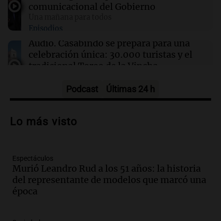
pasajeros evacuados
comunicacional del Gobierno
Una mañana para todos
Episodios
12:35
La Popu
La Mona Jiménez le dejó un sentido mensaje a
Audio.
Casabindo se prepara para una
Messi tras la muerte de su papá
celebración única: 30.000 turistas y el
tradicional Toreo de la Vincha
Una mañana para todos
Episodios
Podcast
Últimas 24 h
Audio.
Borges, abogada de Pourrain:
"Tres hombres se lo llevaron para
Lo más visto
hacerle preguntas y nunca regresó"
Una mañana para todos
Episodios
Espectáculos
Audio.
Voluntarios limpiaron 9.000
Murió Leandro Rud a los 51 años: la historia
metros del río Suquía y retiraron hasta
del representante de modelos que marcó una
800 kilos de basura por jornada
época
Una mañana para todos
Episodios
Audio.
La historia de la servilleta que