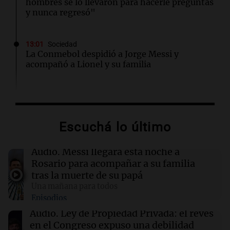
hombres se lo llevaron para hacerle preguntas
y nunca regresó"
13:01
Sociedad
La Conmebol despidió a Jorge Messi y
acompañó a Lionel y su familia
12:40
Sociedad
AFA dispuso un minuto de silencio y
brazaletes negros por el fallecimiento de Jorge
Escuchá lo último
Messi
Audio.
Messi llegará esta noche a
12:39
Sociedad
Rosario para acompañar a su familia
“Rosarino de alma y corazón”: Javkin
tras la muerte de su papá
despidió a Jorge Messi
Una mañana para todos
Episodios
12:35
Sociedad
Audio.
Ley de Propiedad Privada: el revés
Se incendió un colectivo en Arroyito: hubo 22
en el Congreso expuso una debilidad