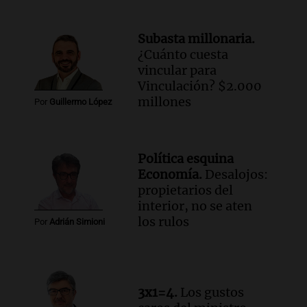
María
Panorama Federal
Subasta millonaria.
Episodios
¿Cuánto cuesta
Audio.
Vandalismo en San Miguel de
vincular para
Tucumán: destruyeron 433 luminarias
Vinculación? $2.000
públicas en 14 meses
millones
Por
Guillermo López
Panorama Federal
Episodios
Audio.
Una mujer murió cuando
Política esquina
esperaba cobrar su jubilación en un
Economía.
Desalojos:
banco de San Luis
propietarios del
Panorama Federal
interior, no se aten
Episodios
los rulos
Por
Adrián Simioni
Audio.
Docentes de Jujuy denuncian que
les descontaron hasta 700 mil pesos del
salario
Panorama Federal
3x1=4.
Los gustos
Episodios