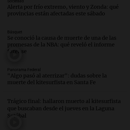
Sociedad
firmó Jorge Messi para el primer
Alerta por frío extremo, viento y Zonda: qué
contrato de Leo con Barcelona
provincias están afectadas este sábado
Una mañana para todos
Episodios
Básquet
Se conoció la causa de muerte de una de las
Audio.
Joan Gaspart: "Sin Jorge, no sé si
promesas de la NBA: qué reveló el informe
Messi hubiera llegado adonde llegó"
forense
Una mañana para todos
Episodios
Audio.
El orgullo y el sueño argentino de
Panorama Federal
"Algo pasó al aterrizar": dudas sobre la
Jorge Messi en una entrevista con Rony
muerte del kitesurfista en Santa Fe
Vargas en 2007
Una mañana para todos
Episodios
Trágico final: hallaron muerto al kitesurfista
Audio.
El abuelo de Agostina Vega, tras
que buscaban desde el jueves en la Laguna
las nuevas detenciones: "En esa casa
Setúbal
todos tenían algo que ver"
Una mañana para todos