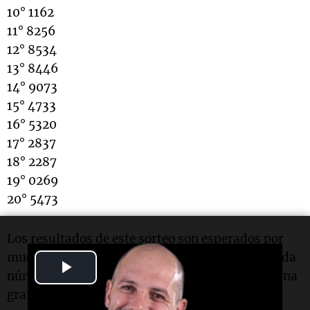
10° 1162
11° 8256
12° 8534
13° 8446
14° 9073
15° 4733
16° 5320
17° 2837
18° 2287
19° 0269
20° 5473
Los resultados de este sorteo son esperados por
muchos apostadores que buscan la suerte en cada
Play
número. La
LA PREVIA
es un juego que atrae a una
Video
gran cantidad de jugadores, quienes confían en