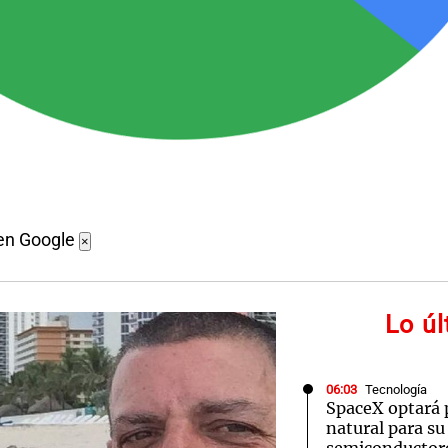
en Google
×
Lo ú
06:03
Tecnología
SpaceX optará 
natural para su