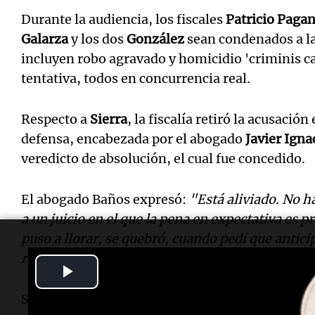
Durante la audiencia, los fiscales
Patricio Pagan
Galarza
y los dos
González
sean condenados a l
incluyen robo agravado y homicidio 'criminis ca
tentativa, todos en concurrencia real.
Respecto a
Sierra
, la fiscalía retiró la acusación
defensa, encabezada por el abogado
Javier Igna
veredicto de absolución, el cual fue concedido.
El abogado Baños expresó:
"Está aliviado. No h
a un juicio en el que la pena en expectativa es 
puso a llorar, se quebró, cuando pedí que anticip
resolvían"
.
Play
Se espera que el
Tribunal Oral en lo Criminal N
Video