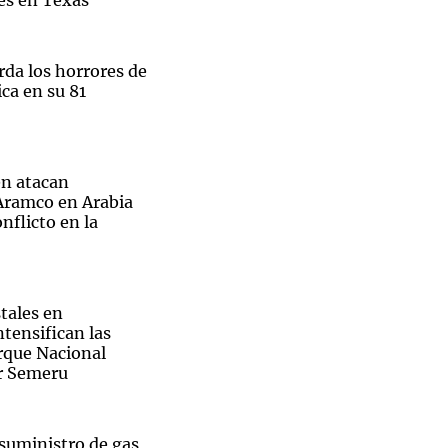
es en Texas
rda los horrores de
ca en su 81
n atacan
 Aramco en Arabia
nflicto en la
tales en
ntensifican las
arque Nacional
r Semeru
 suministro de gas