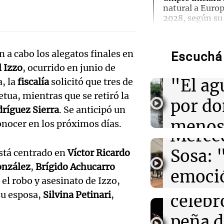
natural a Euro
2028, según su
Audio.
Energía
Torme
n a cabo los alegatos finales en
Escuchá 
02:13
Mundo
filtrac
Más de 1.300 v
 Izzo
, ocurrido en junio de
Audio.
Shanghái ante l
"El ag
a, la
fiscalía
solicitó que tres de
Dolphin
Pennis
tua, mientras que se retiró la
por d
ríguez Sierra
. Se anticipó un
huella
02:03
Tecnología
Airbnb acelera 
meno
conocer en los próximos días.
funciones graci
Merce
artificial en s
imagi
Sosa: 
está centrado en
Víctor Ricardo
Audio.
Una Mañana
onzález
,
Brígido Achucarro
01:49
Mundo
emoció
Rosario
El Pentágono so
Orella
 el robo y asesinato de Izzo,
Audio.
industria de d
Episodios
filtro
su esposa,
Silvina Petinari
,
en la producci
celebr
accide
máxim
peña d
01:31
Ciencia