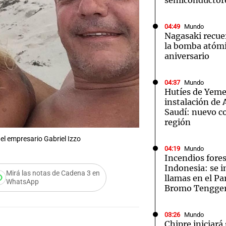
semiconductor
04:49
Mundo
Nagasaki recue
la bomba atómi
aniversario
04:37
Mundo
Hutíes de Yeme
instalación de
Saudí: nuevo co
región
del empresario Gabriel Izzo
04:19
Mundo
Incendios fores
Indonesia: se i
Mirá las notas de Cadena 3 en
llamas en el P
WhatsApp
Bromo Tengge
03:26
Mundo
Chipre iniciará