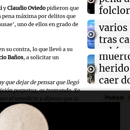
Mendo
Reducir alimen
Una Mañana
i
y
Claudio Oviedo
pidieron que
folclo
disminuye anto
Rosario
muert
salud, según es
a pena máxima por delitos que
Audio.
Episodios
Córdo
usae', uno de ellos en grado de
varios
Traged
Tarde y Med
tras c
Episodios
Mendo
vehícu
 en su contra, lo que llevó a su
Audio.
muerto
cio Baños
, a solicitar un
desde 
llegará
herido
puent
noche 
caer d
Audio.
ay que dejar de pensar que llegó
Panorama F
Rosari
desde 
prisión perpetua, es tremendo. Se
Episodios
Propi
Podcast
en el veredicto y dijeron que la
acomp
puent
Privad
Audio.
su fami
Una mañana
revés 
Episodios
Casabi
° 6 de Morón
emita su veredicto
la mue