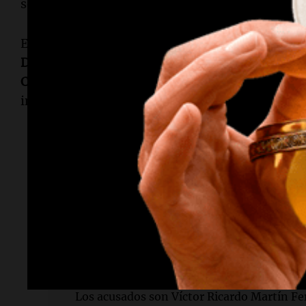
sobre
Galarza
y los
González
en un plazo de cinc
En esta causa, también hay otros dos acusados. 
Dougall
, falleció en abril de 2025 por neumoní
Correa
será juzgado en un proceso separado deb
impidieron asistir a las audiencias.
Lectura rápida
¿Qué sucedió en el juicio?
Se llevaron a cabo los alegatos finales en e
de Gabriel Izzo, donde la fiscalía pidió per
¿Quiénes son los acusados?
Los acusados son Víctor Ricardo Martín F