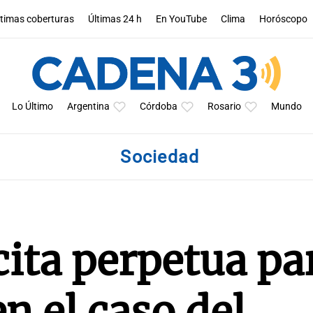
ltimas coberturas
Últimas 24 h
En YouTube
Clima
Horóscopo
Lo Último
Argentina
Córdoba
Rosario
Mundo
Sociedad
icita perpetua pa
n el caso del