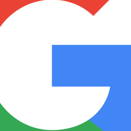
Notas
Notas
No
e en Cadena 3
El huracán de Arequito
Cadena 3 en