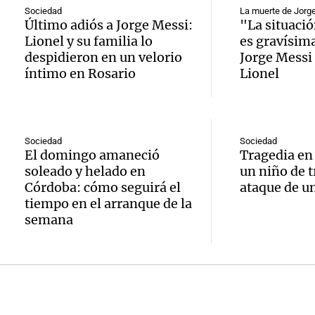
argent
por hi
Sociedad
La muerte de Jorg
Bombe
Último adiós a Jorge Messi:
"La situació
regresa
argent
Lionel y su familia lo
es gravísima
Audio.
asiste
despidieron en un velorio
Jorge Messi 
tras co
Amamos lo
íntimo en Rosario
Lionel
Amayc
sender
Episodios
con Br
Valle 
fractu
Panorama F
en
tobill
Episodios
Sociedad
Sociedad
Audio.
El domingo amaneció
Tragedia en
invest
refugi
soleado y helado en
un niño de t
Suspe
Córdoba: cómo seguirá el
ataque de un
intern
Rosa
descue
tiempo en el arranque de la
sobre
semana
Panorama F
SUBE 
Episodios
con n
Audio.
aumen
tecnol
critica
tarifas
médic