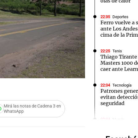
olas de calor
22:35
Deportes
Ferro vuelve a 
ante Los Andes 
cima de la Pri
Notas
Notas
No
22:25
Tenis
e en Cadena 3
El huracán de Arequito
Cadena 3 en
Thiago Tirante 
Masters 1000 d
caer ante Lear
22:04
Tecnología
Patrones gener
evitan detecci
seguridad
Mirá las notas de Cadena 3 en
WhatsApp
Audio.
22:04
Mundo
Fallece Don Nel
de
NBA y segundo
exitoso en la hi