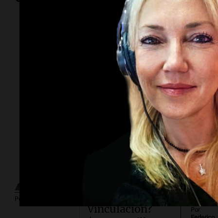
Por
Adriá
Por
Sergi
Subasta
millonaria.
¿Cuánto cuesta
vincular para
Por
Guillermo López
Vinculación?
Por
Federico