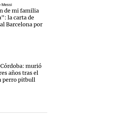
ino
nchas
e Messi
ros
n de mi familia
 al país
inos
": la carta de
n a
al Barcelona por
nflicto
s Domingos
ha del
ista con
asil
avanza
ra de
ederal
o en
 Córdoba: murió
igación
o Doña
res años tras el
nden
 perro pitbull
acional
nto en
 asma
ederal
y
ueva
Kicillof
tan
ogía
 la
 del
a