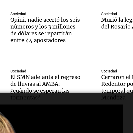
Audio.
desreg
SUBTE
Panorama F
evalúa
financi
Buenos
Episodios
Sociedad
Sociedad
Quini: nadie acertó los seis
Murió la leg
apelac
aument
desde 
números y los 3 millones
del Rosario
de dólares se repartirán
la Cor
moros
Panorama F
entre 44 apostadores
Audio.
Episodios
Suprem
Buenos
carden
fallo 
Panorama F
Rossi 
Episodios
Audio.
aparta
Sociedad
Sociedad
El SMN adelanta el regreso
Cerraron el 
que la 
Bulaya
de lluvias al AMBA:
Redentor por
Pagan
social
¿cuándo se esperan las
temporal qu
prepar
rector
tormentas?
Mendoza
siendo
cierre 
Panorama F
Audio.
“despr
Episodios
gran 
Senad
burlad