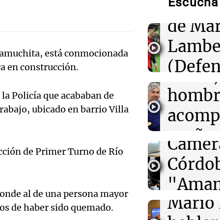
Escuchá 
Califi
de Mar
22:03
Tecnología
El test de segu
Lambe
convierte en un
Audio.
Calamuchita, está conmocionada
ciberseguridad
(Defen
ra en construcción.
Messi,
21:48
Sociedad
Justici
Quini: nadie ace
hombr
 la Policía que acababan de
números y los 
Audio.
Newell
dólares se repa
rabajo, ubicado en barrio Villa
acomp
apostadores
Pailos 
Deportes Ro
sueño
Episodios
Camer
21:36
Deportes
La previa
ucción de Primer Turno de Río
El futbolista a
Audio.
Córdob
Episodios
Pourrain perma
una cárcel de 
Palmer
"Amam
en EE. UU.
sponde al de una persona mayor
Audio.
Mario 
Domin
nos de haber sido quemado.