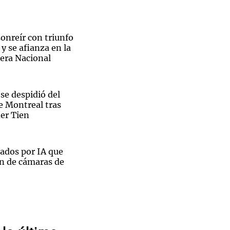
sonreír con triunfo
y se afianza en la
mera Nacional
Notas
tas
Notas
Venezuela de
 Groenlandia
Comprometidos
Madur
se despidió del
e Montreal tras
ner Tien
ados por IA que
ón de cámaras de
Boletín
son, leyenda de la
 entrenador más
storia