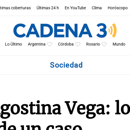
ltimas coberturas
Últimas 24 h
En YouTube
Clima
Horóscopo
Lo Último
Argentina
Córdoba
Rosario
Mundo
Sociedad
gostina Vega: l
de un caso