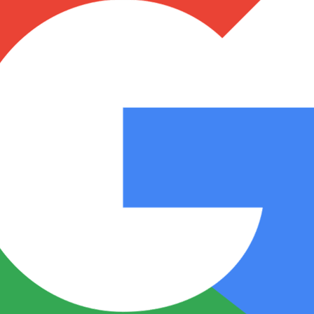
Notas
Notas
No
e en Cadena 3
El huracán de Arequito
Cadena 3 en