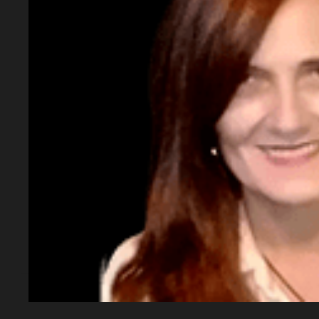
¿Qué reveló la autopsia?
La autopsia indicó que Agostina fue abusad
que su cuerpo fuera desechado.
¿Qué papel tienen los abuelos de Agostina
Los abuelos de Agostina,
Miguel y Elizabe
querellantes en la causa y lideran el pedido 
¿Qué se espera en el caso?
Se espera que la investigación continúe y
sobre otros sospechosos en los próximos d