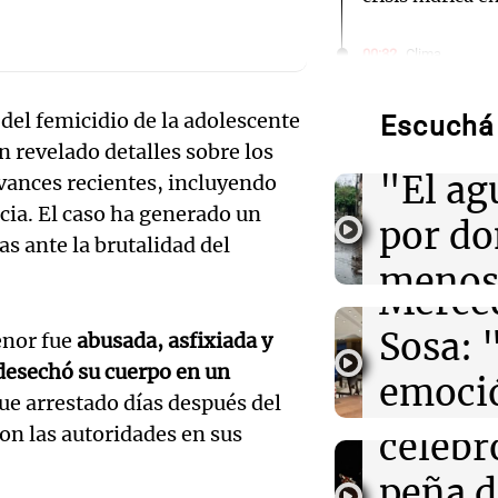
Audio.
00:32
Clima
Clima en Salta:
Torme
tiempo este do
el femicidio de la adolescente
Escuchá 
filtrac
an revelado detalles sobre los
Audio.
00:26
Clima
Clima en Tucu
"El ag
avances recientes, incluyendo
el tiempo este
Pennis
cia. El caso ha generado un
agosto
por d
s ante la brutalidad del
huella
meno
00:21
Clima
Merce
Clima en Mend
imagi
el tiempo este
Sosa: 
enor fue
abusada, asfixiada y
agosto
Audio.
Una Mañana
esechó su cuerpo en un
emoció
Rosario
Orella
e arrestado días después del
00:16
Clima
Audio.
Episodios
Clima en Santa 
filtro
con las autoridades en sus
celebr
tiempo este do
accide
máxim
peña d