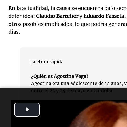
En la actualidad, la causa se encuentra bajo sec
detenidos:
Claudio Barrelier
y
Eduardo Fasseta
,
otros posibles implicados, lo que podría gener
días.
Lectura rápida
¿Quién es Agostina Vega?
Agostina era una adolescente de 14 años, v
entre el 23 y 24 de mayo en Córdoba.
¿Quién es Claudio Gabriel Barrelier?
Play
Barrelier es el principal sospechoso del fem
madre de Agostina y conocido en el entorno
Video