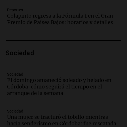
Episodios
Deportes
Audio.
Borges, abogada de Pourrain:
Colapinto regresa a la Fórmula 1 en el Gran
"Tres hombres se lo llevaron para
Premio de Países Bajos: horarios y detalles
hacerle preguntas y nunca regresó"
Una mañana para todos
Episodios
Audio.
Voluntarios limpiaron 9.000
Sociedad
metros del río Suquía y retiraron hasta
800 kilos de basura por jornada
Una mañana para todos
Episodios
Sociedad
El domingo amaneció soleado y helado en
Audio.
La historia de la servilleta que
Córdoba: cómo seguirá el tiempo en el
firmó Jorge Messi para el primer
arranque de la semana
contrato de Leo con Barcelona
Una mañana para todos
Episodios
Sociedad
Una mujer se fracturó el tobillo mientras
Audio.
Joan Gaspart: "Sin Jorge, no sé si
hacía senderismo en Córdoba: fue rescatada
Messi hubiera llegado adonde llegó"