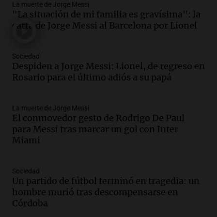
La muerte de Jorge Messi
Audio.
Tragedia en Mendoza: un muerto
"La situación de mi familia es gravísima": la
y cinco heridos tras caer dos autos desde
carta de Jorge Messi al Barcelona por Lionel
un puente
Una mañana para todos
Episodios
Sociedad
Audio.
Messi llegará esta noche a
Despiden a Jorge Messi: Lionel, de regreso en
Rosario para acompañar a su familia
Rosario para el último adiós a su papá
tras la muerte de su papá
Una mañana para todos
La muerte de Jorge Messi
Episodios
El conmovedor gesto de Rodrigo De Paul
Audio.
Ley de Propiedad Privada: el revés
para Messi tras marcar un gol con Inter
en el Congreso expuso una debilidad
Miami
comunicacional del Gobierno
Una mañana para todos
Episodios
Sociedad
Un partido de fútbol terminó en tragedia: un
Audio.
Casabindo se prepara para una
hombre murió tras descompensarse en
celebración única: 30.000 turistas y el
Córdoba
tradicional Toreo de la Vincha
Una mañana para todos