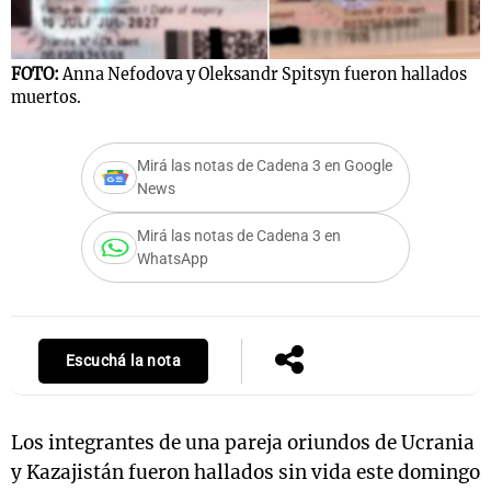
FOTO:
Anna Nefodova y Oleksandr Spitsyn fueron hallados
Notas
muertos.
s
Notas
La Sole en
Mirá las notas de Cadena 3 en Google
ial
Mundial 2026
Cadena 3
News
Mirá las notas de Cadena 3 en
WhatsApp
Escuchá la nota
Los integrantes de una pareja oriundos de Ucrania
y Kazajistán fueron hallados sin vida este domingo