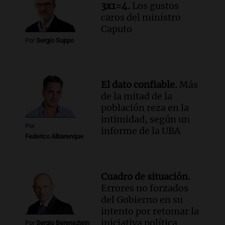
3x1=4.
Los gustos
Audio.
Chile planteó mejorar la
caros del ministro
conectividad fronteriza, aérea y digital
Caputo
con Jujuy
Por
Sergio Suppo
Panorama Federal
Episodios
El dato confiable.
Más
de la mitad de la
población reza en la
intimidad, según un
Por
informe de la UBA
Federico Albarenque
Cuadro de situación.
Errores no forzados
del Gobierno en su
intento por retomar la
iniciativa política
Por
Sergio Berensztein