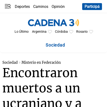
Deportes
Caminos
Opinión
Participá
Programas
Últimas coberturas
Últimas 24 h
En YouTube
Clima
Horóscopo
Lo Último
Argentina
Córdoba
Rosario
Sociedad
Sociedad
Misterio en Federación
Encontraron
muertos a un
ucraniano y a