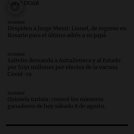
por el DUAR
Una mañana para todos
Episodios
Sociedad
Audio.
El orgullo y el sueño argentino de
Despiden a Jorge Messi: Lionel, de regreso en
Jorge Messi en una entrevista con Rony
Rosario para el último adiós a su papá
Vargas en 2007
Una mañana para todos
Episodios
Sociedad
Audio.
El abuelo de Agostina Vega, tras
Salteño demanda a AstraZeneca y al Estado
las nuevas detenciones: "En esa casa
por $191 millones por efectos de la vacuna
todos tenían algo que ver"
Covid-19
Una mañana para todos
Episodios
Sociedad
Audio.
Una nutricionista derribó el mito
Quiniela turista: conocé los números
del desayuno ideal: qué alimentos
ganadores de hoy sábado 8 de agosto.
conviene priorizar
Una mañana para todos
Episodios