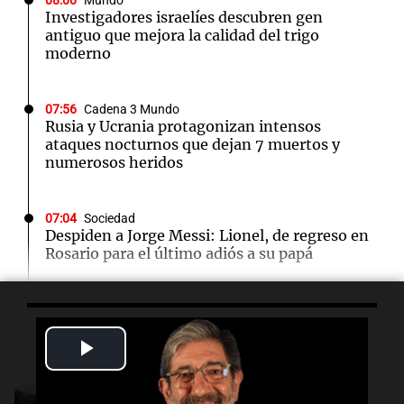
08:00
Mundo
Investigadores israelíes descubren gen
antiguo que mejora la calidad del trigo
moderno
07:56
Cadena 3 Mundo
Rusia y Ucrania protagonizan intensos
ataques nocturnos que dejan 7 muertos y
numerosos heridos
07:04
Sociedad
Despiden a Jorge Messi: Lionel, de regreso en
Rosario para el último adiós a su papá
06:03
Tecnología
SpaceX optará por plantas de gas natural para
Escuchá lo último
Play
su nueva fábrica de semiconductores en Texas
Video
Audio.
Tormentas y filtraciones: "El
04:49
Mundo