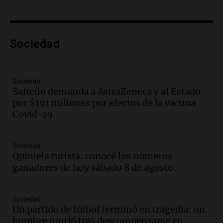
Una mañana para todos
Episodios
Audio.
Voluntarios limpiaron 9.000
Sociedad
metros del río Suquía y retiraron hasta
800 kilos de basura por jornada
Una mañana para todos
Episodios
Sociedad
Salteño demanda a AstraZeneca y al Estado
Audio.
La historia de la servilleta que
por $191 millones por efectos de la vacuna
firmó Jorge Messi para el primer
Covid-19
contrato de Leo con Barcelona
Una mañana para todos
Episodios
Sociedad
Quiniela turista: conocé los números
Audio.
Joan Gaspart: "Sin Jorge, no sé si
ganadores de hoy sábado 8 de agosto.
Messi hubiera llegado adonde llegó"
Una mañana para todos
Episodios
Sociedad
Un partido de fútbol terminó en tragedia: un
Audio.
El orgullo y el sueño argentino de
hombre murió tras descompensarse en