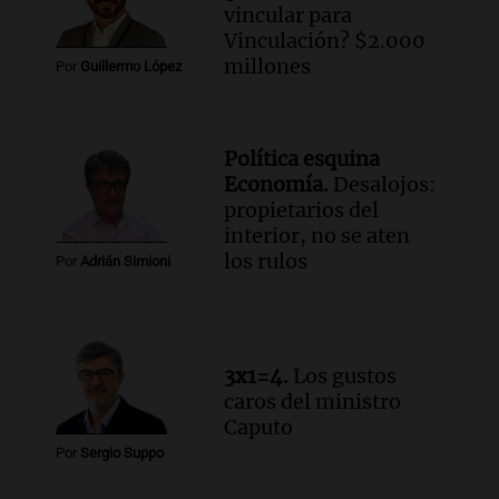
Audio.
Mateo, a los 25 años, lucha
vincular para
contra el tiempo: necesita un trasplante
Vinculación? $2.000
para poder seguir viviend
millones
Por
Guillermo López
Una mañana para todos
Episodios
Audio.
Estiman que la inflación nacional
Política esquina
de julio será menor al 2,9% registrado
Economía.
Desalojos:
en CABA
propietarios del
Una mañana para todos
interior, no se aten
Episodios
los rulos
Por
Adrián Simioni
Audio.
Altas Cumbres: rescataron a una
cabra que llevaba ocho días atrapada en
un precipicio
Una mañana para todos
3x1=4.
Los gustos
Episodios
caros del ministro
Audio.
Chile planteó mejorar la
Caputo
conectividad fronteriza, aérea y digital
Por
Sergio Suppo
con Jujuy
Panorama Federal