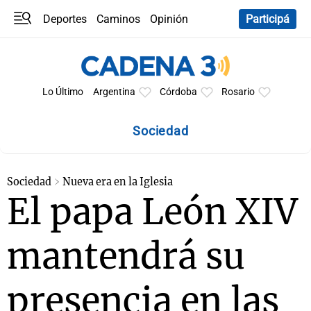
Deportes
Caminos
Opinión
Participá
Programas
Últimas coberturas
Últimas 24 h
En YouTube
Clima
Horóscopo
Lo Último
Argentina
Córdoba
Rosario
Sociedad
Sociedad
Nueva era en la Iglesia
El papa León XIV
mantendrá su
presencia en las