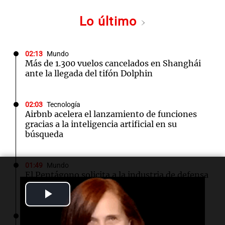
Lo último
02:13
Mundo
Más de 1.300 vuelos cancelados en Shanghái
ante la llegada del tifón Dolphin
02:03
Tecnología
Airbnb acelera el lanzamiento de funciones
gracias a la inteligencia artificial en su
búsqueda
01:49
Mundo
El Pentágono solicita a la industria de defensa
un aumento en la producción de armas
Play
Video
01:31
Ciencia