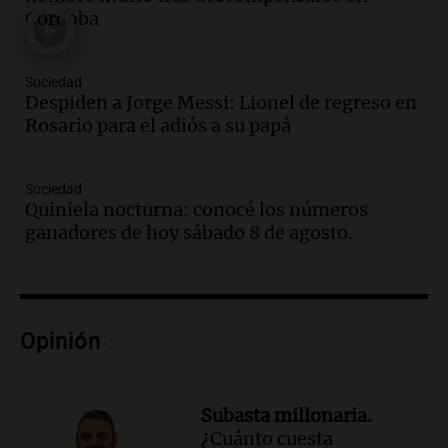
Jorge Messi en una entrevista con Rony
Córdoba
Vargas en 2007
Una mañana para todos
Episodios
Sociedad
Audio.
El abuelo de Agostina Vega, tras
Despiden a Jorge Messi: Lionel de regreso en
las nuevas detenciones: "En esa casa
Rosario para el adiós a su papá
todos tenían algo que ver"
Una mañana para todos
Sociedad
Episodios
Quiniela nocturna: conocé los números
Audio.
Una nutricionista derribó el mito
ganadores de hoy sábado 8 de agosto.
del desayuno ideal: qué alimentos
conviene priorizar
Una mañana para todos
Episodios
Opinión
Audio.
Murió Jorge Messi
Una mañana para todos
Episodios
Subasta millonaria.
¿Cuánto cuesta