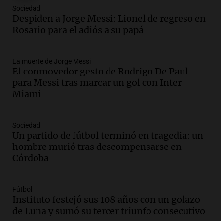
Episodios
Sociedad
Audio.
Messi llegará esta noche a
Despiden a Jorge Messi: Lionel de regreso en
Rosario para acompañar a su familia
Rosario para el adiós a su papá
tras la muerte de su papá
Una mañana para todos
La muerte de Jorge Messi
Episodios
El conmovedor gesto de Rodrigo De Paul
Audio.
Ley de Propiedad Privada: el revés
para Messi tras marcar un gol con Inter
en el Congreso expuso una debilidad
Miami
comunicacional del Gobierno
Una mañana para todos
Episodios
Sociedad
Un partido de fútbol terminó en tragedia: un
Audio.
Casabindo se prepara para una
hombre murió tras descompensarse en
celebración única: 30.000 turistas y el
Córdoba
tradicional Toreo de la Vincha
Una mañana para todos
Episodios
Fútbol
Audio.
Borges, abogada de Pourrain:
Instituto festejó sus 108 años con un golazo
"Tres hombres se lo llevaron para
de Luna y sumó su tercer triunfo consecutivo
hacerle preguntas y nunca regresó"