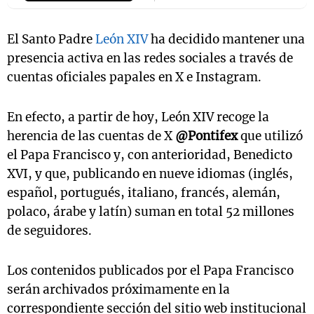
El Santo Padre
León XIV
ha decidido mantener una
presencia activa en las redes sociales a través de
Notas
s
cuentas oficiales papales en X e Instagram.
Notas
La Sole en
ial
Mundial 2026
Cadena 3
En efecto, a partir de hoy, León XIV recoge la
herencia de las cuentas de X
@Pontifex
que utilizó
el Papa Francisco y, con anterioridad, Benedicto
XVI, y que, publicando en nueve idiomas (inglés,
español, portugués, italiano, francés, alemán,
polaco, árabe y latín) suman en total 52 millones
de seguidores.
Los contenidos publicados por el Papa Francisco
serán archivados próximamente en la
correspondiente sección del sitio web institucional