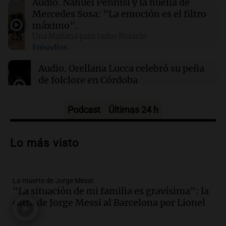
Audio.
Nahuel Pennisi y la huella de
Mercedes Sosa: "La emoción es el filtro
00:16
Clima
máximo".
Clima en Santa Fe: cómo estará el tiempo este
Una Mañana para todos Rosario
domingo 9 de agosto
Episodios
Audio.
Orellana Lucca celebró su peña
de folclore en Córdoba
Tarde y Media
Episodios
Podcast
Últimas 24 h
Audio.
Trágico accidente en Mendoza:
un muerto y varios heridos tras caída de
Lo más visto
vehículos desde un puente
Panorama Federal
Episodios
La muerte de Jorge Messi
Audio.
Tragedia en Mendoza: un muerto
"La situación de mi familia es gravísima": la
y cinco heridos tras caer dos autos desde
carta de Jorge Messi al Barcelona por Lionel
un puente
Una mañana para todos