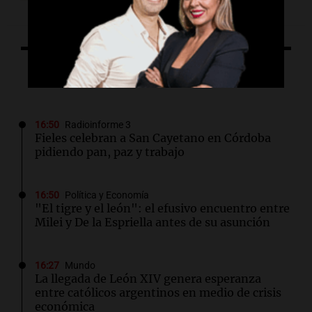
Lo último
16:50
Radioinforme 3
Fieles celebran a San Cayetano en Córdoba
pidiendo pan, paz y trabajo
16:50
Política y Economía
"El tigre y el león": el efusivo encuentro entre
Milei y De la Espriella antes de su asunción
16:27
Mundo
La llegada de León XIV genera esperanza
entre católicos argentinos en medio de crisis
económica