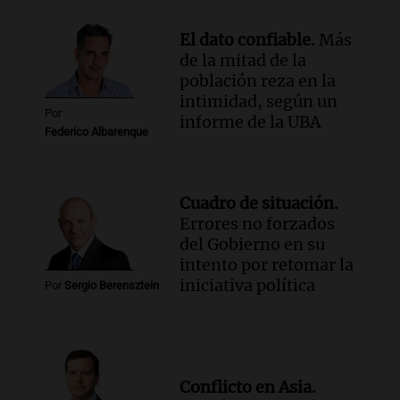
estatal: la SENAF asegura que se enteró
por los medios
El dato confiable.
Más
Radioinforme 3
de la mitad de la
Episodios
población reza en la
intimidad, según un
Por
informe de la UBA
Federico Albarenque
Cuadro de situación.
Errores no forzados
del Gobierno en su
intento por retomar la
iniciativa política
Por
Sergio Berensztein
Conflicto en Asia.