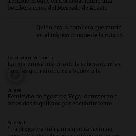
Terrible choque en Córdoba: murió una
Altas Cumbres: peritos analizan
bombera cerca del Mercado de Abasto
teléfono de Óscar González
Panorama Federal
Episodios
Quién era la bombera que murió
Audio.
Solicitan quiebra de Lebron
en el trágico choque de la ruta 19
Group en medio de una investigación
por estafa piramidal millonaria
Panorama Federal
Terremoto en Venezuela
Episodios
La misteriosa historia de la señora de uñas
Audio.
Detienen a pareja en Alderete por
bonitas que estremece a Venezuela
venta de medicamentos controlados
mediante delivery
Panorama Federal
Juntos
Femicidio de Agostina Vega: detuvieron a
Episodios
otros dos inquilinos por encubrimiento
Audio.
El alzobispo García Cueva llama a
la clase dirigente a abordar problemas
económicos y sociales
Sociedad
Panorama Federal
"La droga era mía y ni siquiera tuvimos
Episodios
sexo": Candela Arizaga contó cómo fue su