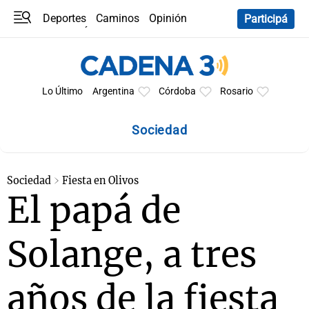
Deportes
Caminos
Opinión
Participá
Programas
Últimas coberturas
Últimas 24 h
En YouTube
Clima
Horóscopo
Lo Último
Argentina
Córdoba
Rosario
Sociedad
Sociedad
Fiesta en Olivos
El papá de
Solange, a tres
años de la fiesta