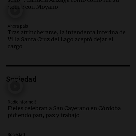
Audio.
La inflación en Buenos Aires
noche con Moyano
alcanza el 2,9% en julio, generando
incertidumbre sobre el IPC nacional
Ahora país
Panorama Federal
Tras atrincherarse, la intendenta interina de
Episodios
Villa Santa Cruz del Lago aceptó dejar el
Audio.
Descuentos de hasta 700.000
cargo
pesos en salarios docentes en Jujuy
generan fuertes críticas
Panorama Federal
Episodios
Audio.
Docentes de Jujuy denuncian
Sociedad
descuentos de hasta 700.000 pesos en
sus salarios y genera alarma
Panorama Federal
Radioinforme 3
Episodios
Fieles celebran a San Cayetano en Córdoba
pidiendo pan, paz y trabajo
Audio.
Siniestro vial en Salta: una mujer
fallece tras perder el control de su
vehículo
Sociedad
Panorama Federal