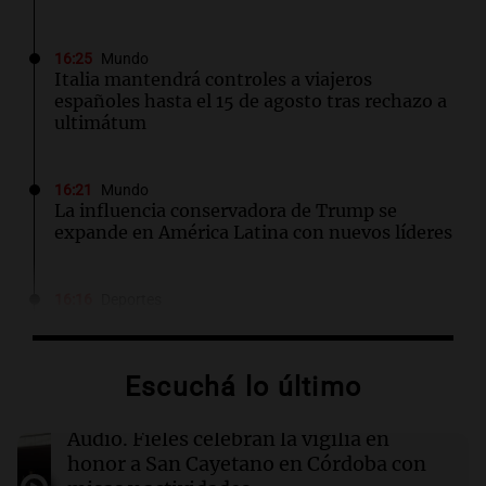
16:25
Mundo
Italia mantendrá controles a viajeros
españoles hasta el 15 de agosto tras rechazo a
ultimátum
16:21
Mundo
La influencia conservadora de Trump se
expande en América Latina con nuevos líderes
16:16
Deportes
Gerónimo Rulli se une al Manchester City tras
dejar el Olympique de Marsella
Escuchá lo último
16:16
Sociedad
Incendio en un edificio al lado de la casa de
Audio.
Fieles celebran la vigilia en
Cristina Kirchner: evacuaron a los vecinos
honor a San Cayetano en Córdoba con