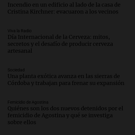
Incendio en un edificio al lado de la casa de
Episodios
Cristina Kirchner: evacuaron a los vecinos
Audio.
Docentes de Jujuy enfrentan
descuentos de hasta 700.000 pesos en
sus salarios, denuncian desde el
Viva la Radio
sindicato
Día Internacional de la Cerveza: mitos,
Panorama Federal
secretos y el desafío de producir cerveza
Episodios
artesanal
Audio.
La justicia reconoce el COVID
como enfermedad laboral tras caso de
docente fallecido en 2021
Sociedad
Panorama Federal
Una planta exótica avanza en las sierras de
Episodios
Córdoba y trabajan para frenar su expansión
Audio.
Trágico siniestro vial en Salta:
mujer pierde la vida en accidente en
circunvalación Oeste
Femicidio de Agostina
Quiénes son los dos nuevos detenidos por el
Panorama Federal
femicidio de Agostina y qué se investiga
Episodios
sobre ellos
Audio.
La justicia reconoce el COVID
como enfermedad laboral tras el