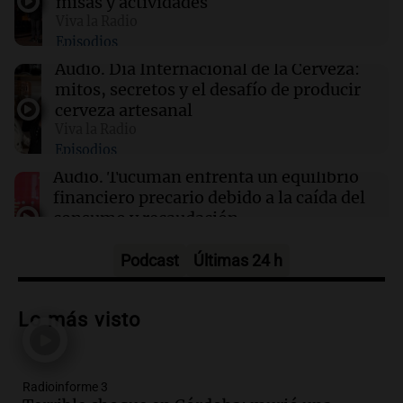
misas y actividades
Viva la Radio
16:15
Mundo
Episodios
Cameron Hamilton asumirá la FEMA tras su
confirmación en el Senado de EE.UU.
Audio.
Día Internacional de la Cerveza:
mitos, secretos y el desafío de producir
cerveza artesanal
16:11
Espectáculos
Viva la Radio
Falleció William Orbit, el influyente productor
Episodios
que transformó la música pop a los 69 años
Audio.
Tucumán enfrenta un equilibrio
financiero precario debido a la caída del
consumo y recaudación
Panorama Federal
Episodios
Podcast
Últimas 24 h
Audio.
La calidad del empleo en
Argentina cae y preocupa a economistas
Lo más visto
en un contexto de crisis económica
Panorama Federal
Episodios
Radioinforme 3
Audio.
Audiencia por tragedia vial en