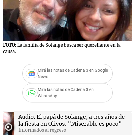
Notas
s
Notas
La Sole en
FOTO:
La familia de Solange busca ser querellante en la
ial
Mundial 2026
Cadena 3
causa.
Mirá las notas de Cadena 3 en Google
News
Mirá las notas de Cadena 3 en
WhatsApp
Audio.
El papá de Solange, a tres años de
la fiesta en Olivos: "Miserable es poco"
Informados al regreso