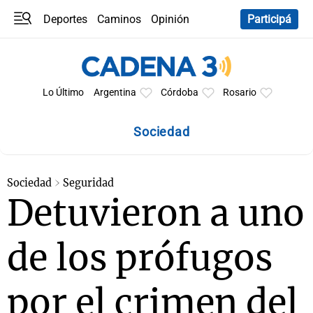
Deportes
Caminos
Opinión
Participá
Programas
Últimas coberturas
Últimas 24 h
En YouTube
Clima
Horóscopo
Lo Último
Argentina
Córdoba
Rosario
Sociedad
Sociedad
Seguridad
Detuvieron a uno
de los prófugos
por el crimen del