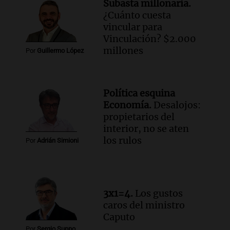
Subasta millonaria.
Panorama Federal
¿Cuánto cuesta
Episodios
vincular para
Audio.
La construcción en Argentina
Vinculación? $2.000
cayó 4,1% en junio pero acumula un
millones
Por
Guillermo López
aumento del 2,8% en el semestre
Panorama Federal
Episodios
Política esquina
Audio.
La inflación en Buenos Aires se
Economía.
Desalojos:
acelera con un 2,9% en julio, según
propietarios del
datos preliminares
interior, no se aten
Panorama Federal
los rulos
Por
Adrián Simioni
Episodios
Audio.
La justicia niega pedido de
Facundo Moyano para levantar
perimetral sobre Candela Arizaga
3x1=4.
Los gustos
Panorama Federal
caros del ministro
Episodios
Caputo
Por
Sergio Suppo