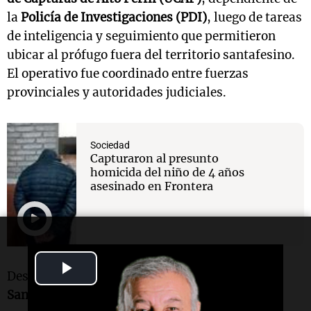
la
Policía de Investigaciones (PDI)
, luego de tareas
de inteligencia y seguimiento que permitieron
ubicar al prófugo fuera del territorio santafesino.
El operativo fue coordinado entre fuerzas
provinciales y autoridades judiciales.
Sociedad
Capturaron al presunto
homicida del niño de 4 años
asesinado en Frontera
Play
Desde el
Ministerio de Justicia y Seguridad de
Santa Fe
destacaron el procedimiento y
Video