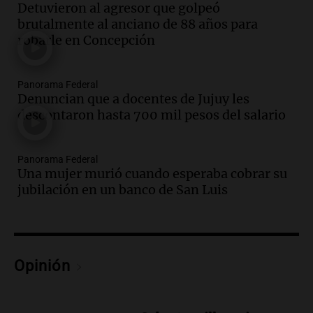
Episodios
Detuvieron al agresor que golpeó
brutalmente al anciano de 88 años para
Audio.
Matías, un inmigrante temoroso
robarle en Concepción
ante la detención y deportación en
Estados Unidos
Panorama Federal
Panorama Federal
Episodios
Denuncian que a docentes de Jujuy les
Audio.
Chile planteó mejorar la
descontaron hasta 700 mil pesos del salario
conectividad fronteriza, aérea y digital
con Jujuy
Panorama Federal
Panorama Federal
Una mujer murió cuando esperaba cobrar su
Episodios
jubilación en un banco de San Luis
Audio.
Del fitness a la longevidad: por
qué crece el consumo de alimentos con
proteínas
Una mañana para todos
Episodios
Opinión
Audio.
Investigan un asalto millonario a
la cooperativa Talamochita en Villa
María