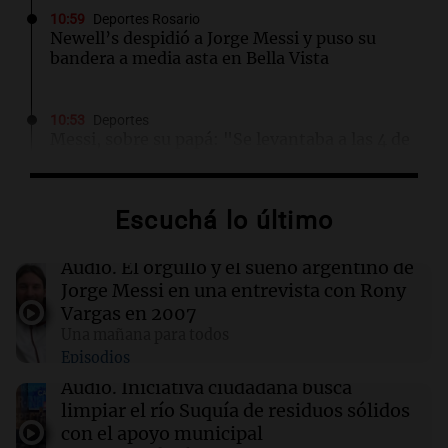
10:59
Deportes Rosario
Newell’s despidió a Jorge Messi y puso su
bandera a media asta en Bella Vista
10:53
Deportes
Messi, sobre su papá: "Se levantaba a las 4 de
la mañana y volvía a las 9 de la noche"
Escuchá lo último
10:47
Panorama Federal
Denuncian que a docentes de Jujuy les
descontaron hasta 700 mil pesos del salario
Audio.
El orgullo y el sueño argentino de
Jorge Messi en una entrevista con Rony
Vargas en 2007
10:40
Panorama Federal
Una mañana para todos
Una mujer murió cuando esperaba cobrar su
Episodios
jubilación en un banco de San Luis
Audio.
Iniciativa ciudadana busca
limpiar el río Suquía de residuos sólidos
10:40
Deportes
con el apoyo municipal
Jorge Messi: las fotos del padre y mentor de