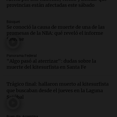
de la víctima
provincias están afectadas este sábado
Panorama Federal
Episodios
Básquet
Audio.
Análisis de la derrota legislativa
Se conoció la causa de muerte de una de las
del oficialismo en el Congreso: El
promesas de la NBA: qué reveló el informe
impacto en la opinión pública
forense
Panorama Federal
Episodios
Panorama Federal
"Algo pasó al aterrizar": dudas sobre la
Audio.
Murió Jorge Messi
muerte del kitesurfista en Santa Fe
Una mañana para todos
Episodios
Trágico final: hallaron muerto al kitesurfista
Audio.
Mateo, a los 25 años, lucha
que buscaban desde el jueves en la Laguna
contra el tiempo: necesita un trasplante
Setúbal
para poder seguir viviend
Una mañana para todos
Episodios
Buen día, Argentina