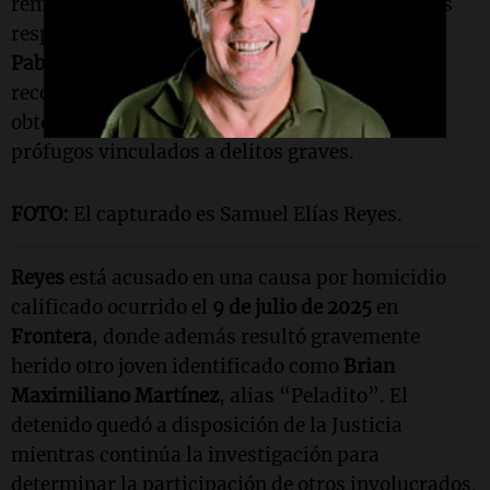
remarcaron la importancia de avanzar sobre los
responsables de hechos violentos. El ministro
Pablo Cococcioni
afirmó que el sistema de
recompensas es una herramienta clave para
obtener información y lograr la detención de
prófugos vinculados a delitos graves.
FOTO:
El capturado es Samuel Elías Reyes.
Reyes
está acusado en una causa por homicidio
calificado ocurrido el
9 de julio de 2025
en
Frontera
, donde además resultó gravemente
herido otro joven identificado como
Brian
Maximiliano Martínez
, alias “Peladito”. El
detenido quedó a disposición de la Justicia
mientras continúa la investigación para
determinar la participación de otros involucrados.