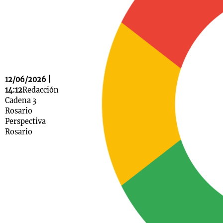
Notas
s
Notas
La Sole en
ial
Mundial 2026
Cadena 3
12/06/2026 |
14:12
Redacción
Cadena 3
Rosario
Perspectiva
Rosario