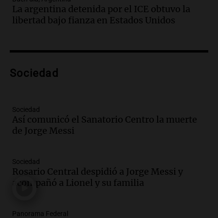
Audio.
Estiman que la inflación nacional
La argentina detenida por el ICE obtuvo la
de julio será menor al 2,9% registrado
libertad bajo fianza en Estados Unidos
en CABA
Una mañana para todos
Episodios
Audio.
El Senado provincial establece
protocolo contra ciberbullying y
Sociedad
grooming en escuelas de Salta
Panorama Federal
Episodios
Sociedad
Audio.
Desayuno ideal: nutrición
Así comunicó el Sanatorio Centro la muerte
personalizada y diversidad para romper
de Jorge Messi
el ayuno nocturno
Panorama Federal
Sociedad
Episodios
Rosario Central despidió a Jorge Messi y
Audio.
Altas Cumbres: rescataron a una
acompañó a Lionel y su familia
cabra que llevaba ocho días atrapada en
un precipicio
Una mañana para todos
Panorama Federal