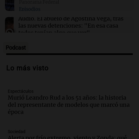
Panorama Federal
Lionel, el crack que marcó una era
Episodios
Audio.
El abuelo de Agostina Vega, tras
las nuevas detenciones: "En esa casa
todos tenían algo que ver"
Una mañana para todos
Episodios
Podcast
Audio.
Jorge Roni Vargas habla del
crecimiento futbolístico de su hijo en el
Lo más visto
Barcelona y su futuro
Panorama Federal
Episodios
Espectáculos
Audio.
Nutricionista derribó el mito del
Murió Leandro Rud a los 51 años: la historia
desayuno ideal: ¿ qué alimentos
del representante de modelos que marcó una
conviene priorizar cada día ?
época
Una mañana para todos
Episodios
Audio.
Detenidos relacionados con el
Sociedad
caso Barreler se amplían según familia
Alerta por frío extremo, viento y Zonda: qué